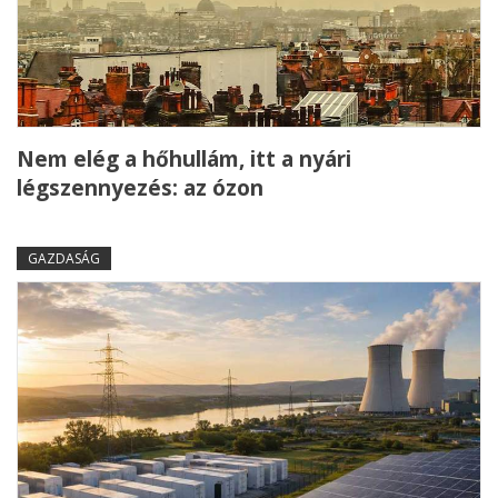
Nem elég a hőhullám, itt a nyári
légszennyezés: az ózon
GAZDASÁG