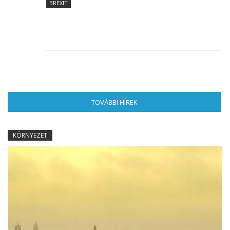
BREXIT
TOVÁBBI HÍREK
(AKTÍV FÜL)
KÖRNYEZET