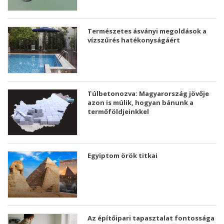
Természetes ásványi megoldások a
vízszűrés hatékonyságáért
Túlbetonozva: Magyarország jövője
azon is múlik, hogyan bánunk a
termőföldjeinkkel
Egyiptom örök titkai
Az építőipari tapasztalat fontossága