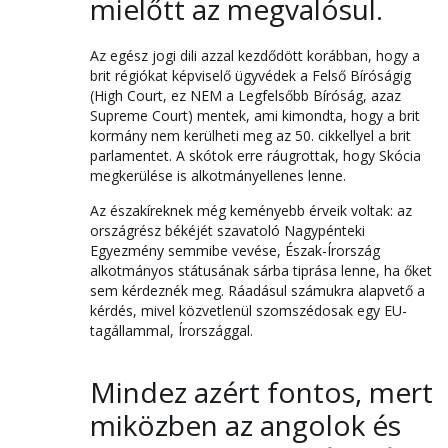
mielőtt az megvalósul.
Az egész jogi dili azzal kezdődött korábban, hogy a
brit régiókat képviselő ügyvédek a Felső Bíróságig
(High Court, ez NEM a Legfelsőbb Bíróság, azaz
Supreme Court) mentek, ami kimondta, hogy a brit
kormány nem kerülheti meg az 50. cikkellyel a brit
parlamentet. A skótok erre ráugrottak, hogy Skócia
megkerülése is alkotmányellenes lenne.
Az északíreknek még keményebb érveik voltak: az
országrész békéjét szavatoló Nagypénteki
Egyezmény semmibe vevése, Észak-Írország
alkotmányos státusának sárba tiprása lenne, ha őket
sem kérdeznék meg. Ráadásul számukra alapvető a
kérdés, mivel közvetlenül szomszédosak egy EU-
tagállammal, Írországgal.
Mindez azért fontos, mert
miközben az angolok és