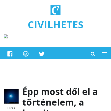
Ugrás a tartalomra
CIVILHETES
Épp most dől el a
történelem, a
Híres