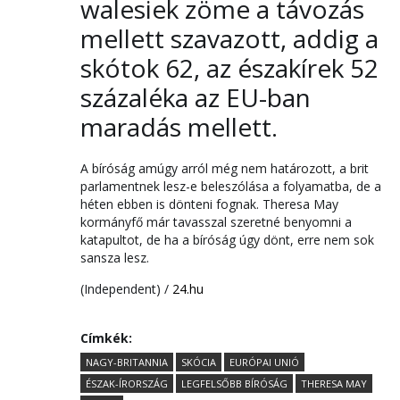
walesiek zöme a távozás
mellett szavazott, addig a
skótok 62, az északírek 52
százaléka az EU-ban
maradás mellett.
A bíróság amúgy arról még nem határozott, a brit
parlamentnek lesz-e beleszólása a folyamatba, de a
héten ebben is dönteni fognak. Theresa May
kormányfő már tavasszal szeretné benyomni a
katapultot, de ha a bíróság úgy dönt, erre nem sok
sansza lesz.
(Independent) /
24.hu
Címkék:
NAGY-BRITANNIA
SKÓCIA
EURÓPAI UNIÓ
ÉSZAK-ÍRORSZÁG
LEGFELSŐBB BÍRÓSÁG
THERESA MAY