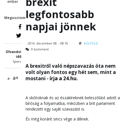
brexit
ember
legfontosabb
Megosztom
napjai jönnek
2016. december 08. - 08:10
KÜLFÖLD
0 komment
Olvasási
idő
1perc
A brexitről való népszavazás óta nem
volt olyan fontos egy hét sem, mint a
a+
mostani -
írja a 24.hu
.
a-
A skótoknak és az északíreknek beleszólást adott a
bíróság a folyamatba, miközben a brit parlament
rendezett egy saját szavazást is.
És még koránt sincs vége a dilinek.