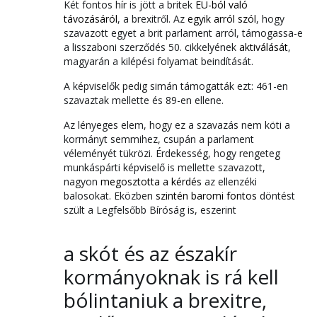
Két fontos hír is jött a britek
EU-ból való
távozásáról
, a brexitről. Az
egyik arról szól
, hogy
szavazott egyet a brit parlament arról, támogassa-e
a lisszaboni szerződés 50. cikkelyének
aktiválását
,
magyarán a kilépési folyamat beindítását.
A képviselők pedig simán támogatták ezt: 461-en
szavaztak mellette és 89-en ellene.
Az lényeges elem, hogy ez a szavazás nem köti a
kormányt semmihez, csupán a parlament
véleményét tükrözi. Érdekesség, hogy rengeteg
munkáspárti képviselő is mellette szavazott,
nagyon
megosztotta a kérdés
az ellenzéki
balosokat. Eközben
szintén baromi fontos
döntést
szült a Legfelsőbb Bíróság is, eszerint
a skót és az északír
kormányoknak is rá kell
bólintaniuk a brexitre,