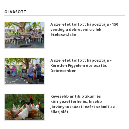
OLVASOTT
A szeretet töltött káposztája - 150
vendég a debreceni civilek
ételosztásán
A szeretet töltött káposztája –
Kéretlen Figyelem ételosztás
Debrecenben
Kevesebb antibiotikum és
környezetterhelés, kisebb
járványkockázat: ezért számít az
állatjólét