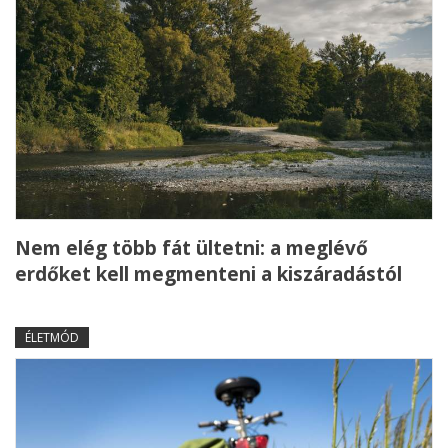
Nem elég több fát ültetni: a meglévő
erdőket kell megmenteni a kiszáradástól
ÉLETMÓD