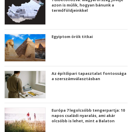
azon is múlik, hogyan bánunk a
termőföldjeinkkel
Egyiptom örök titkai
Az építőipari tapasztalat fontossága
a szerszámválasztásban
Európa 7 legolcsóbb tengerpartja: 10
napos családi nyaralás, ami akár
olcsóbb is lehet, mint a Balaton