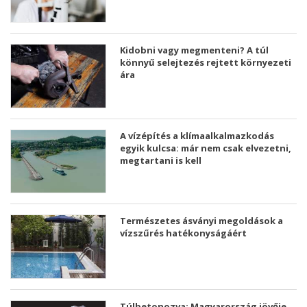
Kidobni vagy megmenteni? A túl
könnyű selejtezés rejtett környezeti
ára
A vízépítés a klímaalkalmazkodás
egyik kulcsa: már nem csak elvezetni,
megtartani is kell
Természetes ásványi megoldások a
vízszűrés hatékonyságáért
Túlbetonozva: Magyarország jövője