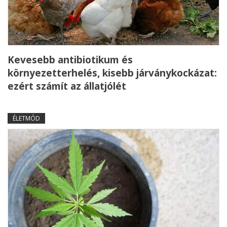
Kevesebb antibiotikum és
környezetterhelés, kisebb járványkockázat:
ezért számít az állatjólét
ÉLETMÓD