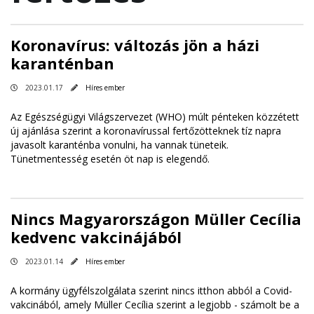
Koronavírus: változás jön a házi
karanténban
2023.01.17
Híres ember
Az Egészségügyi Világszervezet (WHO) múlt pénteken közzétett
új ajánlása szerint a koronavírussal fertőzötteknek tíz napra
javasolt karanténba vonulni, ha vannak tüneteik.
Tünetmentesség esetén öt nap is elegendő.
Nincs Magyarországon Müller Cecília
kedvenc vakcinájából
2023.01.14
Híres ember
A kormány ügyfélszolgálata szerint nincs itthon abból a Covid-
vakcinából, amely Müller Cecília szerint a legjobb - számolt be a