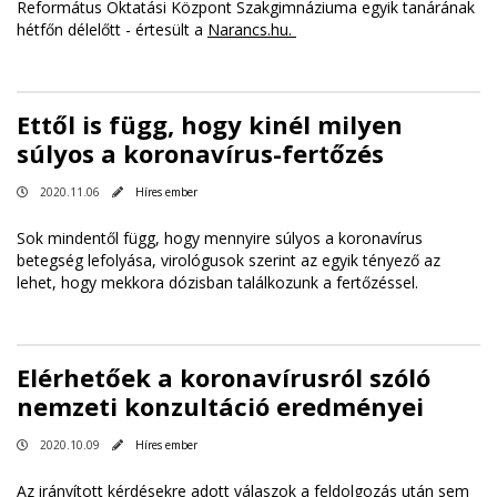
Református Oktatási Központ Szakgimnáziuma egyik tanárának
hétfőn délelőtt - értesült a
Narancs.hu.
Ettől is függ, hogy kinél milyen
súlyos a koronavírus-fertőzés
2020.11.06
Híres ember
Sok mindentől függ, hogy mennyire súlyos a koronavírus
betegség lefolyása, virológusok szerint az egyik tényező az
lehet, hogy mekkora dózisban találkozunk a fertőzéssel.
Elérhetőek a koronavírusról szóló
nemzeti konzultáció eredményei
2020.10.09
Híres ember
Az irányított kérdésekre adott válaszok a feldolgozás után sem