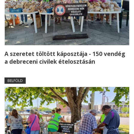
A szeretet töltött káposztája - 150 vendég
a debreceni civilek ételosztásán
BELFÖLD