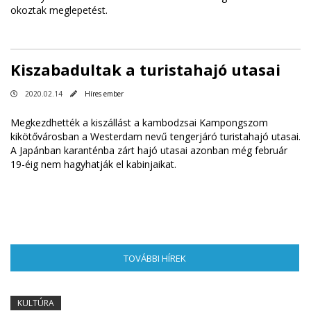
okoztak meglepetést.
Kiszabadultak a turistahajó utasai
2020.02.14
Híres ember
Megkezdhették a kiszállást a kambodzsai Kampongszom
kikötővárosban a Westerdam nevű tengerjáró turistahajó utasai.
A Japánban karanténba zárt hajó utasai azonban még február
19-éig nem hagyhatják el kabinjaikat.
TOVÁBBI HÍREK
(AKTÍV FÜL)
KULTÚRA