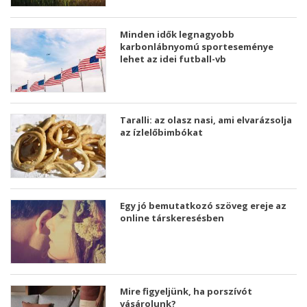
Minden idők legnagyobb
karbonlábnyomú sporteseménye
lehet az idei futball-vb
Taralli: az olasz nasi, ami elvarázsolja
az ízlelőbimbókat
Egy jó bemutatkozó szöveg ereje az
online társkeresésben
Mire figyeljünk, ha porszívót
vásárolunk?