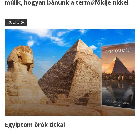
múlik, hogyan bánunk a termőföldjeinkkel
KULTÚRA
Egyiptom örök titkai