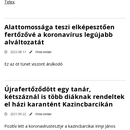
Telex
.
Alattomossága teszi elképesztően
fertőzővé a koronavírus legújabb
alváltozatát
2022.08.11
Híres ember
Ez az öt tünet viszont árulkodó
Újrafertőződött egy tanár,
kétszáznál is több diáknak rendeltek
el házi karantént Kazincbarcikán
2021.09.22
Híres ember
Pozitív lett a koronavírustesztje a kazincbarcikai Irinyi János