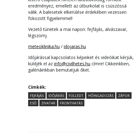
eredményez, emellett az útburkolat is csúszóssá
válik. A balesetek elkerülése érdekében vezessen
fokozott figyelemmel!
Vezető tünetek a mai napon: fejfájás, alvászavar,
légszomj.
meteoklinika.hu
/
idojaras.hu
Időjárással kapcsolatos képeiket és videóikat kérjük,
küldjék el az
info@civilhetes.hu
címre! Cikkeinkben,
galériáinkban bemutatjuk őket.
Címkék:
FEJFÁJÁS
IDŐJÁRÁS
FÜLLEDT
HŐINGADOZÁS
ZÁPOR
ESŐ
ZIVATAR
FRONTHATÁS