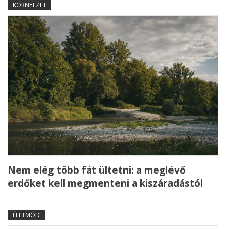
KÖRNYEZET
Nem elég több fát ültetni: a meglévő
erdőket kell megmenteni a kiszáradástól
ÉLETMÓD