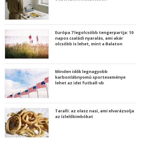
Európa 7 legolcsóbb tengerpartja: 10
napos családi nyaralás, ami akár
olcsóbb is lehet, mint a Balaton
Minden idők legnagyobb
karbonlábnyomú sporteseménye
lehet az idei futball-vb
Taralli: az olasz nasi, ami elvarázsolja
az ízlelőbimbókat