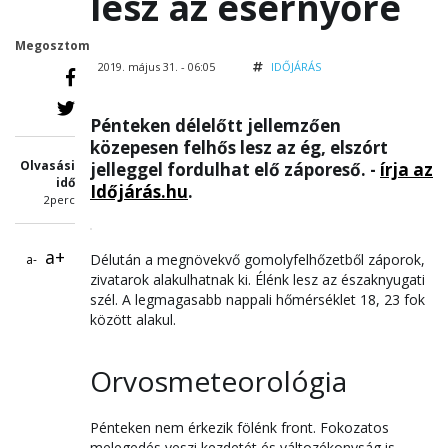
lesz az esernyőre
Megosztom
2019. május 31. - 06:05
IDŐJÁRÁS
Pénteken délelőtt jellemzően
közepesen felhős lesz az ég, elszórt
Olvasási
jelleggel fordulhat elő záporeső. -
írja az
idő
Időjárás.hu
.
2perc
a+
Délután a megnövekvő gomolyfelhőzetből záporok,
a-
zivatarok alakulhatnak ki. Élénk lesz az északnyugati
szél. A legmagasabb nappali hőmérséklet 18, 23 fok
között alakul.
Orvosmeteorológia
Pénteken nem érkezik fölénk front. Fokozatos
melegedés veszi kezdetét és változékonyság is