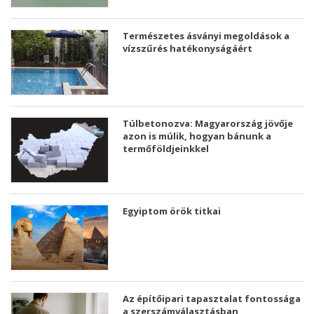
Természetes ásványi megoldások a
vízszűrés hatékonyságáért
Túlbetonozva: Magyarország jövője
azon is múlik, hogyan bánunk a
termőföldjeinkkel
Egyiptom örök titkai
Az építőipari tapasztalat fontossága
a szerszámválasztásban