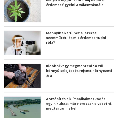
Melyik a legjobb CBD olaj és mire
érdemes figyelni a választásnál?
Mennyibe kerülhet a lézeres
szemműtét, és mit érdemes tudni
róla?
Kidobni vagy megmenteni? A túl
könnyű selejtezés rejtett környezeti
ára
A vízépítés a klímaalkalmazkodás
egyik kulcsa: már nem csak elvezetni,
megtartani is kell