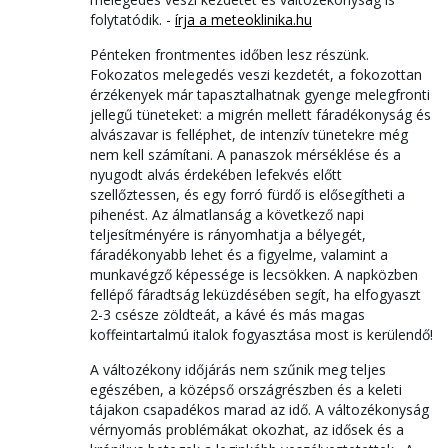
folytatódik. -
írja a meteoklinika.hu
Pénteken frontmentes időben lesz részünk.
Fokozatos melegedés veszi kezdetét, a fokozottan
érzékenyek már tapasztalhatnak gyenge melegfronti
jellegű tüneteket: a migrén mellett fáradékonyság és
alvászavar is felléphet, de intenzív tünetekre még
nem kell számítani. A panaszok mérséklése és a
nyugodt alvás érdekében lefekvés előtt
szellőztessen, és egy forró fürdő is elősegítheti a
pihenést. Az álmatlanság a következő napi
teljesítményére is rányomhatja a bélyegét,
fáradékonyabb lehet és a figyelme, valamint a
munkavégző képessége is lecsökken. A napközben
fellépő fáradtság leküzdésében segít, ha elfogyaszt
2-3 csésze zöldteát, a kávé és más magas
koffeintartalmú italok fogyasztása most is kerülendő!
A változékony időjárás nem szűnik meg teljes
egészében, a középső országrészben és a keleti
tájakon csapadékos marad az idő. A változékonyság
vérnyomás problémákat okozhat, az idősek és a