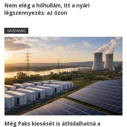
Nem elég a hőhullám, itt a nyári
légszennyezés: az ózon
GAZDASÁG
Még Paks kiesését is áthidalhatná a