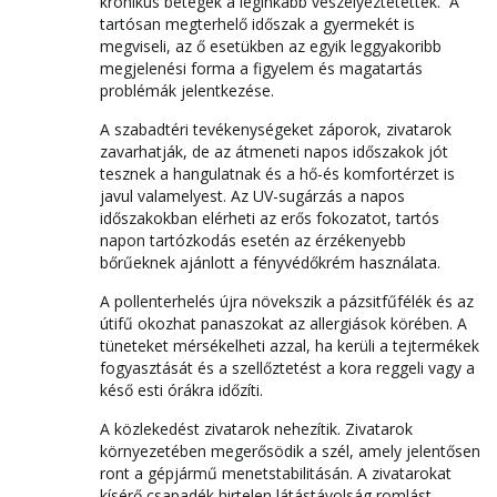
krónikus betegek a leginkább veszélyeztetettek. A
tartósan megterhelő időszak a gyermekét is
megviseli, az ő esetükben az egyik leggyakoribb
megjelenési forma a figyelem és magatartás
problémák jelentkezése.
A szabadtéri tevékenységeket záporok, zivatarok
zavarhatják, de az átmeneti napos időszakok jót
tesznek a hangulatnak és a hő-és komfortérzet is
javul valamelyest. Az UV-sugárzás a napos
időszakokban elérheti az erős fokozatot, tartós
napon tartózkodás esetén az érzékenyebb
bőrűeknek ajánlott a fényvédőkrém használata.
A pollenterhelés újra növekszik a pázsitfűfélék és az
útifű okozhat panaszokat az allergiások körében. A
tüneteket mérsékelheti azzal, ha kerüli a tejtermékek
fogyasztását és a szellőztetést a kora reggeli vagy a
késő esti órákra időzíti.
A közlekedést zivatarok nehezítik. Zivatarok
környezetében megerősödik a szél, amely jelentősen
ront a gépjármű menetstabilitásán. A zivatarokat
kísérő csapadék hirtelen látástávolság romlást