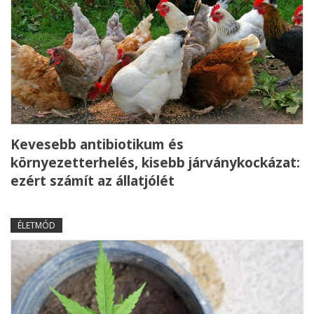
Kevesebb antibiotikum és
környezetterhelés, kisebb járványkockázat:
ezért számít az állatjólét
ÉLETMÓD