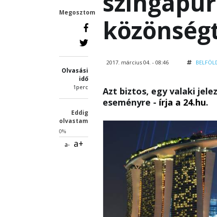
szingapúr
Megosztom
közönségt
2017. március 04. - 08:46
BELFÖL
Olvasási
idő
1perc
Azt biztos, egy valaki jele
eseményre -
írja a 24.hu
.
Eddig
olvastam
0%
a+
a-