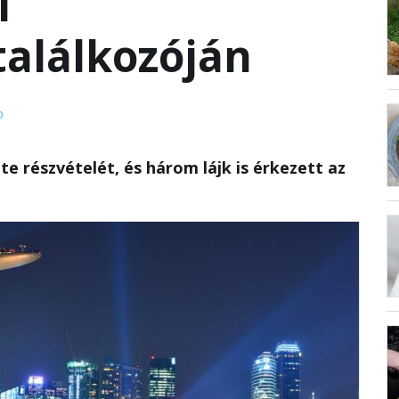
i
alálkozóján
D
zte részvételét, és három lájk is érkezett az