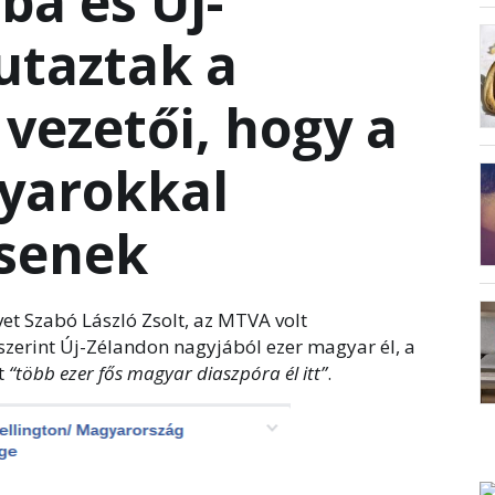
ba és Új-
utaztak a
vezetői, hogy a
yarokkal
ssenek
et Szabó László Zsolt, az MTVA volt
szerint Új-Zélandon nagyjából ezer magyar él, a
t
“több ezer fős magyar diaszpóra él itt”
.