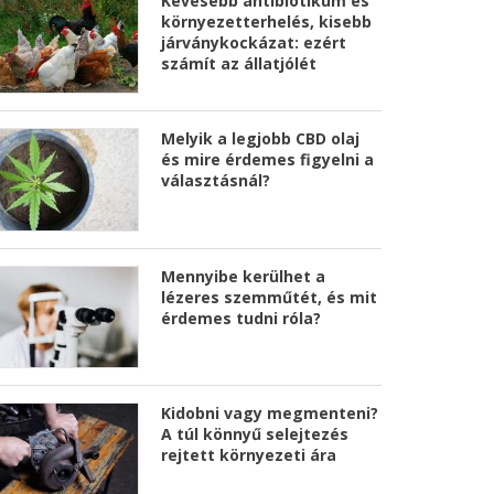
Kevesebb antibiotikum és
környezetterhelés, kisebb
járványkockázat: ezért
számít az állatjólét
Melyik a legjobb CBD olaj
és mire érdemes figyelni a
választásnál?
Mennyibe kerülhet a
lézeres szemműtét, és mit
érdemes tudni róla?
Kidobni vagy megmenteni?
A túl könnyű selejtezés
rejtett környezeti ára