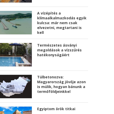
A vízépítés a
klímaalkalmazkodás egyik
kulcsa: már nem csak
elvezetni, megtartani is
kell
Természetes ásványi
megoldások a vízszűrés
hatékonyságáért
Túlbetonozva:
Magyarország jövője azon
is múlik, hogyan bánunk a
termőföldjeinkkel
Egyiptom örök titkai