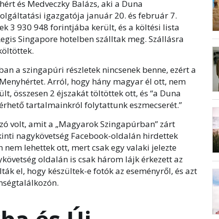
rt és Medveczky Balázs, aki a Duna
olgáltatási igazgatója január 20. és február 7.
k 3 930 948 forintjába került, és a költési lista
egis Singapore hotelben szálltak meg. Szállásra
költöttek.
an a szingapúri részletek nincsenek benne, ezért a
Menyhértet. Arról, hogy hány magyar él ott, nem
lt, összesen 2 éjszakát töltöttek ott, és “a Duna
lérhető tartalmainkról folytattunk eszmecserét.”
ozó volt, amit a „Magyarok Szingapúrban” zárt
inti nagykövetség Facebook-oldalán hirdettek
nem lehettek ott, mert csak egy valaki jelezte
ykövetség oldalán is csak három lájk érkezett az
ák el, hogy készültek-e fotók az eseményről, és azt
önségtalálkozón.