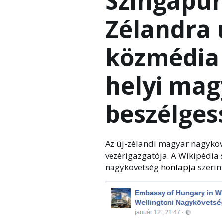
Szingapúr
Zélandra 
közmédia 
helyi mag
beszélge
Az új-zélandi magyar nagyköv
vezérigazgatója. A Wikipédia 
nagykövetség
honlapja
szerin