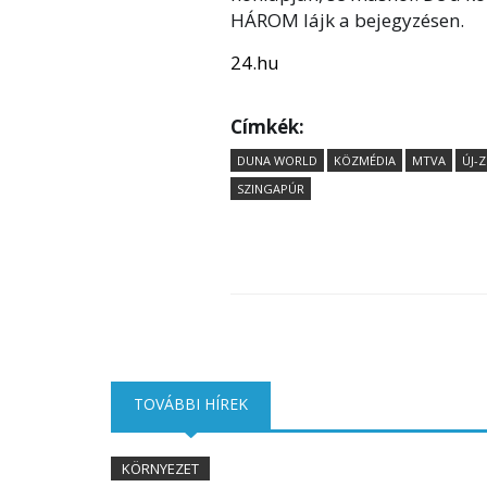
HÁROM lájk a bejegyzésen.
24.hu
Címkék:
DUNA WORLD
KÖZMÉDIA
MTVA
ÚJ-
SZINGAPÚR
TOVÁBBI HÍREK
(AKTÍV FÜL)
KÖRNYEZET