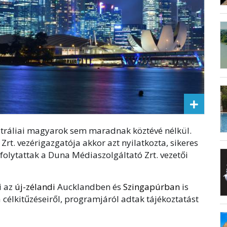
ztráliai magyarok sem maradnak köztévé nélkül.
t. vezérigazgatója akkor azt nyilatkozta, sikeres
olytattak a Duna Médiaszolgáltató Zrt. vezetői
i az
új-zélandi
Aucklandben és
Szingapúrban
is
 célkitűzéseiről, programjáról adtak tájékoztatást