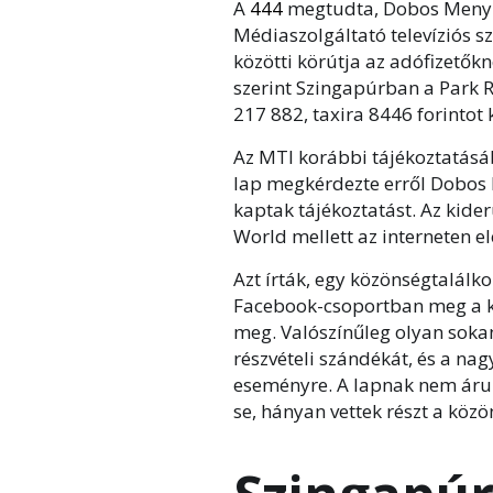
A
444
megtudta, Dobos Menyhé
Médiaszolgáltató televíziós sz
közötti körútja az adófizetőkne
szerint Szingapúrban a Park R
217 882, taxira 8446 forintot 
Az MTI korábbi tájékoztatásáb
lap megkérdezte erről Dobos 
kaptak tájékoztatást. Az kiderü
World mellett az interneten e
Azt írták, egy közönségtalálk
Facebook-csoportban meg a k
meg. Valószínűleg olyan sokan 
részvételi szándékát, és a nag
eseményre. A lapnak nem árult
se, hányan vettek részt a köz