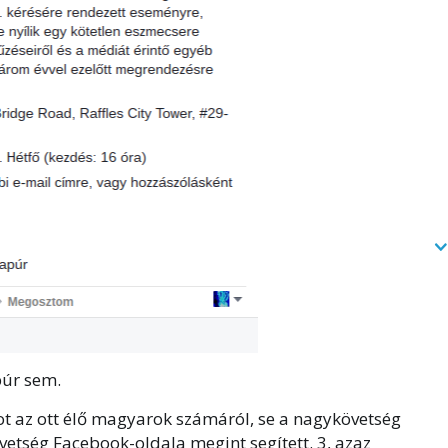
úr sem.
ot az ott élő magyarok számáról, se a nagykövetség
vetség Facebook-oldala megint segített. 3, azaz