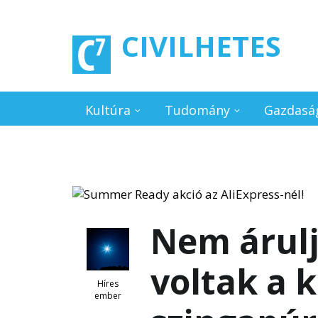
Ugrás a tartalomra
CIVILHETES
Kultúra
Tudomány
Gazdasá
Nem árulj
voltak a 
Híres
ember