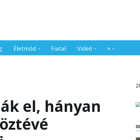
g
Életmód
Fiatal
Videó
+
2
ák el, hányan
köztévé
O