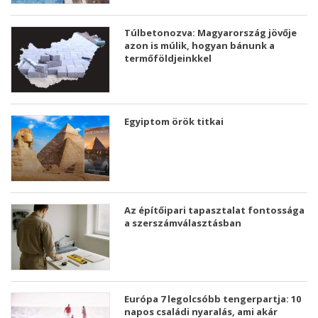
Túlbetonozva: Magyarország jövője
azon is múlik, hogyan bánunk a
termőföldjeinkkel
Egyiptom örök titkai
Az építőipari tapasztalat fontossága
a szerszámválasztásban
Európa 7 legolcsóbb tengerpartja: 10
napos családi nyaralás, ami akár