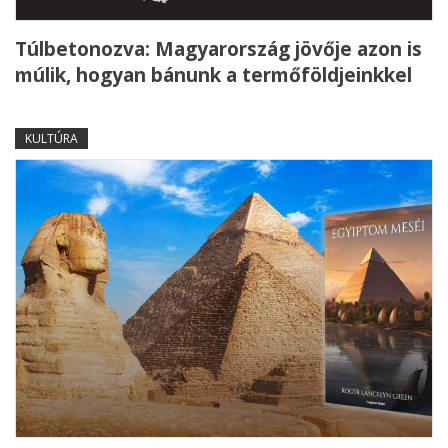
Túlbetonozva: Magyarország jövője azon is
múlik, hogyan bánunk a termőföldjeinkkel
KULTÚRA