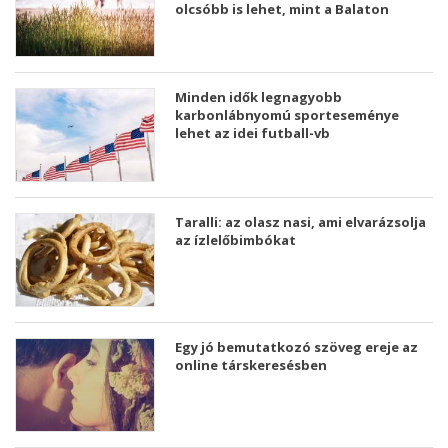
olcsóbb is lehet, mint a Balaton
Minden idők legnagyobb
karbonlábnyomú sporteseménye
lehet az idei futball-vb
Taralli: az olasz nasi, ami elvarázsolja
az ízlelőbimbókat
Egy jó bemutatkozó szöveg ereje az
online társkeresésben