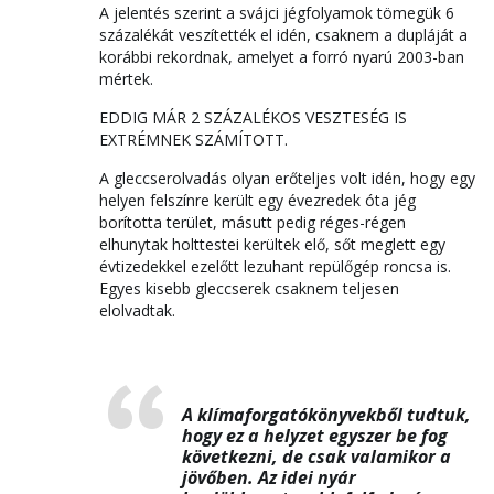
A jelentés szerint a svájci jégfolyamok tömegük 6
százalékát veszítették el idén, csaknem a dupláját a
korábbi rekordnak, amelyet a forró nyarú 2003-ban
mértek.
EDDIG MÁR 2 SZÁZALÉKOS VESZTESÉG IS
EXTRÉMNEK SZÁMÍTOTT.
A gleccserolvadás olyan erőteljes volt idén, hogy egy
helyen felszínre került egy évezredek óta jég
borította terület, másutt pedig réges-régen
elhunytak holttestei kerültek elő, sőt meglett egy
évtizedekkel ezelőtt lezuhant repülőgép roncsa is.
Egyes kisebb gleccserek csaknem teljesen
elolvadtak.
A klímaforgatókönyvekből tudtuk,
hogy ez a helyzet egyszer be fog
következni, de csak valamikor a
jövőben. Az idei nyár