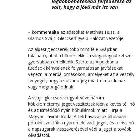
legdöbbenetesebb felfedezése az
volt, hogy a jövő már itt van
– kommentálta az adatokat Matthias Huss, a
Glamos Svájci Gleccserfigyelő Hálózat vezetője.
Az alpesi gleccserek több mint fele Svájcban
található, ahol a hőmérséklet a világátlagnál kétszer
gyorsabban emelkedik. Szerte az Alpokban a
tudósok kénytelenek folyamatosan javításokat
végezni a mérőállomásokon, amelyeket az a veszély
fenyeget, hogy az olvadó jég miatt elmozdulnak
vagy megrongálódnak.
A svájci gleccserek együttvéve három
köbkilométernyi jeget veszítettek idén a kevés téli hó
és az ismétlődő nyári hőhullámok miatt – írja a
Magyar Távirati Iroda. A téli havazások általában
pótolni szokták a nyáron elolvadt jeget, és a friss hó
a napsugarak visszaverésével védi a jeget a további
olvadástól.