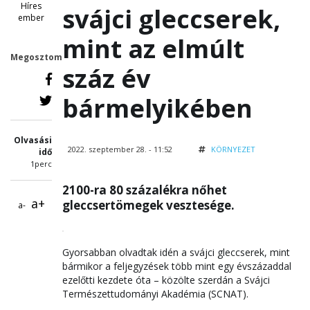
Híres
svájci gleccserek,
ember
mint az elmúlt
Megosztom
száz év
bármelyikében
Olvasási
2022. szeptember 28. - 11:52
KÖRNYEZET
idő
1perc
2100-ra 80 százalékra nőhet
a+
gleccsertömegek vesztesége.
a-
Gyorsabban olvadtak idén a svájci gleccserek, mint
bármikor a feljegyzések több mint egy évszázaddal
ezelőtti kezdete óta – közölte szerdán a Svájci
Természettudományi Akadémia (SCNAT).