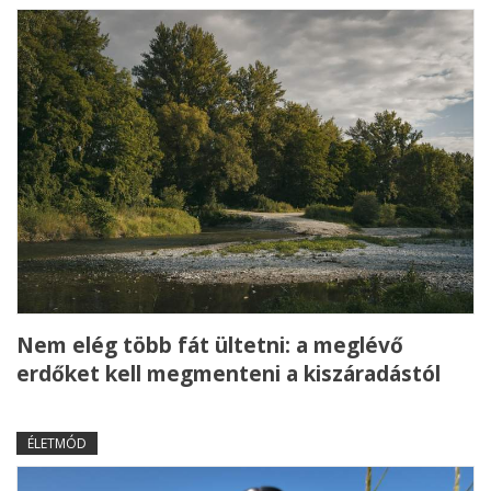
Nem elég több fát ültetni: a meglévő
erdőket kell megmenteni a kiszáradástól
ÉLETMÓD