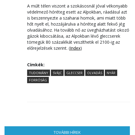
A múlt télen viszont a szokásosnál jóval vékonyabb
védelmező hóréteg esett az Alpokban, ráadásul azt
is beszennyezte a szaharai homok, ami miatt több
hőt nyelt el, hozzájárulva a hóréteg alatt fekvő jég
olvadásához. Ha tovább nő az üvegházhatást okozó
gázok kibocsátása, az Alpokban lévő gleccserek
tömegük 80 százalékát veszíthetik el 2100-ig az
előrejelzések szerint. (
Index
)
Címkék:
TUDOMÁNY
SVÁJC
GLECCSER
OLVADÁS
NYÁR
FORRÓSÁG
TOVÁBBI HÍREK
(AKTÍV FÜL)