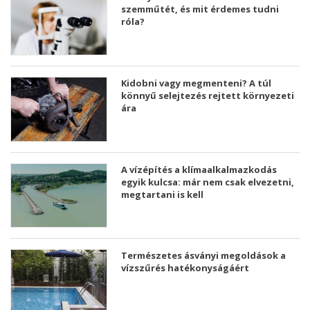
szemműtét, és mit érdemes tudni
róla?
Kidobni vagy megmenteni? A túl
könnyű selejtezés rejtett környezeti
ára
A vízépítés a klímaalkalmazkodás
egyik kulcsa: már nem csak elvezetni,
megtartani is kell
Természetes ásványi megoldások a
vízszűrés hatékonyságáért