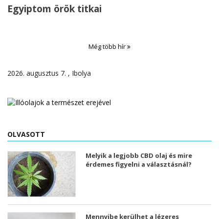
Egyiptom örök titkai
Még több hír
2026. augusztus 7. , Ibolya
OLVASOTT
Melyik a legjobb CBD olaj és mire
érdemes figyelni a választásnál?
Mennyibe kerülhet a lézeres