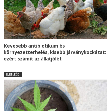
Kevesebb antibiotikum és
környezetterhelés, kisebb járványkockázat:
ezért számít az állatjólét
ÉLETMÓD