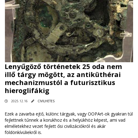
Lenyűgöző történetek 25 oda nem
illő tárgy mögött, az antiküthérai
mechanizmustól a futurisztikus
hieroglifákig
2025.12.16
CIVILHETES
Ezek a zavarba ejtő, különc tárgyak, vagy OOPArt-ok gyakran túl
fejlettnek tűnnek a korukhoz és a helyükhöz képest, ami vad
elméletekhez vezet fejlett ősi civilizációkról és akár
földönkívüliekről is.