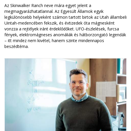
Az Skinwalker Ranch neve mára egyet jelent a
megmagyarázhatatlannal. Az Egyesült Államok egyik
legkülönösebb helyeként számon tartott birtok az Utah állambeli
Uintah-medencében fekszik, és évtizedek óta mágnesként
vonzza a rejtélyek iránt érdeklődőket. UFO-észlelések, furcsa
fények, elektromágneses anomáliák és hátborzongató legendák
– itt mindez nem kivétel, hanem szinte mindennapos
beszédtéma.