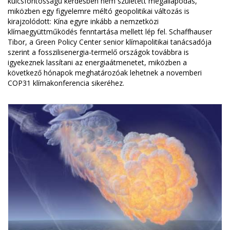
kulcsfontosságú kérdésben nem született megállapodás,
miközben egy figyelemre méltó geopolitikai változás is
kirajzolódott: Kína egyre inkább a nemzetközi
klímaegyüttműködés fenntartása mellett lép fel. Schaffhauser
Tibor, a Green Policy Center senior klímapolitikai tanácsadója
szerint a fosszilisenergia-termelő országok továbbra is
igyekeznek lassítani az energiaátmenetet, miközben a
következő hónapok meghatározóak lehetnek a novemberi
COP31 klímakonferencia sikeréhez.