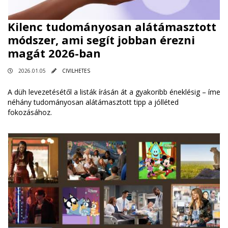
Kilenc tudományosan alátámasztott
módszer, ami segít jobban érezni
magát 2026-ban
2026.01.05
CIVILHETES
A düh levezetésétől a listák írásán át a gyakoribb éneklésig – íme
néhány tudományosan alátámasztott tipp a jólléted
fokozásához.