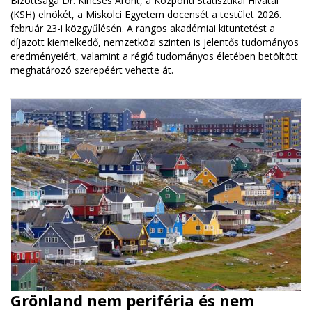
Bizottsága Dr. Kincses Áront, a Központi Statisztikai Hivatal
(KSH) elnökét, a Miskolci Egyetem docensét a testület 2026.
február 23-i közgyűlésén. A rangos akadémiai kitüntetést a
díjazott kiemelkedő, nemzetközi szinten is jelentős tudományos
eredményeiért, valamint a régió tudományos életében betöltött
meghatározó szerepéért vehette át.
Grönland nem periféria és nem