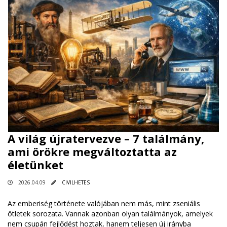
A világ újratervezve – 7 találmány,
ami örökre megváltoztatta az
életünket
2026.04.09
CIVILHETES
Az emberiség története valójában nem más, mint zseniális
ötletek sorozata. Vannak azonban olyan találmányok, amelyek
nem csupán fejlődést hoztak, hanem teljesen új irányba