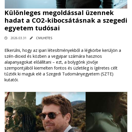
Különleges megoldással üzennek
hadat a CO2-kibocsátásnak a szegedi
egyetem tudósai
2026.03.31
CIVILHETES
Elkerülni, hogy az ipari létesítményekből a légkörbe kerüljön a
szén-dioxid és közben a vegyipar számára hasznos
alapanyagokat előállítani – ezt, a bolygónk jövője
szempontjából kiemelten fontos és üzletileg is ígéretes célt
tűzték ki maguk elé a Szegedi Tudományegyetem (SZTE)
kutatói.