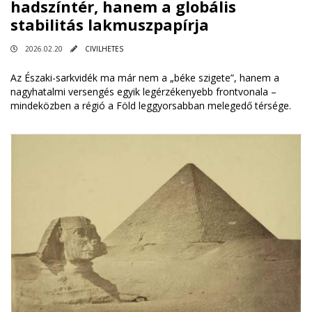
hadszíntér, hanem a globális
stabilitás lakmuszpapírja
2026.02.20
CIVILHETES
Az Északi-sarkvidék ma már nem a „béke szigete”, hanem a
nagyhatalmi versengés egyik legérzékenyebb frontvonala –
mindeközben a régió a Föld leggyorsabban melegedő térsége.