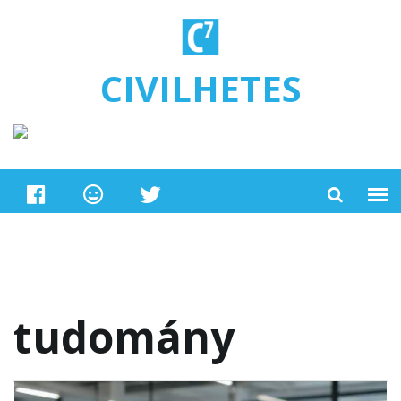
Ugrás a tartalomra
CIVILHETES
tudomány