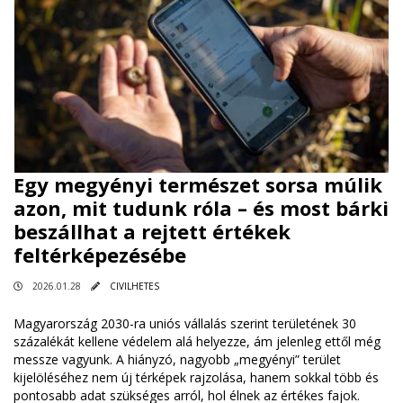
Egy megyényi természet sorsa múlik
azon, mit tudunk róla – és most bárki
beszállhat a rejtett értékek
feltérképezésébe
2026.01.28
CIVILHETES
Magyarország 2030-ra uniós vállalás szerint területének 30
százalékát kellene védelem alá helyezze, ám jelenleg ettől még
messze vagyunk. A hiányzó, nagyobb „megyényi” terület
kijelöléséhez nem új térképek rajzolása, hanem sokkal több és
pontosabb adat szükséges arról, hol élnek az értékes fajok.