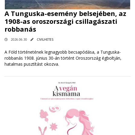
A Tunguska-esemény belsejében, az
1908-as oroszországi csillagászati ​​
robbanás
2026.06.30
CIVILHETES
A Föld történetének legnagyobb becsapódása, a Tunguska-
robbanás 1908. június 30-án történt Oroszország égboltján,
hatalmas pusztítást okozva.