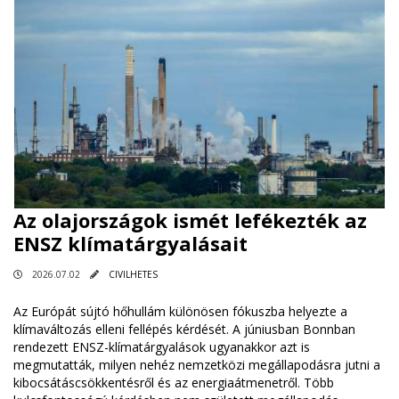
Az olajországok ismét lefékezték az
ENSZ klímatárgyalásait
2026.07.02
CIVILHETES
Az Európát sújtó hőhullám különösen fókuszba helyezte a
klímaváltozás elleni fellépés kérdését. A júniusban Bonnban
rendezett ENSZ-klímatárgyalások ugyanakkor azt is
megmutatták, milyen nehéz nemzetközi megállapodásra jutni a
kibocsátáscsökkentésről és az energiaátmenetről. Több