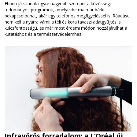
Ebben játszanak egyre nagyobb szerepet a közösségi
tudományos programok, amelyekbe ma már bárki
bekapcsolódhat, akár egy telefonos megfigyeléssel is. Ráadásul
nem kell a nyárra várni: a téli és kora tavaszi adatgyűjtés is
kulcsfontosságú, és már most érdemi módon hozzájárulhat a
kutatáshoz és a természetvédelemhez.
Infravörös forradalom: a L’Oréal új