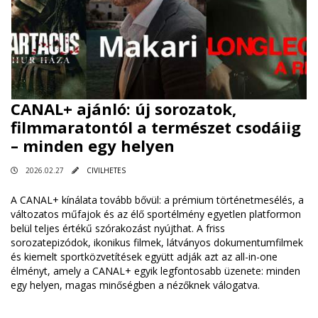
CANAL+ ajánló: új sorozatok,
filmmaratontól a természet csodáiig
– minden egy helyen
2026.02.27
CIVILHETES
A CANAL+ kínálata tovább bővül: a prémium történetmesélés, a
változatos műfajok és az élő sportélmény egyetlen platformon
belül teljes értékű szórakozást nyújthat. A friss
sorozatepizódok, ikonikus filmek, látványos dokumentumfilmek
és kiemelt sportközvetítések együtt adják azt az all-in-one
élményt, amely a CANAL+ egyik legfontosabb üzenete: minden
egy helyen, magas minőségben a nézőknek válogatva.