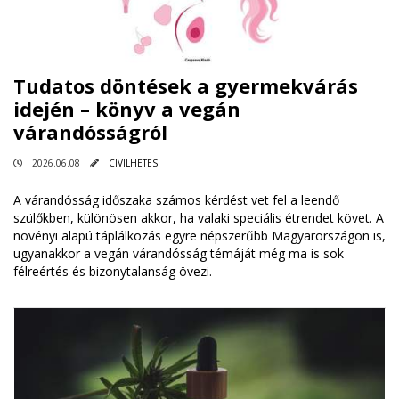
Tudatos döntések a gyermekvárás
idején – könyv a vegán
várandósságról
2026.06.08
CIVILHETES
A várandósság időszaka számos kérdést vet fel a leendő
szülőkben, különösen akkor, ha valaki speciális étrendet követ. A
növényi alapú táplálkozás egyre népszerűbb Magyarországon is,
ugyanakkor a vegán várandósság témáját még ma is sok
félreértés és bizonytalanság övezi.