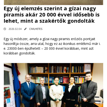
Egy új elemzés szerint a gízai nagy
piramis akár 20 000 évvel idősebb is
lehet, mint a szakértők gondolták
2026.02.04
CIVILHETES
Egy új módszer, amely a gízai nagy piramis eróziós pontjait
hasonlítja össze, arra utal, hogy ez az ikonikus emlékmű már i.
e. 23000-ben épülhetett – 20 000 évvel korábban, mint azt
korábban gondolták.