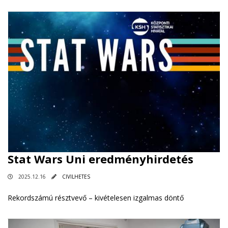
Stat Wars Uni eredményhirdetés
2025.12.16
CIVILHETES
Rekordszámú résztvevő – kivételesen izgalmas döntő