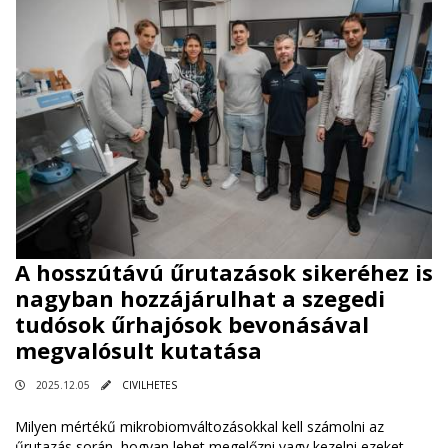
A hosszútávú űrutazások sikeréhez is
nagyban hozzájárulhat a szegedi
tudósok űrhajósok bevonásával
megvalósult kutatása
2025.12.05
CIVILHETES
Milyen mértékű mikrobiomváltozásokkal kell számolni az
űrutazás során, hogyan lehet megelőzni vagy kezelni ezeket,