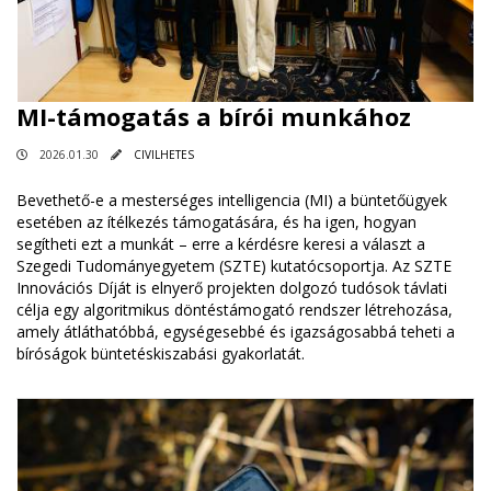
MI-támogatás a bírói munkához
2026.01.30
CIVILHETES
Bevethető-e a mesterséges intelligencia (MI) a büntetőügyek
esetében az ítélkezés támogatására, és ha igen, hogyan
segítheti ezt a munkát – erre a kérdésre keresi a választ a
Szegedi Tudományegyetem (SZTE) kutatócsoportja. Az SZTE
Innovációs Díját is elnyerő projekten dolgozó tudósok távlati
célja egy algoritmikus döntéstámogató rendszer létrehozása,
amely átláthatóbbá, egységesebbé és igazságosabbá teheti a
bíróságok büntetéskiszabási gyakorlatát.