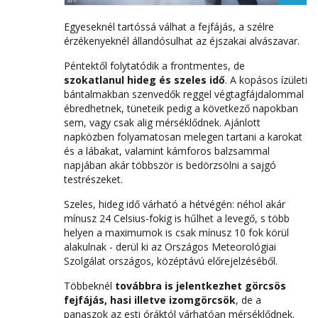
Egyeseknél tartóssá válhat a fejfájás, a szélre
érzékenyeknél állandósulhat az éjszakai alvászavar.
Péntektől folytatódik a frontmentes, de
szokatlanul hideg és szeles idő
. A kopásos ízületi
bántalmakban szenvedők reggel végtagfájdalommal
ébredhetnek, tüneteik pedig a következő napokban
sem, vagy csak alig mérséklődnek. Ajánlott
napközben folyamatosan melegen tartani a karokat
és a lábakat, valamint kámforos balzsammal
napjában akár többször is bedörzsölni a sajgó
testrészeket.
Szeles, hideg idő várható a hétvégén: néhol akár
mínusz 24 Celsius-fokig is hűlhet a levegő, s több
helyen a maximumok is csak mínusz 10 fok körül
alakulnak - derül ki az Országos Meteorológiai
Szolgálat országos, középtávú előrejelzéséből.
Többeknél
továbbra is jelentkezhet görcsös
fejfájás, hasi illetve izomgörcsök
, de a
panaszok az esti óráktól várhatóan mérséklődnek.