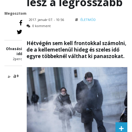
lesz a legrosszabb
Megosztom
2017. január 07. - 10:56
ÉLETMÓD
0 komment
Hétvégén sem kell frontokkal számolni,
Olvasási
de a kellemetlenül hideg és szeles idő
idő
egyre többeknél válthat ki panaszokat.
2perc
a+
a-