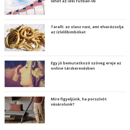
lehet az idei futball-vb
Taralli: az olasz nasi, ami elvarázsolja
az ízlelőbimbókat
Egy jó bemutatkozó szöveg ereje az
online társkeresésben
Mire figyeljünk, ha porszívót
vásárolunk?