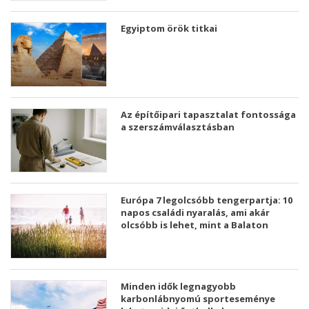
Egyiptom örök titkai
Az építőipari tapasztalat fontossága
a szerszámválasztásban
Európa 7 legolcsóbb tengerpartja: 10
napos családi nyaralás, ami akár
olcsóbb is lehet, mint a Balaton
Minden idők legnagyobb
karbonlábnyomú sporteseménye