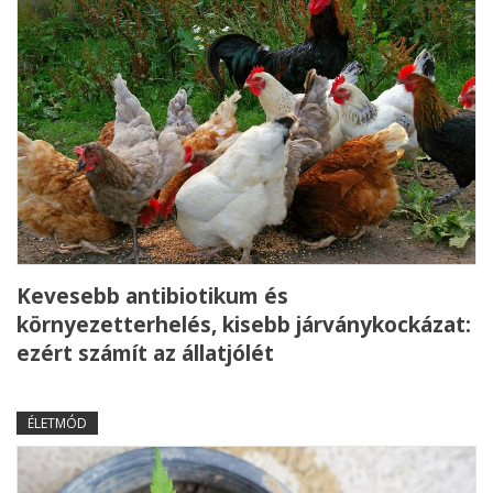
Kevesebb antibiotikum és
környezetterhelés, kisebb járványkockázat:
ezért számít az állatjólét
ÉLETMÓD