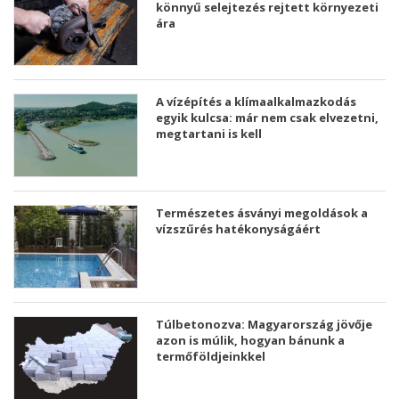
könnyű selejtezés rejtett környezeti
ára
A vízépítés a klímaalkalmazkodás
egyik kulcsa: már nem csak elvezetni,
megtartani is kell
Természetes ásványi megoldások a
vízszűrés hatékonyságáért
Túlbetonozva: Magyarország jövője
azon is múlik, hogyan bánunk a
termőföldjeinkkel