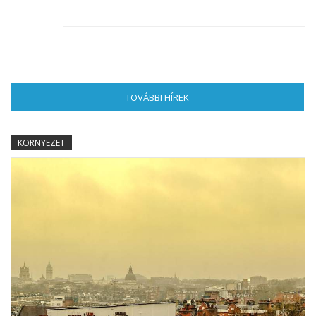
TOVÁBBI HÍREK
(AKTÍV FÜL)
KÖRNYEZET