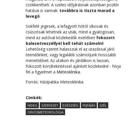
csökkentheti. A szeles időjárásnak azonban pozitív
hatásai is vannak:
továbbra is tiszta marad a
levegő
.
Sokfelé jegesek, a lefagyott hótól síkosak és
csúszósak lehetnek az utak, mind a gyalogosan,
mind az autóval közlekedők esetében
fokozott
balesetveszéllyel kell tehát számolni
!
Lehetőség szerint halasszuk el az utazással járó
teendőinket, vagy legalább számoljunk hosszabb
menetidővel. Az utakon és járdákon is lassan,
fokozott körültekintéssel ajánlott közlekedni! - hívja
fel a figyelmet a
Meteoklinika
.
Forrás: Házipatika Meteoklinika
Címkék:
HIDEG
SZERVEZET
EGÉSZSÉG
FEJFÁJÁS
SZÉL
ORVOSMETEOROLÓGIA