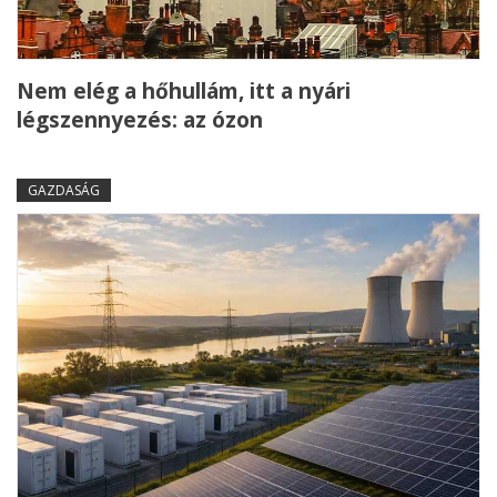
Nem elég a hőhullám, itt a nyári
légszennyezés: az ózon
GAZDASÁG