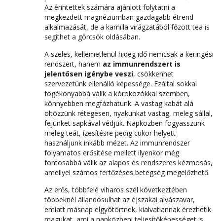
Az érintettek számára ajánlott folytatni a
megkezdett magnéziumban gazdagabb étrend
alkalmazását, de a kamilla virágzatából főzött tea is
segíthet a görcsök oldásában.
A szeles, kellemetlenül hideg idő nemcsak a keringési
rendszert, hanem
az immunrendszert is
jelentősen igénybe veszi
, csökkenhet
szervezetünk ellenálló képessége. Ezáltal sokkal
fogékonyabbá válik a kórokozókkal szemben,
könnyebben megfázhatunk. A vastag kabát alá
öltözzünk rétegesen, nyakunkat vastag, meleg sállal,
fejünket sapkával védjük. Napközben fogyasszunk
meleg teát, ízesítésre pedig cukor helyett
használjunk inkább mézet. Az immunrendszer
folyamatos erősítése mellett ilyenkor még
fontosabbá válik az alapos és rendszeres kézmosás,
amellyel számos fertőzéses betegség megelőzhető.
Az erős, többfelé viharos szél következtében
többeknél állandósulhat az éjszakai alvászavar,
emiatt másnap elgyötörtnek, kialvatlannak érezhetik
magukat, ami a napközbeni teljesítőképességet is