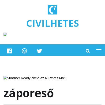
Ugrás a tartalomra
CIVILHETES
záporeső