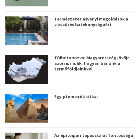
Természetes ásványi megoldások a
vízszűrés hatékonyságáért
Túlbetonozva: Magyarország jövője
azon is múlik, hogyan bánunk a
termőföldjeinkkel
Egyiptom örök titkai
Az építőipari tapasztalat fontossága