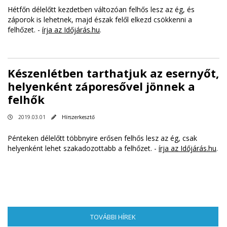
Hétfőn délelőtt kezdetben változóan felhős lesz az ég, és
záporok is lehetnek, majd észak felől elkezd csökkenni a
felhőzet. -
írja az Időjárás.hu
.
Készenlétben tarthatjuk az esernyőt,
helyenként záporesővel jönnek a
felhők
2019.03.01
Hírszerkesztő
Pénteken délelőtt többnyire erősen felhős lesz az ég, csak
helyenként lehet szakadozottabb a felhőzet. -
írja az Időjárás.hu
.
TOVÁBBI HÍREK
(AKTÍV FÜL)