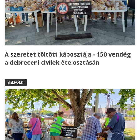
A szeretet töltött káposztája - 150 vendég
a debreceni civilek ételosztásán
BELFÖLD