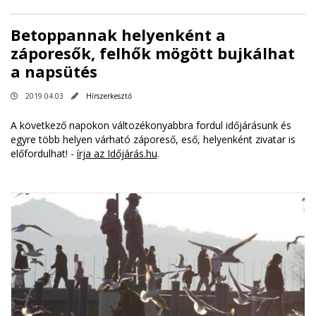
Betoppannak helyenként a
záporesők, felhők mögött bujkálhat
a napsütés
2019.04.03
Hírszerkesztő
A következő napokon változékonyabbra fordul időjárásunk és
egyre több helyen várható záporeső, eső, helyenként zivatar is
előfordulhat! -
írja az Időjárás.hu
.