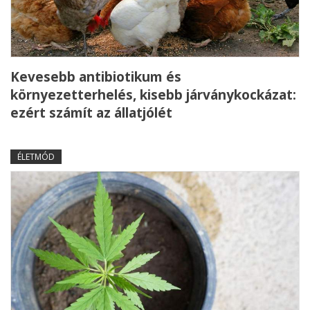
Kevesebb antibiotikum és
környezetterhelés, kisebb járványkockázat:
ezért számít az állatjólét
ÉLETMÓD