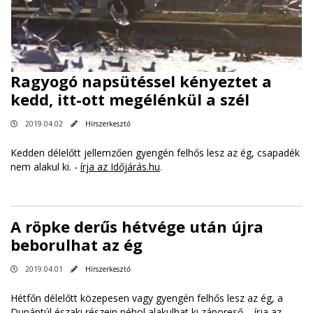
Ragyogó napsütéssel kényeztet a
kedd, itt-ott megélénkül a szél
2019.04.02
Hírszerkesztő
Kedden délelőtt jellemzően gyengén felhős lesz az ég, csapadék
nem alakul ki. -
írja az Időjárás.hu
.
A röpke derűs hétvége után újra
beborulhat az ég
2019.04.01
Hírszerkesztő
Hétfőn délelőtt közepesen vagy gyengén felhős lesz az ég, a
Dunántúl északi részein néhol alakulhat ki záporeső. -
írja az