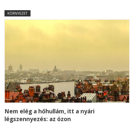
KÖRNYEZET
Nem elég a hőhullám, itt a nyári
légszennyezés: az ózon