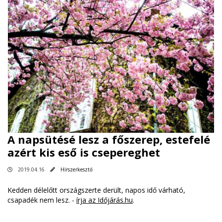
A napsütésé lesz a főszerep, estefelé
azért kis eső is csepereghet
2019.04.16
Hírszerkesztő
Kedden délelőtt országszerte derült, napos idő várható,
csapadék nem lesz. -
írja az Időjárás.hu
.