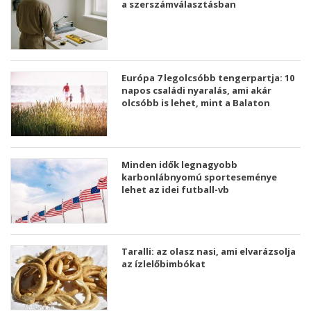
a szerszámválasztásban
Európa 7 legolcsóbb tengerpartja: 10
napos családi nyaralás, ami akár
olcsóbb is lehet, mint a Balaton
Minden idők legnagyobb
karbonlábnyomú sporteseménye
lehet az idei futball-vb
Taralli: az olasz nasi, ami elvarázsolja
az ízlelőbimbókat