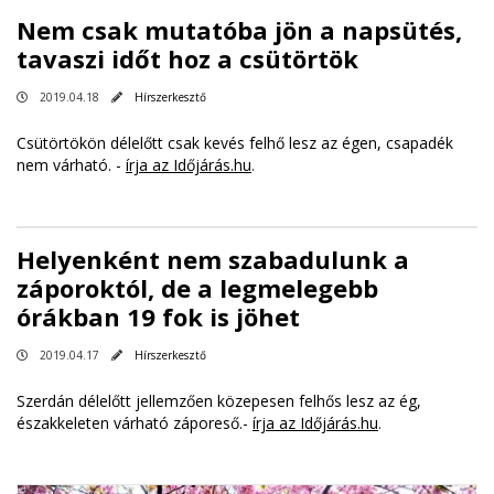
Nem csak mutatóba jön a napsütés,
tavaszi időt hoz a csütörtök
2019.04.18
Hírszerkesztő
Csütörtökön délelőtt csak kevés felhő lesz az égen, csapadék
nem várható. -
írja az Időjárás.hu
.
Helyenként nem szabadulunk a
záporoktól, de a legmelegebb
órákban 19 fok is jöhet
2019.04.17
Hírszerkesztő
Szerdán délelőtt jellemzően közepesen felhős lesz az ég,
északkeleten várható záporeső.-
írja az Időjárás.hu
.