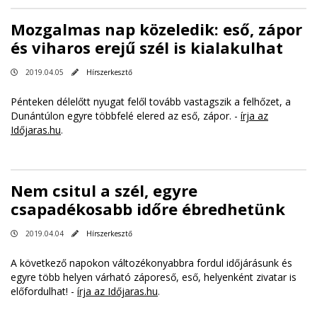
Mozgalmas nap közeledik: eső, zápor
és viharos erejű szél is kialakulhat
2019.04.05
Hírszerkesztő
Pénteken délelőtt nyugat felől tovább vastagszik a felhőzet, a
Dunántúlon egyre többfelé elered az eső, zápor. -
írja az
Időjaras.hu
.
Nem csitul a szél, egyre
csapadékosabb időre ébredhetünk
2019.04.04
Hírszerkesztő
A következő napokon változékonyabbra fordul időjárásunk és
egyre több helyen várható záporeső, eső, helyenként zivatar is
előfordulhat! -
írja az Időjaras.hu
.