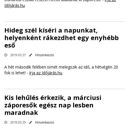
Időjárás.hu
.
Hideg szél kíséri a napunkat,
helyenként rákezdhet egy enyhébb
eső
2019.03.27
Hírszerkesztő
A hét második felében ismét melegszik az idő, a hétvégén 20
fok is lehet! -
írja az Időjárás.hu
.
Kis lehűlés érkezik, a márciusi
záporesők egész nap lesben
maradnak
2019.03.25
Hírszerkesztő