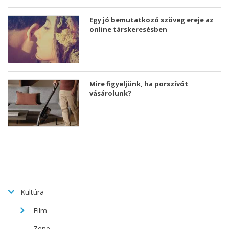
Egy jó bemutatkozó szöveg ereje az
online társkeresésben
Mire figyeljünk, ha porszívót
vásárolunk?
Kultúra
Film
Zene