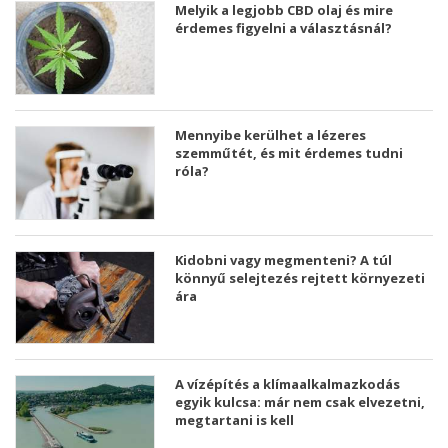
Melyik a legjobb CBD olaj és mire
érdemes figyelni a választásnál?
Mennyibe kerülhet a lézeres
szemműtét, és mit érdemes tudni
róla?
Kidobni vagy megmenteni? A túl
könnyű selejtezés rejtett környezeti
ára
A vízépítés a klímaalkalmazkodás
egyik kulcsa: már nem csak elvezetni,
megtartani is kell