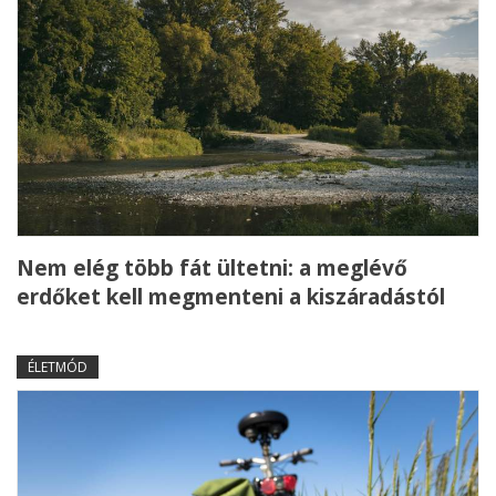
Nem elég több fát ültetni: a meglévő
erdőket kell megmenteni a kiszáradástól
ÉLETMÓD