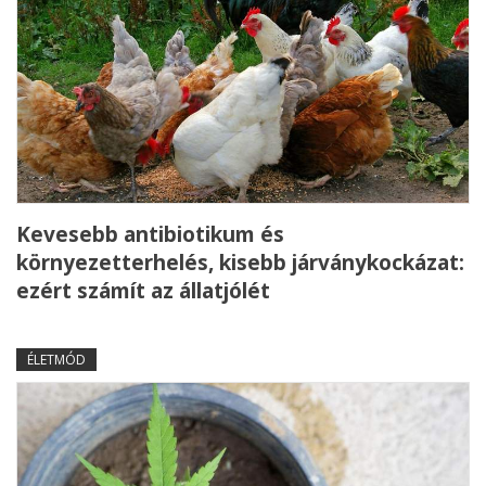
Kevesebb antibiotikum és
környezetterhelés, kisebb járványkockázat:
ezért számít az állatjólét
ÉLETMÓD