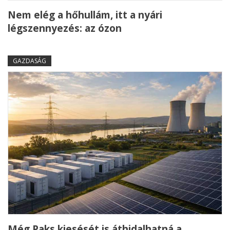
Nem elég a hőhullám, itt a nyári
légszennyezés: az ózon
GAZDASÁG
Még Paks kiesését is áthidalhatná a