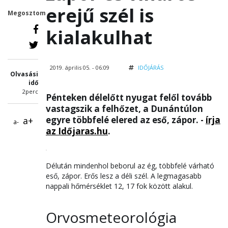
erejű szél is
Megosztom
kialakulhat
2019. április 05. - 06:09
IDŐJÁRÁS
Olvasási
idő
2perc
Pénteken délelőtt nyugat felől tovább
vastagszik a felhőzet, a Dunántúlon
egyre többfelé elered az eső, zápor. -
írja
a+
a-
az Időjaras.hu
.
Délután mindenhol beborul az ég, többfelé várható
eső, zápor. Erős lesz a déli szél. A legmagasabb
nappali hőmérséklet 12, 17 fok között alakul.
Orvosmeteorológia