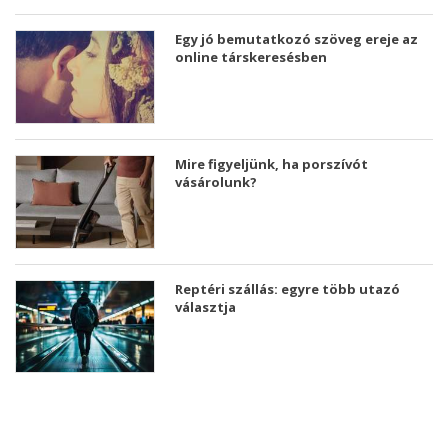
Egy jó bemutatkozó szöveg ereje az
online társkeresésben
Mire figyeljünk, ha porszívót
vásárolunk?
Reptéri szállás: egyre több utazó
választja