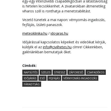
egy-egy intenzívebb csapadékgócban a látástávolság
is hirtelen lecsökkenhet. A zivatarokban átmenetileg
viharos szél is ronthatja a menetstabilitást.
Vezető tünetek a mai napon: vérnyomás-ingadozás,
fejfájás, ízületi panaszok.
meteoklinika.hu
/
idojaras.hu
Időjárással kapcsolatos képeiket és videóikat kérjük,
küldjék el az
info@civilhetes.hu
címre! Cikkeinkben,
galériáinkban bemutatjuk őket.
Címkék:
NAPSÜTÉS
SZELES
STRESSZ
ZÁPORESŐ
CSAPADÉKOS
IDŐJÁRÁS
ESŐ
FEJFÁJÁS
VÉRNYOMÁS-INGADOZÁS
FÁRADTSÁG