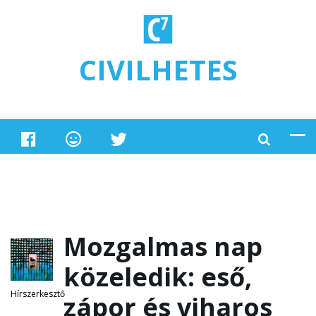
Ugrás a tartalomra
CIVILHETES
Mozgalmas nap
közeledik: eső,
Hírszerkesztő
zápor és viharos