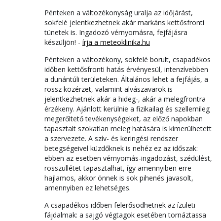
Pénteken a változékonyság uralja az időjárást,
sokfelé jelentkezhetnek akár markáns kettősfronti
tünetek is. Ingadozó vérnyomásra, fejfájásra
készüljön! -
írja a meteoklinika.hu
Pénteken a változékony, sokfelé borult, csapadékos
időben kettősfronti hatás érvényesül, intenzívebben
a dunántúli területeken. Általános lehet a fejfájás, a
rossz közérzet, valamint alvászavarok is
jelentkezhetnek akár a hideg-, akár a melegfrontra
érzékeny. Ajánlott kerülnie a fizikailag és szellemileg
megerőltető tevékenységeket, az előző napokban
tapasztalt szokatlan meleg hatására is kimerülhetett
a szervezete. A szív- és keringési rendszer
betegségeivel küzdőknek is nehéz ez az időszak:
ebben az esetben vérnyomás-ingadozást, szédülést,
rosszullétet tapasztalhat, így amennyiben erre
hajlamos, akkor önnek is sok pihenés javasolt,
amennyiben ez lehetséges.
A csapadékos időben felerősödhetnek az ízületi
fájdalmak: a sajgó végtagok esetében tornáztassa