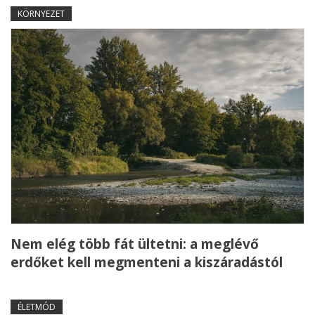
KÖRNYEZET
Nem elég több fát ültetni: a meglévő
erdőket kell megmenteni a kiszáradástól
ÉLETMÓD