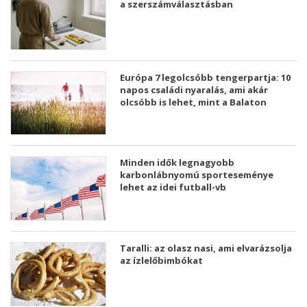
a szerszámválasztásban
Európa 7 legolcsóbb tengerpartja: 10
napos családi nyaralás, ami akár
olcsóbb is lehet, mint a Balaton
Minden idők legnagyobb
karbonlábnyomú sporteseménye
lehet az idei futball-vb
Taralli: az olasz nasi, ami elvarázsolja
az ízlelőbimbókat