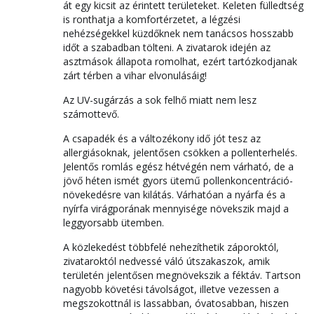
át egy kicsit az érintett területeket. Keleten fülledtség
is ronthatja a komfortérzetet, a légzési
nehézségekkel küzdőknek nem tanácsos hosszabb
időt a szabadban tölteni. A zivatarok idején az
asztmások állapota romolhat, ezért tartózkodjanak
zárt térben a vihar elvonulásáig!
Az UV-sugárzás a sok felhő miatt nem lesz
számottevő.
A csapadék és a változékony idő jót tesz az
allergiásoknak, jelentősen csökken a pollenterhelés.
Jelentős romlás egész hétvégén nem várható, de a
jövő héten ismét gyors ütemű pollenkoncentráció-
növekedésre van kilátás. Várhatóan a nyárfa és a
nyírfa virágporának mennyisége növekszik majd a
leggyorsabb ütemben.
A közlekedést többfelé nehezíthetik záporoktól,
zivataroktól nedvessé váló útszakaszok, amik
területén jelentősen megnövekszik a féktáv. Tartson
nagyobb követési távolságot, illetve vezessen a
megszokottnál is lassabban, óvatosabban, hiszen