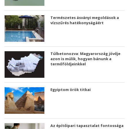
Természetes ásványi megoldások a
vízszűrés hatékonyságáért
Túlbetonozva: Magyarország jövője
azon is múlik, hogyan bánunk a
termőföldjeinkkel
Egyiptom örök titkai
Az építőipari tapasztalat fontossága