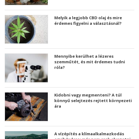
Melyik a legjobb CBD olaj és mire
érdemes figyelni a választásnál?
Mennyibe kerülhet a lézeres
szemműtét, és mit érdemes tudni
róla?
Kidobni vagy megmenteni? A túl
könnyű selejtezés rejtett környezeti
ára
A vízépítés a klímaalkalmazkodás