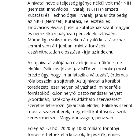
A hivatal neve a teljesség igénye nélkül volt már NIH
(Nemzeti Innovációs Hivatal), NKTH (Nemzeti
Kutatási és Technológiai Hivatal), január óta pedig
az NKFI (Nemzeti, Kutatási, Fejlesztési és
Innovációs Hivatal) felel a kutatóknak szánt magyar
és nemzetközi pályázati pénzek elosztásáért.
Márpedig a sokszor éveken átnyúló kutatásoknak
semmi sem árt jobban, mint a források
kiszámíthatatlan elosztása - írja az
index.hu
.
Az új hivatal valójában év eleje óta működik, de
elnöke, Pálinkás József (az MTA volt elnöke) most
érezte úgy, hogy „már látszik a változás”, érdemes
róla beszélni a sajtónak. Az új hivatal a korábbi
töredezett, ezer helyen pályázható, mindenféle
forrásokból külön helyről osztó rendszer helyett
„koordinált, hatékony és átlátható szervezetet”
szeretne létrehozni (akárcsak elődei). Pálinkás szerint
most a szakemberek, megfelelő kutatások a szűk
keresztmetszet Magyarországon, pénz van.
Főleg az EU-ból: 2020-ig 1000 milliárd forintnyi
forrást érhetnek el a kutatók, fejlesztők, ennek