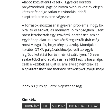
Alapot közvetlenül kezelik. Egyelőre korábbi
pályázatokból, jogelőd hivatalokból is volt év elején
kétezer feldolgozatlan elszámolás, ebből
szeptemberre ezerrel végeztek.
A források elosztásánál gyakran probléma, hogy kik
bírálják el azokat, és mennyire jó minőségben. Ezért
most létrehoztak egy szakértői adatbázist, amibe
egy hónap alatt 492 szakértő regisztrált (bár még
most vizsgálják, hogy tényleg azok). Mondjuk a
korábbi
OTKA-pályázatokhoz
(ez volt az egyik
legfőbb kutatási forrás) már készült ilyen, 15 ezer
szakértőből álló adatbázis, az NKFI ezt is használja,
csak elkezdték az újat is, ami elvileg nemcsak az
alapkutatáshoz használható szakértőket gyűjti majd.
index.hu
(Címlap Fotó: Népszabadság)
Címkék:
TUDOMÁNY
NKFI
SOK PÉNZ
1000 MILLIÁRD FORRÁS