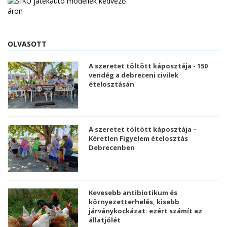
OLVASOTT
A szeretet töltött káposztája - 150
vendég a debreceni civilek
ételosztásán
A szeretet töltött káposztája –
Kéretlen Figyelem ételosztás
Debrecenben
Kevesebb antibiotikum és
környezetterhelés, kisebb
járványkockázat: ezért számít az
állatjólét