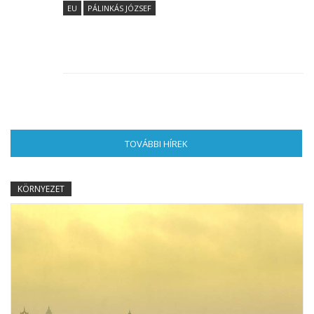
EU
PÁLINKÁS JÓZSEF
TOVÁBBI HÍREK
(AKTÍV FÜL)
KÖRNYEZET