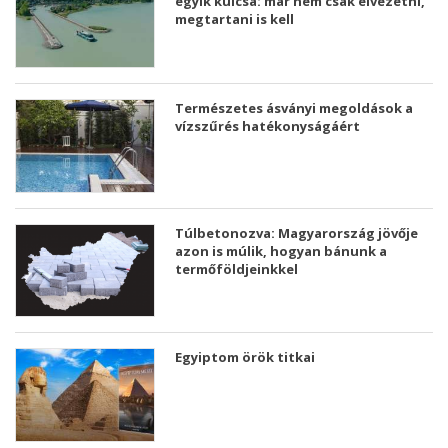
egyik kulcsa: már nem csak elvezetni,
megtartani is kell
Természetes ásványi megoldások a
vízszűrés hatékonyságáért
Túlbetonozva: Magyarország jövője
azon is múlik, hogyan bánunk a
termőföldjeinkkel
Egyiptom örök titkai