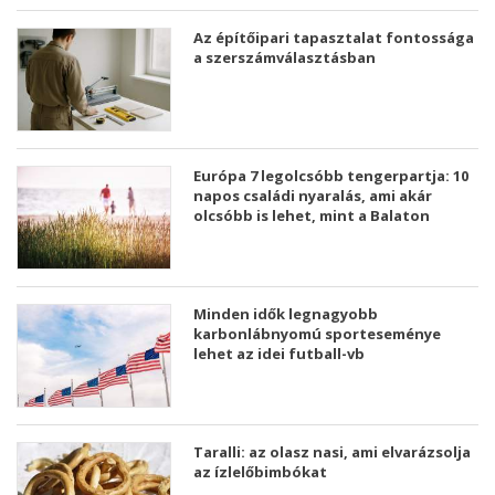
Az építőipari tapasztalat fontossága
a szerszámválasztásban
Európa 7 legolcsóbb tengerpartja: 10
napos családi nyaralás, ami akár
olcsóbb is lehet, mint a Balaton
Minden idők legnagyobb
karbonlábnyomú sporteseménye
lehet az idei futball-vb
Taralli: az olasz nasi, ami elvarázsolja
az ízlelőbimbókat