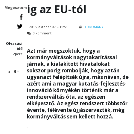
ig az EU-tól
Megosztom
2015. október 07. - 15:58
TUDOMÁNY
0 komment
Olvasási
idő
Azt már megszoktuk, hogy a
2perc
kormányváltások nagytakarítással
járnak, a kialakított hivatalokat
sokszor porig rombolják, hogy aztán
a+
a-
ugyanazt felépítsék újra, más néven, de
azért ami a magyar kutatás-fejlesztés-
innováció környékén történik már a
rendszerváltás óta, az egészen
elképesztő. Az egész rendszert többször
évente, félévente újjászervezték, még
kormányváltás sem kellett hozzá.