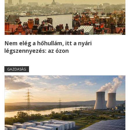
Nem elég a hőhullám, itt a nyári
légszennyezés: az ózon
GAZDASÁG