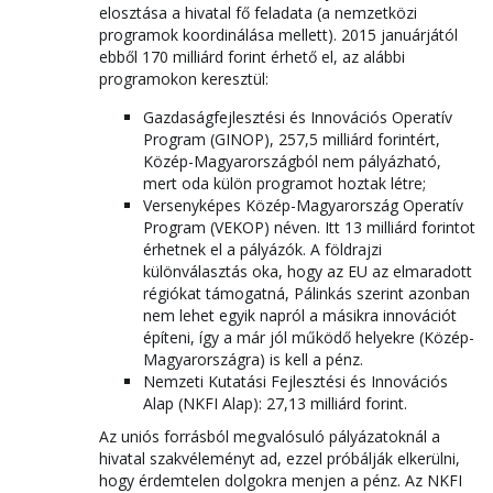
elosztása a hivatal fő feladata (a nemzetközi
programok koordinálása mellett). 2015 januárjától
ebből 170 milliárd forint érhető el, az alábbi
programokon keresztül:
Gazdaságfejlesztési és Innovációs Operatív
Program (GINOP), 257,5 milliárd forintért,
Közép-Magyarországból nem pályázható,
mert oda külön programot hoztak létre;
Versenyképes Közép-Magyarország Operatív
Program (VEKOP) néven. Itt 13 milliárd forintot
érhetnek el a pályázók. A földrajzi
különválasztás oka, hogy az EU az elmaradott
régiókat támogatná, Pálinkás szerint azonban
nem lehet egyik napról a másikra innovációt
építeni, így a már jól működő helyekre (Közép-
Magyarországra) is kell a pénz.
Nemzeti Kutatási Fejlesztési és Innovációs
Alap (NKFI Alap): 27,13 milliárd forint.
Az uniós forrásból megvalósuló pályázatoknál a
hivatal szakvéleményt ad, ezzel próbálják elkerülni,
hogy érdemtelen dolgokra menjen a pénz. Az NKFI