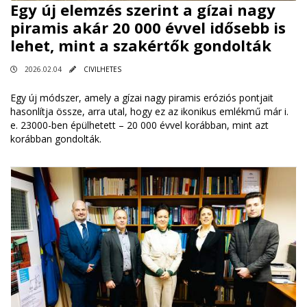
Egy új elemzés szerint a gízai nagy
piramis akár 20 000 évvel idősebb is
lehet, mint a szakértők gondolták
2026.02.04
CIVILHETES
Egy új módszer, amely a gízai nagy piramis eróziós pontjait
hasonlítja össze, arra utal, hogy ez az ikonikus emlékmű már i.
e. 23000-ben épülhetett – 20 000 évvel korábban, mint azt
korábban gondolták.