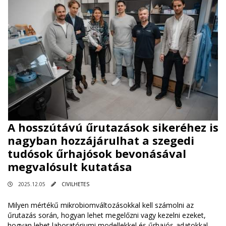
A hosszútávú űrutazások sikeréhez is
nagyban hozzájárulhat a szegedi
tudósok űrhajósok bevonásával
megvalósult kutatása
2025.12.05
CIVILHETES
Milyen mértékű mikrobiomváltozásokkal kell számolni az
űrutazás során, hogyan lehet megelőzni vagy kezelni ezeket,
hogyan lehet laboratóriumi modellekkel és űrhajós-adatokkal