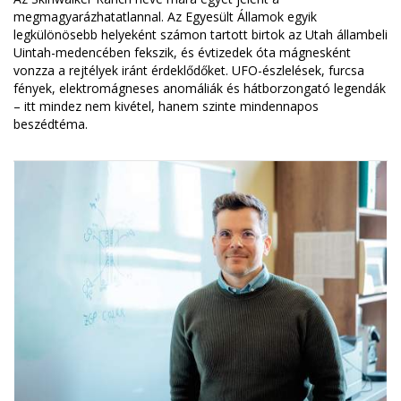
megmagyarázhatatlannal. Az Egyesült Államok egyik
legkülönösebb helyeként számon tartott birtok az Utah állambeli
Uintah-medencében fekszik, és évtizedek óta mágnesként
vonzza a rejtélyek iránt érdeklődőket. UFO-észlelések, furcsa
fények, elektromágneses anomáliák és hátborzongató legendák
– itt mindez nem kivétel, hanem szinte mindennapos
beszédtéma.