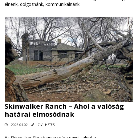
élnénk, dolgoznánk, kommunikálnánk.
Skinwalker Ranch – Ahol a valóság
határai elmosódnak
2026.04.02
CIVILHETES
Az Skinwalker Ranch neve mára egyet jelent a