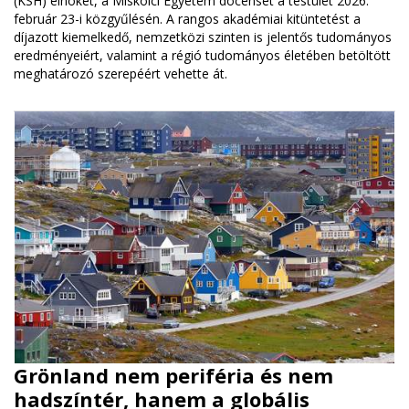
(KSH) elnökét, a Miskolci Egyetem docensét a testület 2026.
február 23-i közgyűlésén. A rangos akadémiai kitüntetést a
díjazott kiemelkedő, nemzetközi szinten is jelentős tudományos
eredményeiért, valamint a régió tudományos életében betöltött
meghatározó szerepéért vehette át.
Grönland nem periféria és nem
hadszíntér, hanem a globális