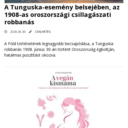
A Tunguska-esemény belsejében, az
1908-as oroszországi csillagászati ​​
robbanás
2026.06.30
CIVILHETES
A Föld történetének legnagyobb becsapódása, a Tunguska-
robbanás 1908. június 30-án történt Oroszország égboltján,
hatalmas pusztítást okozva.