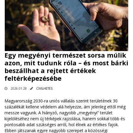
Egy megyényi természet sorsa múlik
azon, mit tudunk róla – és most bárki
beszállhat a rejtett értékek
feltérképezésébe
2026.01.28
CIVILHETES
Magyarország 2030-ra uniós vállalás szerint területének 30
százalékát kellene védelem alá helyezze, ám jelenleg ettől még
messze vagyunk. A hiányzó, nagyobb „megyényi” terület
kijelöléséhez nem új térképek rajzolása, hanem sokkal több és
pontosabb adat szükséges arról, hol élnek az értékes fajok.
Ebben játszanak egyre nagyobb szerepet a közösségi