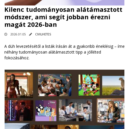
Kilenc tudományosan alátámasztott
módszer, ami segít jobban érezni
magát 2026-ban
2026.01.05
CIVILHETES
A düh levezetésétől a listák írásán át a gyakoribb éneklésig – íme
néhány tudományosan alátámasztott tipp a jólléted
fokozásához.