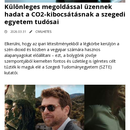
Különleges megoldással üzennek
hadat a CO2-kibocsátásnak a szegedi
egyetem tudósai
2026.03.31
CIVILHETES
Elkerülni, hogy az ipari létesítményekből a légkörbe kerüljön a
szén-dioxid és közben a vegyipar számára hasznos
alapanyagokat előállítani – ezt, a bolygónk jövője
szempontjából kiemelten fontos és üzletileg is ígéretes célt
tűzték ki maguk elé a Szegedi Tudományegyetem (SZTE)
kutatói.