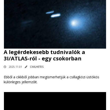
A legérdekesebb tudnivalók a
3I/ATLAS-ról - egy csokorban
2025.11.01
CIVILHETES
Ebből a cikkből jobban megismerhetjük a csillagközi üstökös
különleges jellemzőit.