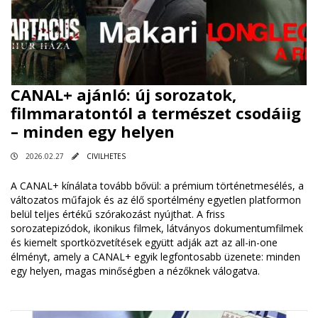
CANAL+ ajánló: új sorozatok,
filmmaratontól a természet csodáiig
– minden egy helyen
2026.02.27
CIVILHETES
A CANAL+ kínálata tovább bővül: a prémium történetmesélés, a
változatos műfajok és az élő sportélmény egyetlen platformon
belül teljes értékű szórakozást nyújthat. A friss
sorozatepizódok, ikonikus filmek, látványos dokumentumfilmek
és kiemelt sportközvetítések együtt adják azt az all-in-one
élményt, amely a CANAL+ egyik legfontosabb üzenete: minden
egy helyen, magas minőségben a nézőknek válogatva.