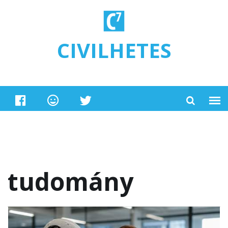
Ugrás a tartalomra
CIVILHETES
tudomány