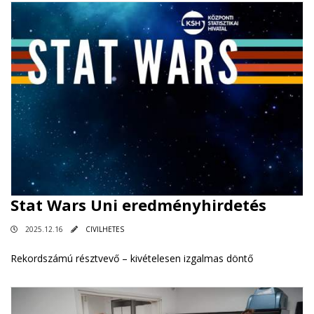
Stat Wars Uni eredményhirdetés
2025.12.16
CIVILHETES
Rekordszámú résztvevő – kivételesen izgalmas döntő