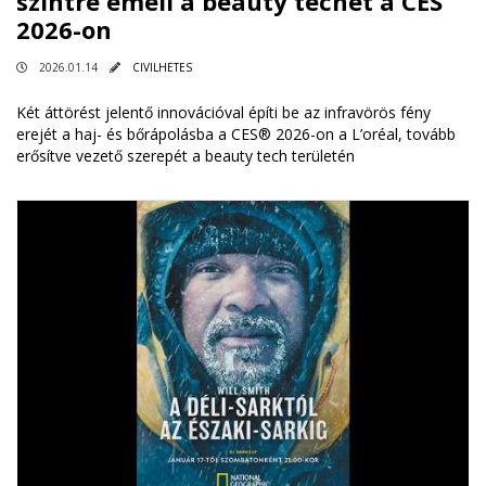
szintre emeli a beauty techet a CES
2026-on
2026.01.14
CIVILHETES
Két áttörést jelentő innovációval építi be az infravörös fény
erejét a haj- és bőrápolásba a CES® 2026-on a L’oréal, tovább
erősítve vezető szerepét a beauty tech területén