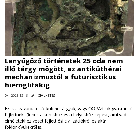
Lenyűgöző történetek 25 oda nem
illő tárgy mögött, az antiküthérai
mechanizmustól a futurisztikus
hieroglifákig
2025.12.16
CIVILHETES
Ezek a zavarba ejtő, különc tárgyak, vagy OOPArt-ok gyakran túl
fejlettnek tűnnek a korukhoz és a helyükhöz képest, ami vad
elméletekhez vezet fejlett ősi civilizációkról és akár
földönkívüliekről is.