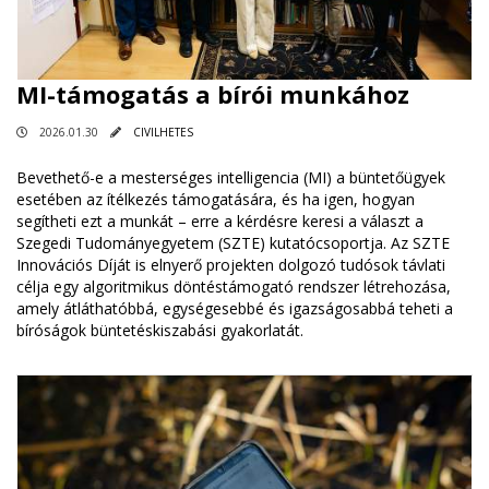
MI-támogatás a bírói munkához
2026.01.30
CIVILHETES
Bevethető-e a mesterséges intelligencia (MI) a büntetőügyek
esetében az ítélkezés támogatására, és ha igen, hogyan
segítheti ezt a munkát – erre a kérdésre keresi a választ a
Szegedi Tudományegyetem (SZTE) kutatócsoportja. Az SZTE
Innovációs Díját is elnyerő projekten dolgozó tudósok távlati
célja egy algoritmikus döntéstámogató rendszer létrehozása,
amely átláthatóbbá, egységesebbé és igazságosabbá teheti a
bíróságok büntetéskiszabási gyakorlatát.