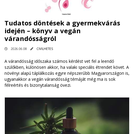
Tudatos döntések a gyermekvárás
idején – könyv a vegán
várandósságról
2026.06.08
CIVILHETES
A várandósság időszaka számos kérdést vet fel a leendő
szülőkben, különösen akkor, ha valaki speciális étrendet követ. A
növényi alapú táplálkozás egyre népszerűbb Magyarországon is,
ugyanakkor a vegán várandósság témáját még ma is sok
félreértés és bizonytalanság övezi.