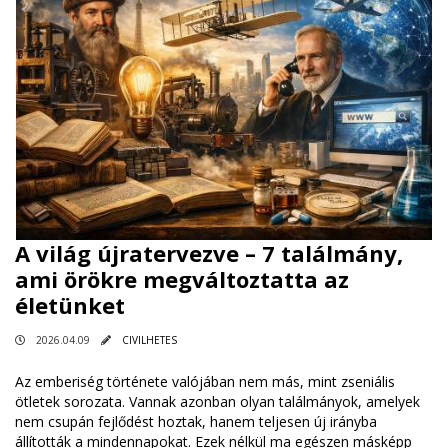
A világ újratervezve – 7 találmány,
ami örökre megváltoztatta az
életünket
2026.04.09
CIVILHETES
Az emberiség története valójában nem más, mint zseniális
ötletek sorozata. Vannak azonban olyan találmányok, amelyek
nem csupán fejlődést hoztak, hanem teljesen új irányba
állították a mindennapokat. Ezek nélkül ma egészen másképp