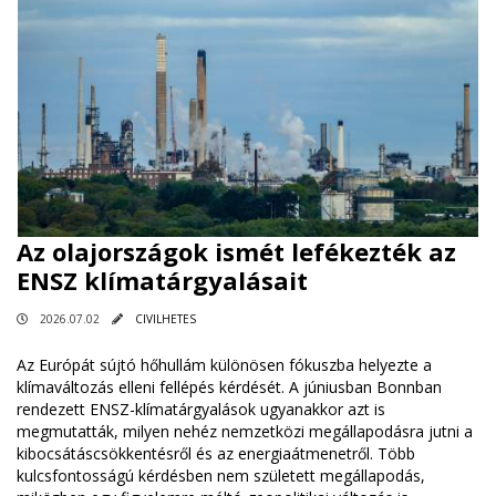
Az olajországok ismét lefékezték az
ENSZ klímatárgyalásait
2026.07.02
CIVILHETES
Az Európát sújtó hőhullám különösen fókuszba helyezte a
klímaváltozás elleni fellépés kérdését. A júniusban Bonnban
rendezett ENSZ-klímatárgyalások ugyanakkor azt is
megmutatták, milyen nehéz nemzetközi megállapodásra jutni a
kibocsátáscsökkentésről és az energiaátmenetről. Több
kulcsfontosságú kérdésben nem született megállapodás,