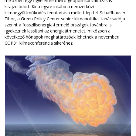
miközben egy figyelemre méltó geopolitikai változás is
kirajzolódott: Kína egyre inkább a nemzetközi
klímaegyüttműködés fenntartása mellett lép fel. Schaffhauser
Tibor, a Green Policy Center senior klímapolitikai tanácsadója
szerint a fosszilisenergia-termelő országok továbbra is
igyekeznek lassítani az energiaátmenetet, miközben a
következő hónapok meghatározóak lehetnek a novemberi
COP31 klímakonferencia sikeréhez.