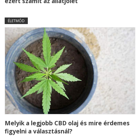
ezért számít az állatjólét
ÉLETMÓD
Melyik a legjobb CBD olaj és mire érdemes
figyelni a választásnál?