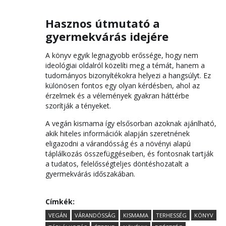
Hasznos útmutató a
gyermekvárás idejére
A könyv egyik legnagyobb erőssége, hogy nem
ideológiai oldalról közelíti meg a témát, hanem a
tudományos bizonyítékokra helyezi a hangsúlyt. Ez
különösen fontos egy olyan kérdésben, ahol az
érzelmek és a vélemények gyakran háttérbe
szorítják a tényeket.
A vegán kismama így elsősorban azoknak ajánlható,
akik hiteles információk alapján szeretnének
eligazodni a várandósság és a növényi alapú
táplálkozás összefüggéseiben, és fontosnak tartják
a tudatos, felelősségteljes döntéshozatalt a
gyermekvárás időszakában.
Címkék:
VEGÁN
VÁRANDÓSSÁG
KISMAMA
TERHESSÉG
KÖNYV