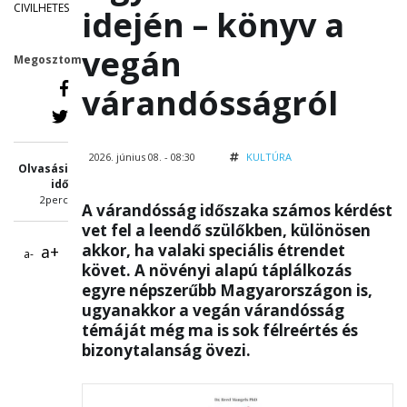
CIVILHETES
idején – könyv a
vegán
Megosztom
várandósságról
2026. június 08. - 08:30
KULTÚRA
Olvasási
idő
2perc
A várandósság időszaka számos kérdést
vet fel a leendő szülőkben, különösen
akkor, ha valaki speciális étrendet
a+
a-
követ. A növényi alapú táplálkozás
egyre népszerűbb Magyarországon is,
ugyanakkor a vegán várandósság
témáját még ma is sok félreértés és
bizonytalanság övezi.