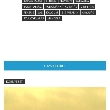
TÁPLÁLKOZÁS
ÉTREND
NÖVÉNYI
EGÉSZSÉG
TUDATOSSÁG
TUDOMÁNY
KUTATÁS
DIETETIKA
FEHÉRJE
VAS
KALCIUM
B12-VITAMIN
ANYASÁG
SZÜLŐVÉVÁLÁS
MANGELS
TOVÁBBI HÍREK
(AKTÍV FÜL)
KÖRNYEZET