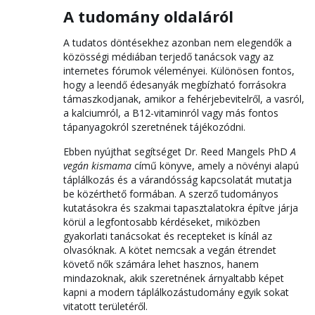
A tudomány oldaláról
A tudatos döntésekhez azonban nem elegendők a
közösségi médiában terjedő tanácsok vagy az
internetes fórumok véleményei. Különösen fontos,
hogy a leendő édesanyák megbízható forrásokra
támaszkodjanak, amikor a fehérjebevitelről, a vasról,
a kalciumról, a B12-vitaminról vagy más fontos
tápanyagokról szeretnének tájékozódni.
Ebben nyújthat segítséget Dr. Reed Mangels PhD
A
vegán kismama
című könyve, amely a növényi alapú
táplálkozás és a várandósság kapcsolatát mutatja
be közérthető formában. A szerző tudományos
kutatásokra és szakmai tapasztalatokra építve járja
körül a legfontosabb kérdéseket, miközben
gyakorlati tanácsokat és recepteket is kínál az
olvasóknak. A kötet nemcsak a vegán étrendet
követő nők számára lehet hasznos, hanem
mindazoknak, akik szeretnének árnyaltabb képet
kapni a modern táplálkozástudomány egyik sokat
vitatott területéről.