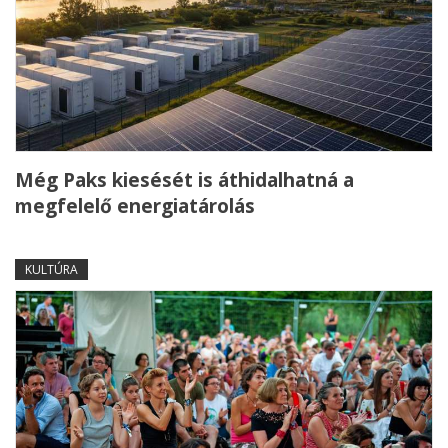
Még Paks kiesését is áthidalhatná a
megfelelő energiatárolás
KULTÚRA