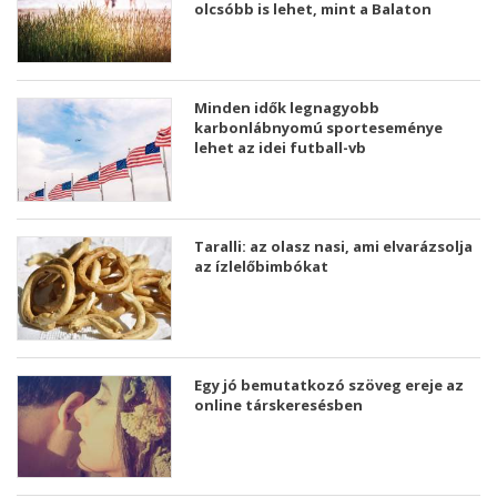
olcsóbb is lehet, mint a Balaton
Minden idők legnagyobb
karbonlábnyomú sporteseménye
lehet az idei futball-vb
Taralli: az olasz nasi, ami elvarázsolja
az ízlelőbimbókat
Egy jó bemutatkozó szöveg ereje az
online társkeresésben