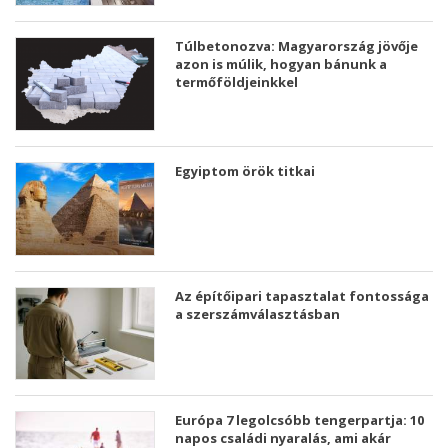
Túlbetonozva: Magyarország jövője
azon is múlik, hogyan bánunk a
termőföldjeinkkel
Egyiptom örök titkai
Az építőipari tapasztalat fontossága
a szerszámválasztásban
Európa 7 legolcsóbb tengerpartja: 10
napos családi nyaralás, ami akár