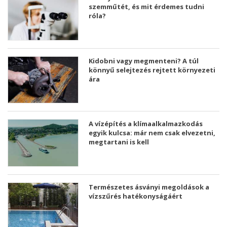
szemműtét, és mit érdemes tudni
róla?
Kidobni vagy megmenteni? A túl
könnyű selejtezés rejtett környezeti
ára
A vízépítés a klímaalkalmazkodás
egyik kulcsa: már nem csak elvezetni,
megtartani is kell
Természetes ásványi megoldások a
vízszűrés hatékonyságáért