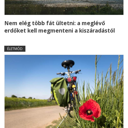
Nem elég több fát ültetni: a meglévő
erdőket kell megmenteni a kiszáradástól
ÉLETMÓD