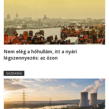
Nem elég a hőhullám, itt a nyári
légszennyezés: az ózon
GAZDASÁG