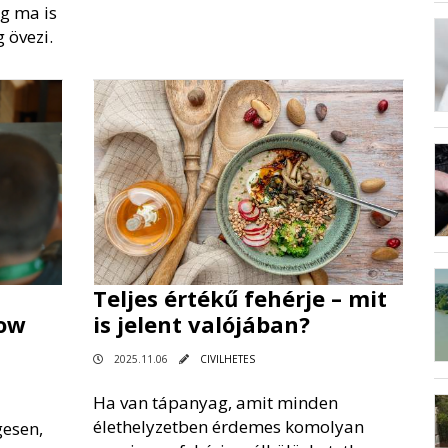
g ma is
 övezi.
Teljes értékű fehérje – mit
low
is jelent valójában?
2025.11.06
CIVILHETES
Ha van tápanyag, amit minden
élethelyzetben érdemes komolyan
gesen,