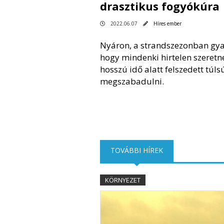
drasztikus fogyókúra
2022.06.07
Híres ember
Nyáron, a strandszezonban gya
hogy mindenki hirtelen szeretn
hosszú idő alatt felszedett túls
megszabadulni.
TOVÁBBI HÍREK
(AKTÍV FÜL)
KÖRNYEZET