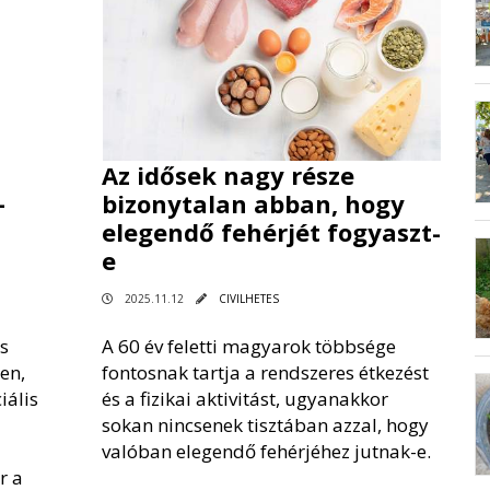
Az idősek nagy része
–
bizonytalan abban, hogy
elegendő fehérjét fogyaszt-
e
2025.11.12
CIVILHETES
s
A 60 év feletti magyarok többsége
en,
fontosnak tartja a rendszeres étkezést
iális
és a fizikai aktivitást, ugyanakkor
sokan nincsenek tisztában azzal, hogy
valóban elegendő fehérjéhez jutnak-e.
r a