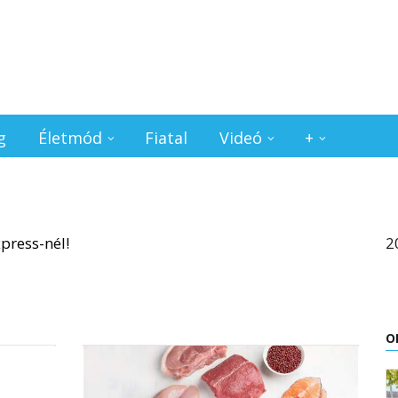
g
Életmód
Fiatal
Videó
+
2
O