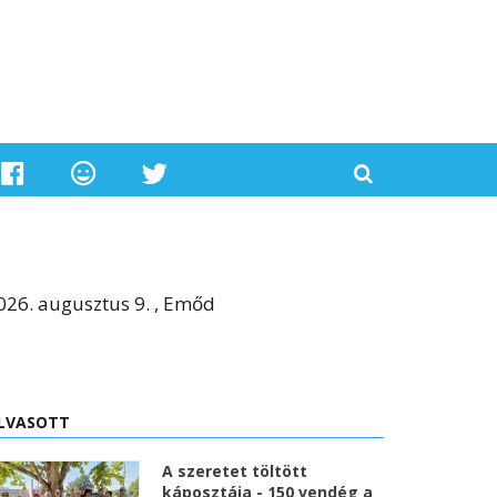
026. augusztus 9. , Emőd
LVASOTT
A szeretet töltött
káposztája - 150 vendég a