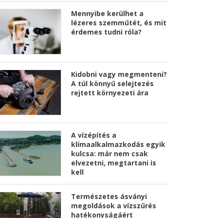
Mennyibe kerülhet a
lézeres szemműtét, és mit
érdemes tudni róla?
Kidobni vagy megmenteni?
A túl könnyű selejtezés
rejtett környezeti ára
A vízépítés a
klímaalkalmazkodás egyik
kulcsa: már nem csak
elvezetni, megtartani is
kell
Természetes ásványi
megoldások a vízszűrés
hatékonyságáért