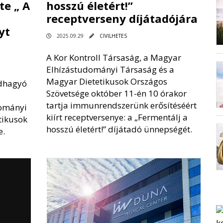
te „ A
hosszú életért!”
receptverseny díjátadójára
yt
2025.09.29
CIVILHETES
A Kor Kontroll Társaság, a Magyar
Elhízástudományi Társaság és a
Magyar Dietetikusok Országos
dhagyó
Szövetsége október 11-én 10 órakor
tartja immunrendszerünk erősítéséért
dományi
kiírt receptversenye: a „Fermentálj a
tikusok
hosszú életért!” díjátadó ünnepségét.
e.