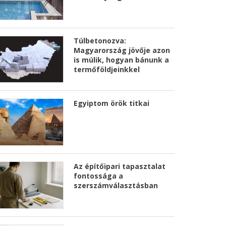
Túlbetonozva:
Magyarország jövője azon
is múlik, hogyan bánunk a
termőföldjeinkkel
Egyiptom örök titkai
Az építőipari tapasztalat
fontossága a
szerszámválasztásban