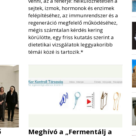
venni, az a fehérje: nélkülözhetetlen a
sejtek, izmok, hormonok és enzimek
felépítéséhez, az immunrendszer és a
regeneráció megfelelő működéséhez,
mégis számtalan kérdés kering
körülötte, egy friss kutatás szerint a
dietetikai vizsgálatok leggyakoribb
témái közé is tartozik.*
ő
Meghívó a „Fermentálj a