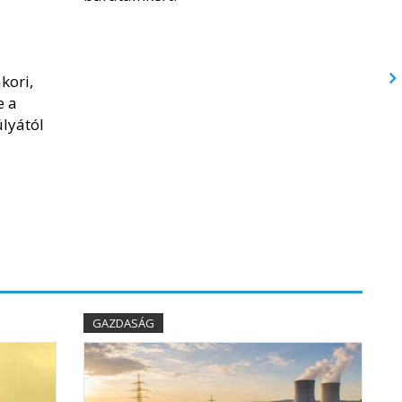
kori,
e a
úlyától
GAZDASÁG