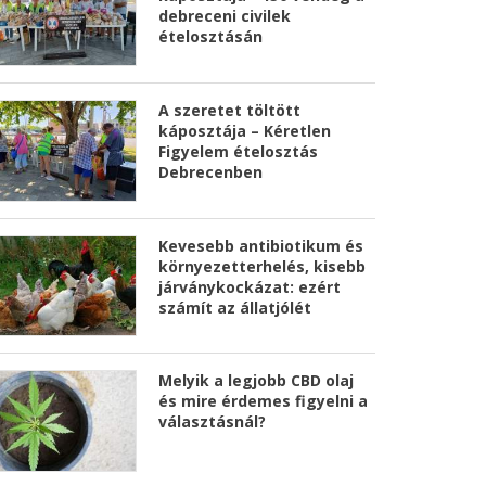
debreceni civilek
ételosztásán
A szeretet töltött
káposztája – Kéretlen
Figyelem ételosztás
Debrecenben
Kevesebb antibiotikum és
környezetterhelés, kisebb
járványkockázat: ezért
számít az állatjólét
Melyik a legjobb CBD olaj
és mire érdemes figyelni a
választásnál?