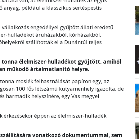
kázata van, az élelmiszer-hulladék az egyik
ő anyag, például a klasszikus sertéspestis
llalkozás engedéllyel gyűjtött állati eredetű
zer-hulladékot áruházakból, kórházakból,
helyekről szállították el a Dunántúl teljes
 tonna élelmiszer-hulladékot gyűjtött, amiből
san működő ártalmatlanító helyre.
onna moslék felhasználását papíron egy, az
agosan 100 fős létszámú kutyamenhely igazolta, de
zés harmadik helyszínére, egy Vas megyei
k érkezésekor éppen az élelmiszer-hulladék
eszállítására vonatkozó dokumentummal, sem