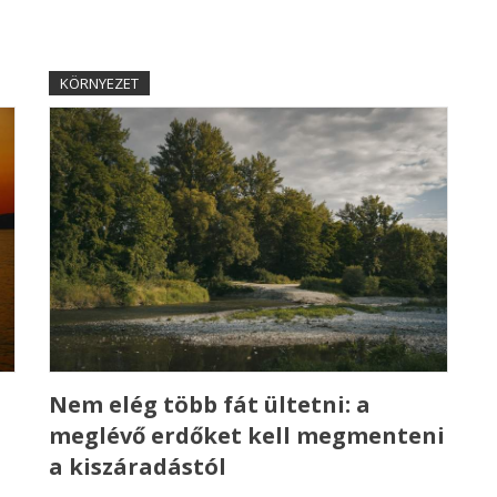
KÖRNYEZET
a
Nem elég több fát ültetni: a
meglévő erdőket kell megmenteni
a kiszáradástól