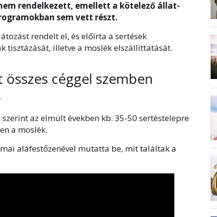
em rendelkezett, emellett a kötelező állat-
rogramokban sem vett részt.
tozást rendelt el, és előírta a sertések
tisztázását, illetve a moslék elszállíttatását.
t összes céggel szemben
.
 szerint az elmúlt években kb. 35-50 sertéstelepre
sen a moslék.
ai aláfestőzenével mutatta be, mit találtak a