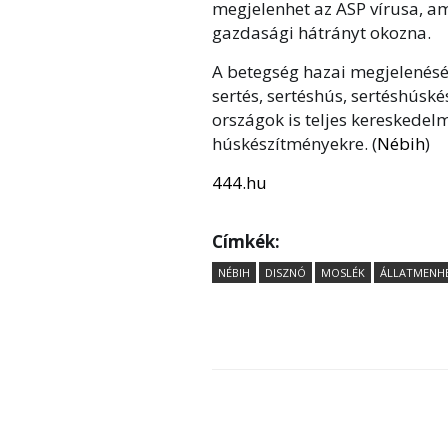
megjelenhet az ASP vírusa, a
gazdasági hátrányt okozna.
A betegség hazai megjelenésév
sertés, sertéshús, sertéshúsk
országok is teljes kereskedelm
húskészítményekre. (
Nébih
)
444.hu
Címkék:
NÉBIH
DISZNÓ
MOSLÉK
ÁLLATMENH