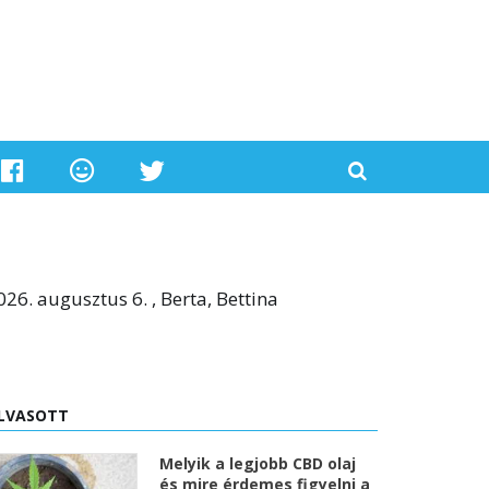
026. augusztus 6. , Berta, Bettina
LVASOTT
Melyik a legjobb CBD olaj
és mire érdemes figyelni a