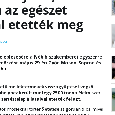
n az egészet
l etették meg
ÁLLATI
leleplezésére a Nébih szakemberei egyszerre
lenőrzést május 29-én Győr-Moson-Sopron és
.hu
.
edetű melléktermékek visszagyűjtését végző
nhelyhez került mintegy 2500 tonna élelmiszer-
sertéstelep állataival etették fel azt.
ok moslékkal történő etetése szigorúan tilos, mivel