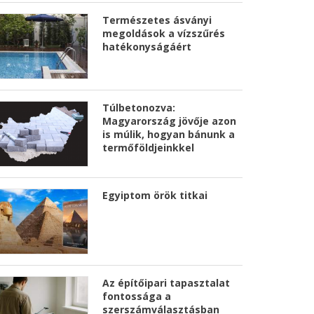
Természetes ásványi
megoldások a vízszűrés
hatékonyságáért
Túlbetonozva:
Magyarország jövője azon
is múlik, hogyan bánunk a
termőföldjeinkkel
Egyiptom örök titkai
Az építőipari tapasztalat
fontossága a
szerszámválasztásban