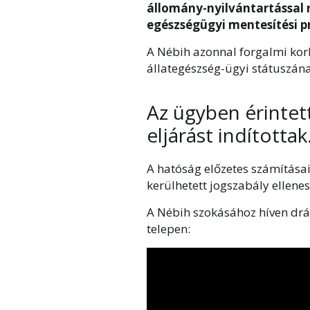
állomány-nyilvántartással n
egészségügyi mentesítési p
A Nébih azonnal forgalmi korlá
állategészség-ügyi státuszának 
Az ügyben érintet
eljárást indítottak
A hatóság előzetes számításai
kerülhetett jogszabály ellene
A Nébih szokásához híven drám
telepen: