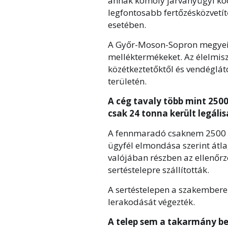
annak komoly járványügyi koc
legfontosabb fertőzésközvetít
esetében.
A Győr-Moson-Sopron megyei vá
melléktermékeket. Az élelmis
közétkeztetőktől és vendéglátó
területén.
A cég tavaly több mint 2500
csak 24 tonna került legáli
A fennmaradó csaknem 2500 t
ügyfél elmondása szerint átl
valójában részben az ellenőr
sertéstelepre szállították.
A sertéstelepen a szakembere
lerakodását végezték.
A telep sem a takarmány b