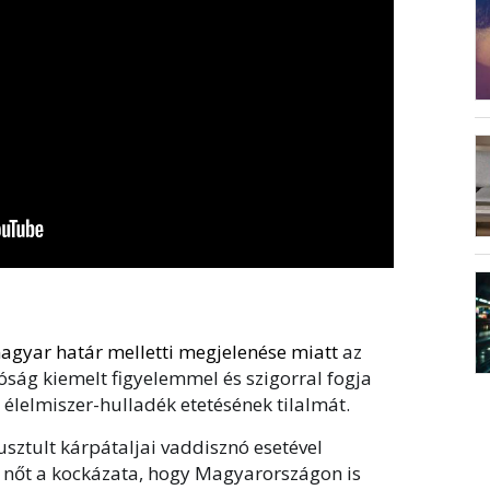
 magyar határ melletti megjelenése miatt
az
óság kiemelt figyelemmel és szigorral fogja
 élelmiszer-hulladék etetésének tilalmát.
usztult kárpátaljai vaddisznó esetével
 nőt a kockázata, hogy Magyarországon is