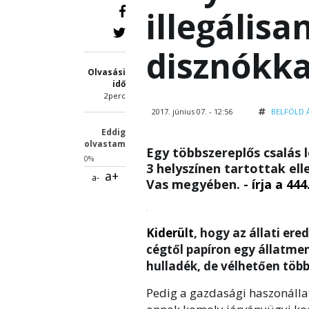
illegálisa
disznókka
Olvasási
idő
2perc
2017. június 07. - 12:56
BELFÖLD
Eddig
olvastam
Egy többszereplős csalás 
0%
3 helyszínen tartottak el
a+
a-
Vas megyében. -
írja a 444
Kiderült
, hogy az állati er
cégtől papíron egy állatme
hulladék, de vélhetően több 
Pedig a gazdasági haszonállat