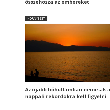
összehozza az embereket
KÖRNYEZET
Az újabb hőhullámban nemcsak 
nappali rekordokra kell figyelni