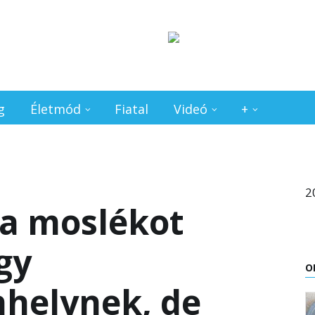
g
Életmód
Fiatal
Videó
+
2
a moslékot
gy
O
helynek, de