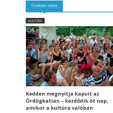
TOVÁBBI HÍREK
(AKTÍV FÜL)
KULTÚRA
Kedden megnyitja kapuit az
Ördögkatlan – kezdődik öt nap,
amikor a kultúra valóban