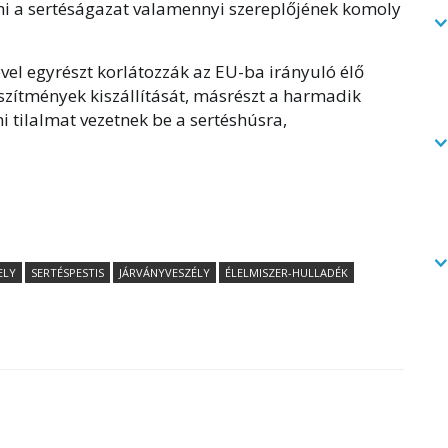
mi a sertéságazat valamennyi szereplőjének komoly
el egyrészt korlátozzák az EU-ba irányuló élő
észítmények kiszállítását, másrészt a harmadik
i tilalmat vezetnek be a sertéshúsra,
ELY
SERTÉSPESTIS
JÁRVÁNYVESZÉLY
ÉLELMISZER-HULLADÉK