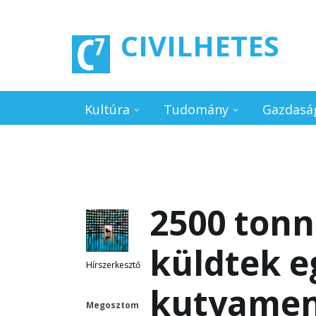
Ugrás a tartalomra
CIVILHETES
Kultúra
Tudomány
Gazdasá
2500 tonn
küldtek e
Hírszerkesztő
kutyamen
Megosztom