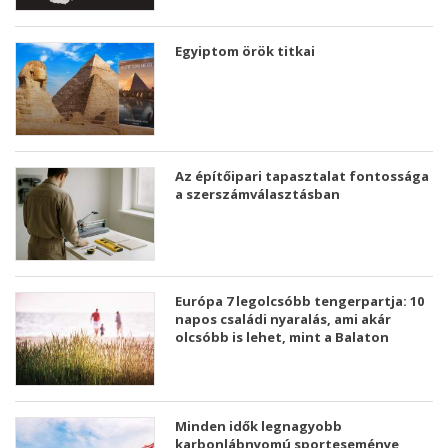
Egyiptom örök titkai
Az építőipari tapasztalat fontossága
a szerszámválasztásban
Európa 7 legolcsóbb tengerpartja: 10
napos családi nyaralás, ami akár
olcsóbb is lehet, mint a Balaton
Minden idők legnagyobb
karbonlábnyomú sporteseménye