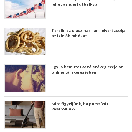
lehet az idei futball-vb
Taralli: az olasz nasi, ami elvarázsolja
az ízlelőbimbókat
Egy jó bemutatkozó szöveg ereje az
online társkeresésben
Mire figyeljünk, ha porszívót
vásárolunk?