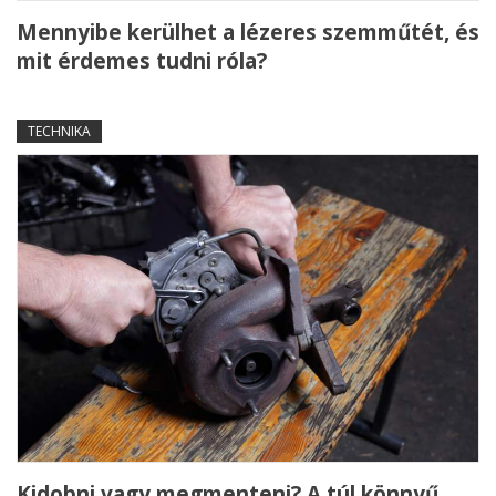
Mennyibe kerülhet a lézeres szemműtét, és
mit érdemes tudni róla?
TECHNIKA
Kidobni vagy megmenteni? A túl könnyű