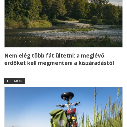
Nem elég több fát ültetni: a meglévő
erdőket kell megmenteni a kiszáradástól
ÉLETMÓD