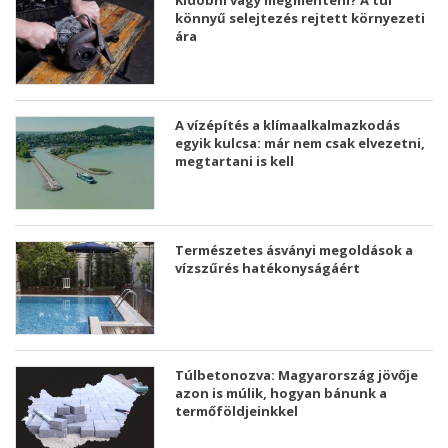
Kidobni vagy megmenteni? A túl
könnyű selejtezés rejtett környezeti
ára
A vízépítés a klímaalkalmazkodás
egyik kulcsa: már nem csak elvezetni,
megtartani is kell
Természetes ásványi megoldások a
vízszűrés hatékonyságáért
Túlbetonozva: Magyarország jövője
azon is múlik, hogyan bánunk a
termőföldjeinkkel