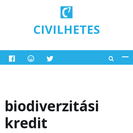
Ugrás a tartalomra
CIVILHETES
biodiverzitási
kredit