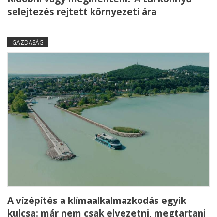
selejtezés rejtett környezeti ára
GAZDASÁG
A vízépítés a klímaalkalmazkodás egyik
kulcsa: már nem csak elvezetni, megtartani