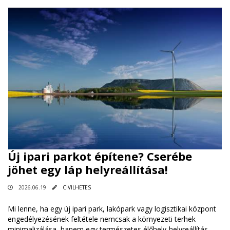
Új ipari parkot építene? Cserébe
jöhet egy láp helyreállítása!
2026.06.19
CIVILHETES
Mi lenne, ha egy új ipari park, lakópark vagy logisztikai központ
engedélyezésének feltétele nemcsak a környezeti terhek
minimalizálása, hanem egy természetes élőhely-helyreállítás