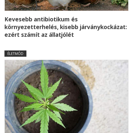
Kevesebb antibiotikum és
környezetterhelés, kisebb járványkockázat:
ezért számít az állatjólét
ÉLETMÓD