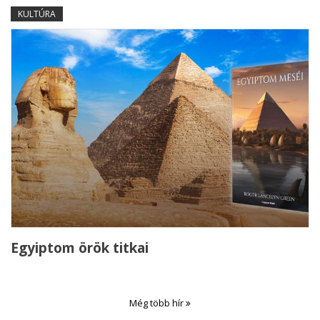
KULTÚRA
Egyiptom örök titkai
Még több hír