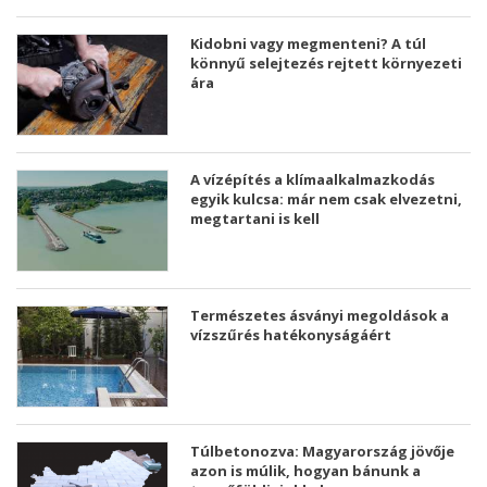
Kidobni vagy megmenteni? A túl
könnyű selejtezés rejtett környezeti
ára
A vízépítés a klímaalkalmazkodás
egyik kulcsa: már nem csak elvezetni,
megtartani is kell
Természetes ásványi megoldások a
vízszűrés hatékonyságáért
Túlbetonozva: Magyarország jövője
azon is múlik, hogyan bánunk a