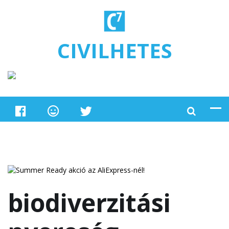
Ugrás a tartalomra
CIVILHETES
biodiverzitási