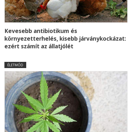
Kevesebb antibiotikum és
környezetterhelés, kisebb járványkockázat:
ezért számít az állatjólét
ÉLETMÓD