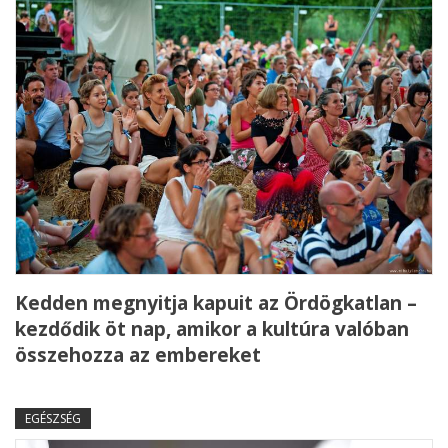
Kedden megnyitja kapuit az Ördögkatlan –
kezdődik öt nap, amikor a kultúra valóban
összehozza az embereket
EGÉSZSÉG