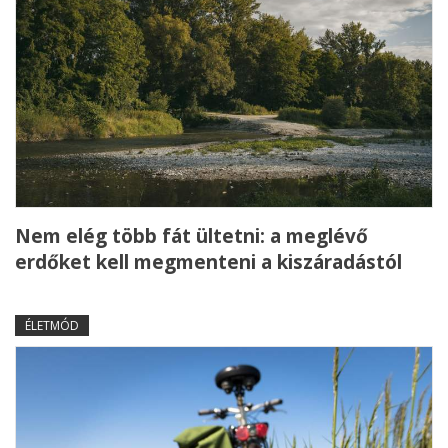
Nem elég több fát ültetni: a meglévő
erdőket kell megmenteni a kiszáradástól
ÉLETMÓD