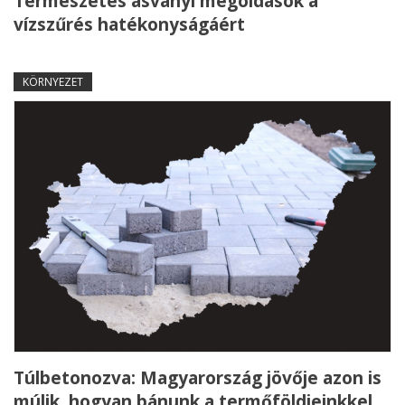
Természetes ásványi megoldások a
vízszűrés hatékonyságáért
KÖRNYEZET
Túlbetonozva: Magyarország jövője azon is
múlik, hogyan bánunk a termőföldjeinkkel