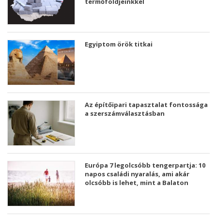
termőföldjeinkkel
Egyiptom örök titkai
Az építőipari tapasztalat fontossága
a szerszámválasztásban
Európa 7 legolcsóbb tengerpartja: 10
napos családi nyaralás, ami akár
olcsóbb is lehet, mint a Balaton