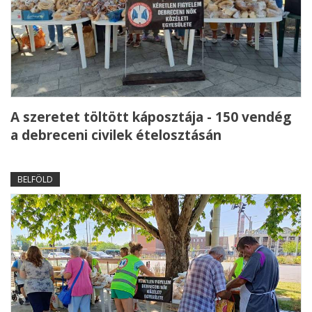
A szeretet töltött káposztája - 150 vendég
a debreceni civilek ételosztásán
BELFÖLD