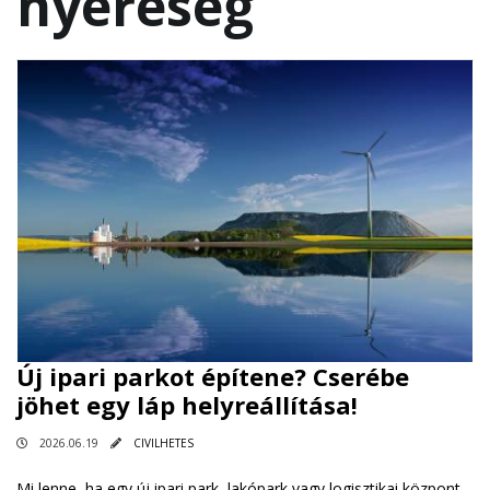
nyereség
Új ipari parkot építene? Cserébe
jöhet egy láp helyreállítása!
2026.06.19
CIVILHETES
Mi lenne, ha egy új ipari park, lakópark vagy logisztikai központ