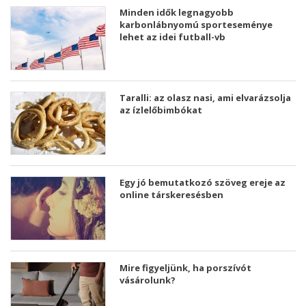
Minden idők legnagyobb
karbonlábnyomú sporteseménye
lehet az idei futball-vb
Taralli: az olasz nasi, ami elvarázsolja
az ízlelőbimbókat
Egy jó bemutatkozó szöveg ereje az
online társkeresésben
Mire figyeljünk, ha porszívót
vásárolunk?