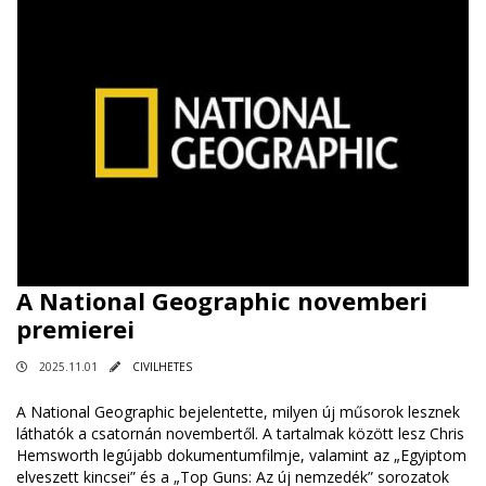
A National Geographic novemberi
premierei
2025.11.01
CIVILHETES
A National Geographic bejelentette, milyen új műsorok lesznek
láthatók a csatornán novembertől. A tartalmak között lesz Chris
Hemsworth legújabb dokumentumfilmje, valamint az „Egyiptom
elveszett kincsei” és a „Top Guns: Az új nemzedék” sorozatok