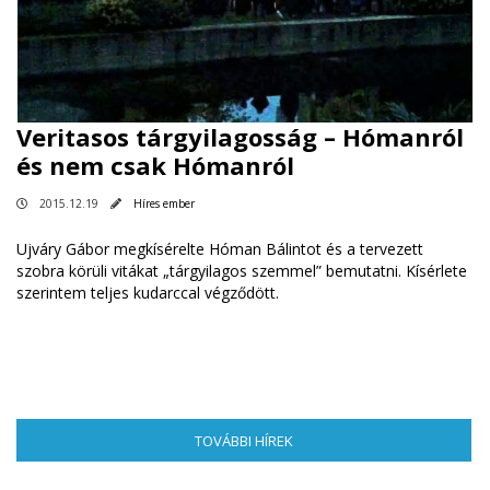
Veritasos tárgyilagosság – Hómanról
és nem csak Hómanról
2015.12.19
Híres ember
Ujváry Gábor megkísérelte Hóman Bálintot és a tervezett
szobra körüli vitákat „tárgyilagos szemmel” bemutatni. Kísérlete
szerintem teljes kudarccal végződött.
TOVÁBBI HÍREK
(AKTÍV FÜL)