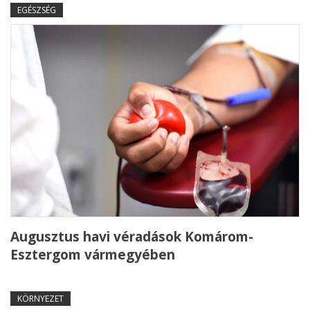
EGÉSZSÉG
Augusztus havi véradások Komárom-
Esztergom vármegyében
KÖRNYEZET