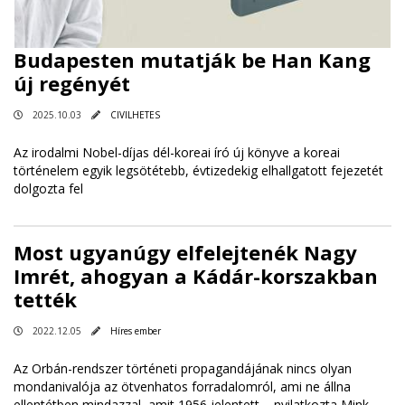
Budapesten mutatják be Han Kang
új regényét
2025.10.03
CIVILHETES
Az irodalmi Nobel-díjas dél-koreai író új könyve a koreai
történelem egyik legsötétebb, évtizedekig elhallgatott fejezetét
dolgozta fel
Most ugyanúgy elfelejtenék Nagy
Imrét, ahogyan a Kádár-korszakban
tették
2022.12.05
Híres ember
Az Orbán-rendszer történeti propagandájának nincs olyan
mondanivalója az ötvenhatos forradalomról, ami ne állna
ellentétben mindazzal, amit 1956 jelentett – nyilatkozta Mink