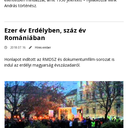
András történész.
Ezer év Erdélyben, száz év
Romániában
2018.07.16
Híres ember
Honlapot indított az RMDSZ és dokumentumfilm-sorozat is
indul az erdélyi magyarság évszázadairól.