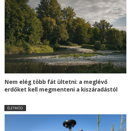
Nem elég több fát ültetni: a meglévő
erdőket kell megmenteni a kiszáradástól
ÉLETMÓD