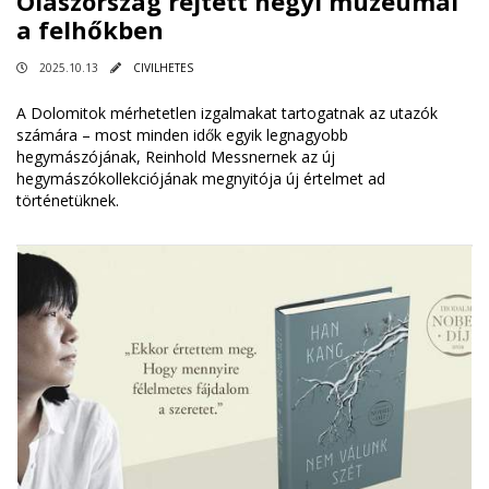
Olaszország rejtett hegyi múzeumai
a felhőkben
2025.10.13
CIVILHETES
A Dolomitok mérhetetlen izgalmakat tartogatnak az utazók
számára – most minden idők egyik legnagyobb
hegymászójának, Reinhold Messnernek az új
hegymászókollekciójának megnyitója új értelmet ad
történetüknek.