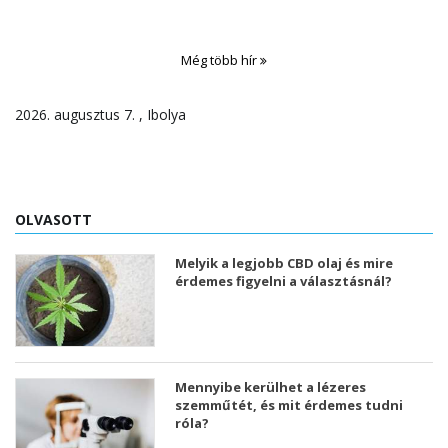
Még több hír
2026. augusztus 7. , Ibolya
OLVASOTT
Melyik a legjobb CBD olaj és mire
érdemes figyelni a választásnál?
Mennyibe kerülhet a lézeres
szemműtét, és mit érdemes tudni
róla?