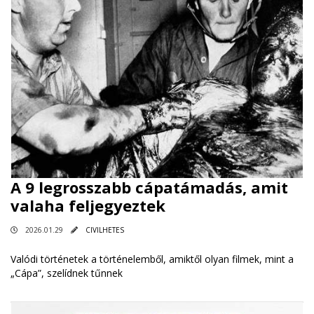
A 9 legrosszabb cápatámadás, amit
valaha feljegyeztek
2026.01.29
CIVILHETES
Valódi történetek a történelemből, amiktől olyan filmek, mint a
„Cápa”, szelídnek tűnnek