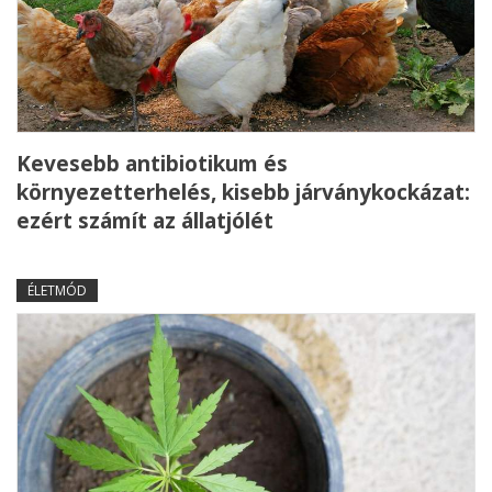
Kevesebb antibiotikum és
környezetterhelés, kisebb járványkockázat:
ezért számít az állatjólét
ÉLETMÓD