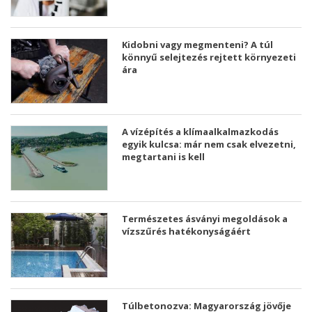
Kidobni vagy megmenteni? A túl
könnyű selejtezés rejtett környezeti
ára
A vízépítés a klímaalkalmazkodás
egyik kulcsa: már nem csak elvezetni,
megtartani is kell
Természetes ásványi megoldások a
vízszűrés hatékonyságáért
Túlbetonozva: Magyarország jövője