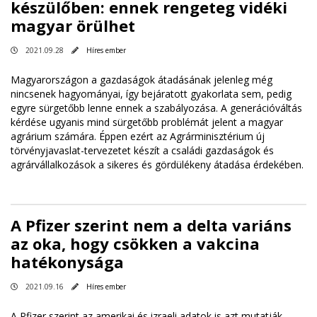
készülőben: ennek rengeteg vidéki
magyar örülhet
2021.09.28
Híres ember
Magyarországon a gazdaságok átadásának jelenleg még
nincsenek hagyományai, így bejáratott gyakorlata sem, pedig
egyre sürgetőbb lenne ennek a szabályozása. A generációváltás
kérdése ugyanis mind sürgetőbb problémát jelent a magyar
agrárium számára. Éppen ezért az Agrárminisztérium új
törvényjavaslat-tervezetet készít a családi gazdaságok és
agrárvállalkozások a sikeres és gördülékeny átadása érdekében.
A Pfizer szerint nem a delta variáns
az oka, hogy csökken a vakcina
hatékonysága
2021.09.16
Híres ember
A Pfizer szerint az amerikai és izraeli adatok is azt mutatják,