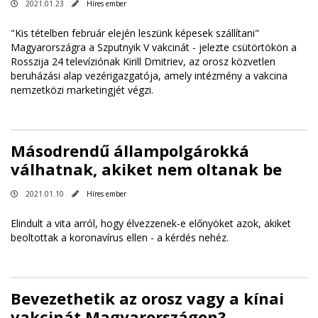
2021.01.23
Híres ember
"Kis tételben február elején leszünk képesek szállítani"
Magyarországra a Szputnyik V vakcinát - jelezte csütörtökön a
Rosszija 24 televíziónak Kirill Dmitriev, az orosz közvetlen
beruházási alap vezérigazgatója, amely intézmény a vakcina
nemzetközi marketingjét végzi.
Másodrendű állampolgárokká
válhatnak, akiket nem oltanak be
2021.01.10
Híres ember
Elindult a vita arról, hogy élvezzenek-e előnyöket azok, akiket
beoltottak a koronavírus ellen - a kérdés nehéz.
Bevezethetik az orosz vagy a kínai
vakcinát Magyarországon?