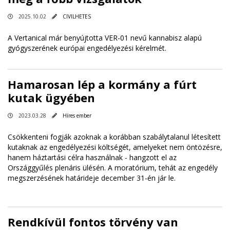
2025.10.02
CIVILHETES
A Vertanical már benyújtotta VER-01 nevű kannabisz alapú
gyógyszerének európai engedélyezési kérelmét.
Hamarosan lép a kormány a fúrt
kutak ügyében
2023.03.28
Híres ember
Csökkenteni fogják azoknak a korábban szabálytalanul létesített
kutaknak az engedélyezési költségét, amelyeket nem öntözésre,
hanem háztartási célra használnak - hangzott el az
Országgyűlés plenáris ülésén. A moratórium, tehát az engedély
megszerzésének határideje december 31-én jár le.
Rendkívül fontos törvény van