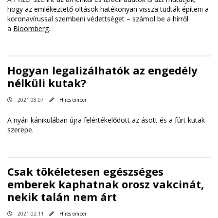
hogy az emlékeztető oltások hatékonyan vissza tudták építeni a
koronavírussal szembeni védettséget – számol be a hírről
a
Bloomberg
.
Hogyan legalizálhatók az engedély
nélküli kutak?
2021.08.07
Híres ember
A nyári kánikulában újra felértékelődött az ásott és a fúrt kutak
szerepe.
Csak tökéletesen egészséges
emberek kaphatnak orosz vakcinát,
nekik talán nem árt
2021.02.11
Híres ember