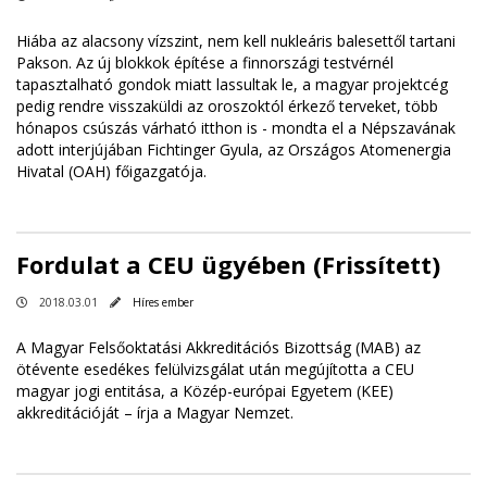
Hiába az alacsony vízszint, nem kell nukleáris balesettől tartani
Pakson. Az új blokkok építése a finnországi testvérnél
tapasztalható gondok miatt lassultak le, a magyar projektcég
pedig rendre visszaküldi az oroszoktól érkező terveket, több
hónapos csúszás várható itthon is - mondta el a Népszavának
adott interjújában Fichtinger Gyula, az Országos Atomenergia
Hivatal (OAH) főigazgatója.
Fordulat a CEU ügyében (Frissített)
2018.03.01
Híres ember
A Magyar Felsőoktatási Akkreditációs Bizottság (MAB) az
ötévente esedékes felülvizsgálat után megújította a CEU
magyar jogi entitása, a Közép-európai Egyetem (KEE)
akkreditációját – írja a Magyar Nemzet.