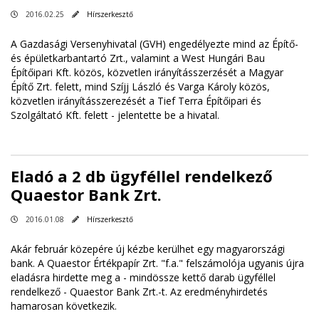
2016.02.25
Hírszerkesztő
A Gazdasági Versenyhivatal (GVH) engedélyezte mind az Építő-
és épületkarbantartó Zrt., valamint a West Hungári Bau
Építőipari Kft. közös, közvetlen irányításszerzését a Magyar
Építő Zrt. felett, mind Szíjj László és Varga Károly közös,
közvetlen irányításszerezését a Tief Terra Építőipari és
Szolgáltató Kft. felett - jelentette be a hivatal.
Eladó a 2 db ügyféllel rendelkező
Quaestor Bank Zrt.
2016.01.08
Hírszerkesztő
Akár február közepére új kézbe kerülhet egy magyarországi
bank. A Quaestor Értékpapír Zrt. "f.a." felszámolója ugyanis újra
eladásra hirdette meg a - mindössze kettő darab ügyféllel
rendelkező - Quaestor Bank Zrt.-t. Az eredményhirdetés
hamarosan következik.