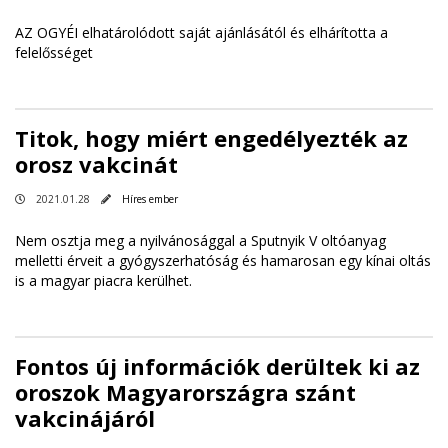
AZ OGYÉI elhatárolódott saját ajánlásától és elhárította a
felelősséget
Titok, hogy miért engedélyezték az
orosz vakcinát
2021.01.28
Híres ember
Nem osztja meg a nyilvánosággal a Sputnyik V oltóanyag
melletti érveit a gyógyszerhatóság és hamarosan egy kínai oltás
is a magyar piacra kerülhet.
Fontos új információk derültek ki az
oroszok Magyarországra szánt
vakcinájáról