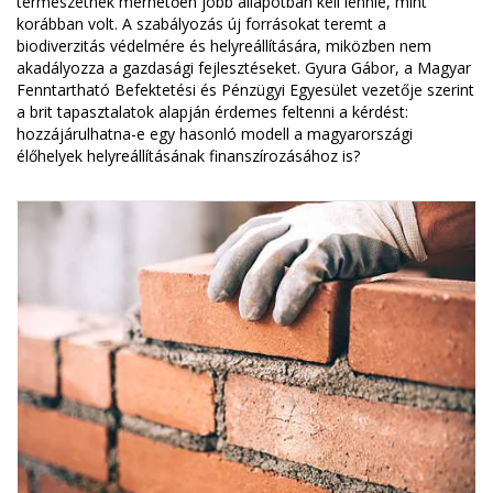
természetnek mérhetően jobb állapotban kell lennie, mint
korábban volt. A szabályozás új forrásokat teremt a
biodiverzitás védelmére és helyreállítására, miközben nem
akadályozza a gazdasági fejlesztéseket. Gyura Gábor, a Magyar
Fenntartható Befektetési és Pénzügyi Egyesület vezetője szerint
a brit tapasztalatok alapján érdemes feltenni a kérdést:
hozzájárulhatna-e egy hasonló modell a magyarországi
élőhelyek helyreállításának finanszírozásához is?