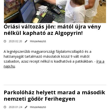
Óriási változás jön: mától újra vény
nélkül kapható az Algopyrin!
2020.02.20
Hírszerkesztő
A legnépszerűbb magyarországi fájdalomcsillapító és a
hatóanyagát tartalmazó másolatok közül 9 vált mától
szabadon, azaz recept nélkül is kiadhatóvá a patikákban. -
írja a
napi.hu
.
Parkolóház helyett marad a második
nemzeti gödör Ferihegyen
2020.01.24
Hírszerkesztő