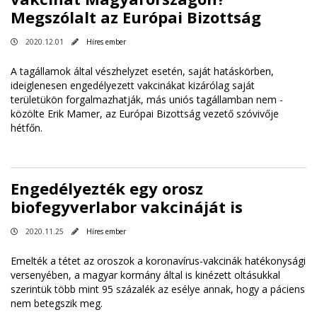
Megszólalt az Európai Bizottság
2020.12.01
Híres ember
A tagállamok által vészhelyzet esetén, saját hatáskörben,
ideiglenesen engedélyezett vakcinákat kizárólag saját
területükön forgalmazhatják, más uniós tagállamban nem -
közölte Erik Mamer, az Európai Bizottság vezető szóvivője
hétfőn.
Engedélyezték egy orosz
biofegyverlabor vakcináját is
2020.11.25
Híres ember
Emelték a tétet az oroszok a koronavírus-vakcinák hatékonysági
versenyében, a magyar kormány által is kinézett oltásukkal
szerintük több mint 95 százalék az esélye annak, hogy a páciens
nem betegszik meg.