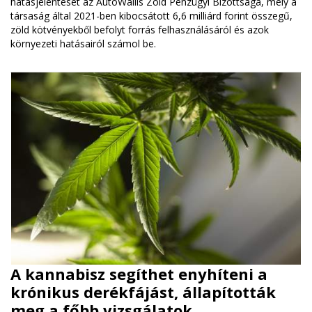
hatásjelentését az AutoWallis Zöld Pénzügyi Bizottsága, mely a
társaság által 2021-ben kibocsátott 6,6 milliárd forint összegű,
zöld kötvényekből befolyt forrás felhasználásáról és azok
környezeti hatásairól számol be.
A kannabisz segíthet enyhíteni a
krónikus derékfájást, állapították
meg a főbb vizsgálatok