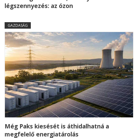
légszennyezés: az ózon
GAZDASÁG
Még Paks kiesését is áthidalhatná a
megfelelő energiatárolás