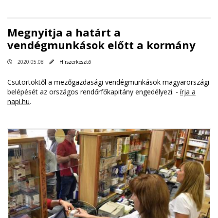
Megnyitja a határt a
vendégmunkások előtt a kormány
2020.05.08
Hírszerkesztő
Csütörtöktől a mezőgazdasági vendégmunkások magyarországi
belépését az országos rendőrfőkapitány engedélyezi. -
írja a
napi.hu
.