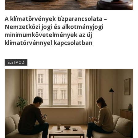
A klímatörvények tízparancsolata –
Nemzetközi jogi és alkotmányjogi
minimumkövetelmények az új
klímatörvénnyel kapcsolatban
ÉLETMÓD