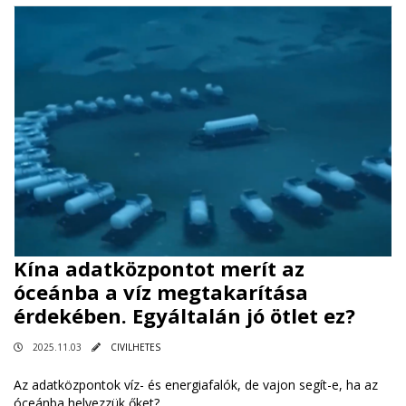
Kína adatközpontot merít az
óceánba a víz megtakarítása
érdekében. Egyáltalán jó ötlet ez?
2025.11.03
CIVILHETES
Az adatközpontok víz- és energiafalók, de vajon segít-e, ha az
óceánba helyezzük őket?