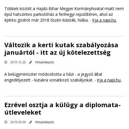
Többek között a Hajdú-Bihar Megyei Kormányhivatal miatt nem
épül hatszintes parkolóház a ferihegyi repülőtéren, ahol az
építési gödröt már 2018 őszén kiásták, hiába. -
írja a napi.hu
.
Változik a kerti kutak szabályozása
januártól - itt az új kötelezettség
2019.12.20
Hírszerkesztő
A belügyminiszter módosította a házi - a jegyző által
engedélyezett - kutakra vonatkozó szabályokat. -
írja a napi.hu
.
Ezrével osztja a külügy a diplomata-
útleveleket
2019.09.09
Hírszerkesztő