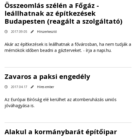
Összeomlás szélén a Főgáz -
leállhatnak az építkezések
Budapesten (reagált a szolgáltató)
2017.09.05
Hírszerkesztő
Akár az építkezések is leállhatnak a fővárosban, ha nem tudják a
mérnökök időben beadni a gázterveket. -
írja a napi.hu
.
Zavaros a paksi engedély
2017.04.17
Híres ember
Az Európai Bíróság elé kerülhet az atomberuházás uiniós
jóváhagyása is.
Alakul a kormánybarát építőipar