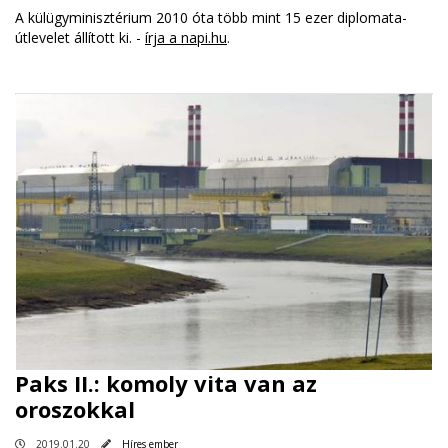
A külügyminisztérium 2010 óta több mint 15 ezer diplomata-
útlevelet állított ki. -
írja a napi.hu
.
Paks II.: komoly vita van az
oroszokkal
2019.01.20
Híres ember