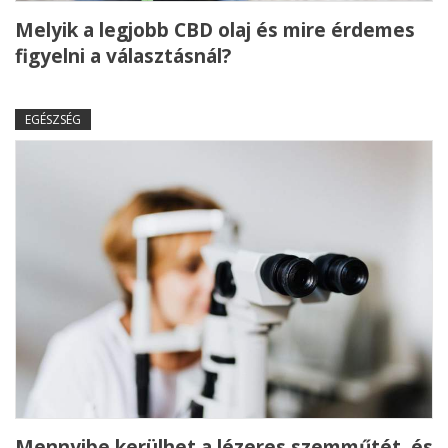
Melyik a legjobb CBD olaj és mire érdemes
figyelni a választásnál?
EGÉSZSÉG
Mennyibe kerülhet a lézeres szemműtét, és