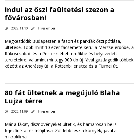
Indul az őszi faültetési szezon a
fővárosban!
2022.11.10
Híres ember
Megkezdődik Budapesten a fasori és parkfák őszi pótlása,
ültetése. Több mint 10 ezer facsemete kerül a Merzse-erdőbe, a
Rákoscsabai- és a Pesterzsébeti-erdőkbe és helyi védett
területekre, valamint mintegy 900 db új fával gazdagodik többek
között az Andrássy út, a Rottenbiller utca és a Fiumei út.
80 fát ültetnek a megújuló Blaha
Lujza térre
2022.11.09
Híres ember
Már a fákat, dísznövényeket ültetik, és hamarosan be is
fejeződik a tér felújítása. Zöldebb lesz a környék, javul a
mikroklíma.