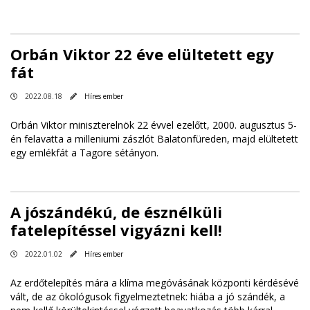
Orbán Viktor 22 éve elültetett egy
fát
2022.08.18
Híres ember
Orbán Viktor miniszterelnök 22 évvel ezelőtt, 2000. augusztus 5-
én felavatta a milleniumi zászlót Balatonfüreden, majd elültetett
egy emlékfát a Tagore sétányon.
A jószándékú, de észnélküli
fatelepítéssel vigyázni kell!
2022.01.02
Híres ember
Az erdőtelepítés mára a klíma megóvásának központi kérdésévé
vált, de az ökológusok figyelmeztetnek: hiába a jó szándék, a