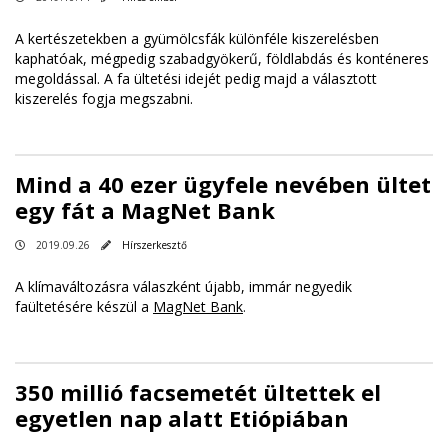
A kertészetekben a gyümölcsfák különféle kiszerelésben
kaphatóak, mégpedig szabadgyökerű, földlabdás és konténeres
megoldással. A fa ültetési idejét pedig majd a választott
kiszerelés fogja megszabni.
Mind a 40 ezer ügyfele nevében ültet
egy fát a MagNet Bank
2019.09.26
Hírszerkesztő
A klímaváltozásra válaszként újabb, immár negyedik
faültetésére készül a
MagNet Bank
.
350 millió facsemetét ültettek el
egyetlen nap alatt Etiópiában