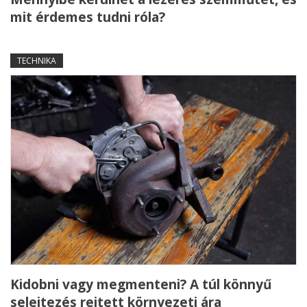
mit érdemes tudni róla?
TECHNIKA
Kidobni vagy megmenteni? A túl könnyű
selejtezés rejtett környezeti ára