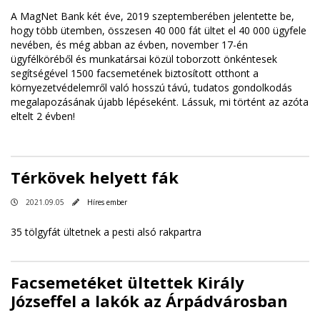
A MagNet Bank két éve, 2019 szeptemberében jelentette be,
hogy több ütemben, összesen 40 000 fát ültet el 40 000 ügyfele
nevében, és még abban az évben, november 17-én
ügyfélköréből és munkatársai közül toborzott önkéntesek
segítségével 1500 facsemetének biztosított otthont a
környezetvédelemről való hosszú távú, tudatos gondolkodás
megalapozásának újabb lépéseként. Lássuk, mi történt az azóta
eltelt 2 évben!
Térkövek helyett fák
2021.09.05
Híres ember
35 tölgyfát ültetnek a pesti alsó rakpartra
Facsemetéket ültettek Király
Józseffel a lakók az Árpádvárosban