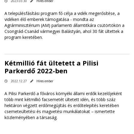
2023.03.30
Híres ember
A településfásítási program fő célja a vidék megerősítése, a
vidéken élő emberek támogatása - mondta az
Agrárminisztérium (AM) parlamenti államtitkára csütörtökön a
Csongrád-Csanád vármegyei Balástyán, ahol 30 fát ültettek a
program keretében.
Kétmillió fát ültetett a Pilisi
Parkerdő 2022-ben
2022.12.27
Híres ember
A Pilisi Parkerdő a főváros környéki állami erdők kezelőjeként
több mint kétmillió facsemetét ültetett idén, és több száz
hektáron végzett erdőmegújítás és erdőtelepítés keretében
csemeteültetési és magvetési munkálatokat – ismertette
közleményében a társaság.