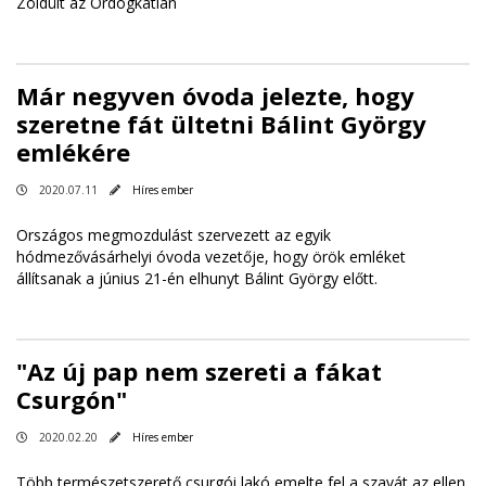
Zöldült az Ördögkatlan
Már negyven óvoda jelezte, hogy
szeretne fát ültetni Bálint György
emlékére
2020.07.11
Híres ember
Országos megmozdulást szervezett az egyik
hódmezővásárhelyi óvoda vezetője, hogy örök emléket
állítsanak a június 21-én elhunyt Bálint György előtt.
"Az új pap nem szereti a fákat
Csurgón"
2020.02.20
Híres ember
Több természetszerető csurgói lakó emelte fel a szavát az ellen,