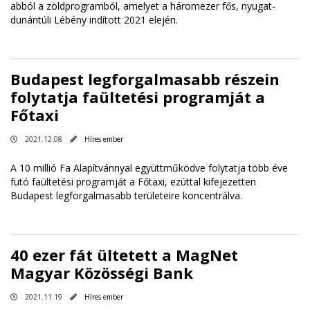
abból a zöldprogramból, amelyet a háromezer fős, nyugat-
dunántúli Lébény indított 2021 elején.
Budapest legforgalmasabb részein
folytatja faültetési programját a
Főtaxi
2021.12.08
Híres ember
A 10 millió Fa Alapítvánnyal együttműködve folytatja több éve
futó faültetési programját a Főtaxi, ezúttal kifejezetten
Budapest legforgalmasabb területeire koncentrálva.
40 ezer fát ültetett a MagNet
Magyar Közösségi Bank
2021.11.19
Híres ember