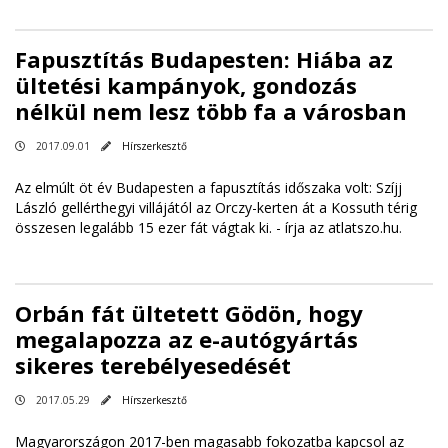
Fapusztítás Budapesten: Hiába az
ültetési kampányok, gondozás
nélkül nem lesz több fa a városban
2017.09.01
Hírszerkesztő
Az elmúlt öt év Budapesten a fapusztítás időszaka volt: Szíjj
László gellérthegyi villájától az Orczy-kerten át a Kossuth térig
összesen legalább 15 ezer fát vágtak ki. -
írja az atlatszo.hu
.
Orbán fát ültetett Gödön, hogy
megalapozza az e-autógyártás
sikeres terebélyesedését
2017.05.29
Hírszerkesztő
Magyarországon 2017-ben magasabb fokozatba kapcsol az