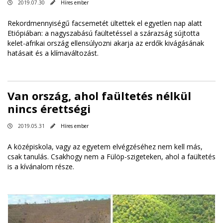
2019.07.30
Híres ember
Rekordmennyiségű facsemetét ültettek el egyetlen nap alatt
Etiópiában: a nagyszabású faültetéssel a szárazság sújtotta
kelet-afrikai ország ellensúlyozni akarja az erdők kivágásának
hatásait és a klímaváltozást.
Van ország, ahol faültetés nélkül
nincs érettségi
2019.05.31
Híres ember
A középiskola, vagy az egyetem elvégzéséhez nem kell más,
csak tanulás. Csakhogy nem a Fülöp-szigeteken, ahol a faültetés
is a kívánalom része.