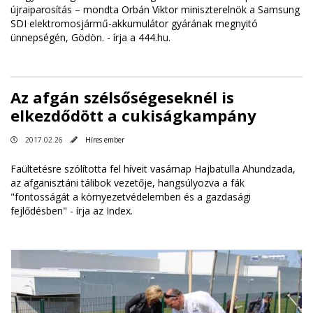
újraiparosítás – mondta Orbán Viktor miniszterelnök a Samsung
SDI elektromosjármű-akkumulátor gyárának megnyitó
ünnepségén, Gödön. -
írja a 444.hu
.
Az afgán szélsőségeseknél is
elkezdődött a cukiságkampány
2017.02.26
Híres ember
Faültetésre szólította fel híveit vasárnap Hajbatulla Ahundzada,
az afganisztáni tálibok vezetője, hangsúlyozva a fák
"fontosságát a környezetvédelemben és a gazdasági
fejlődésben" -
írja az Index
.