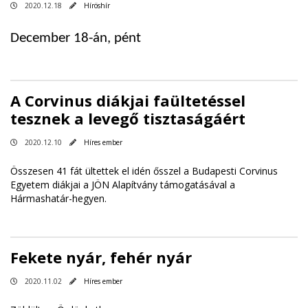
2020.12.18
Híröshír
December 18-án, pént
A Corvinus diákjai faültetéssel
tesznek a levegő tisztaságáért
2020.12.10
Híres ember
Összesen 41 fát ültettek el idén ősszel a Budapesti Corvinus
Egyetem diákjai a JÖN Alapítvány támogatásával a
Hármashatár-hegyen.
Fekete nyár, fehér nyár
2020.11.02
Híres ember