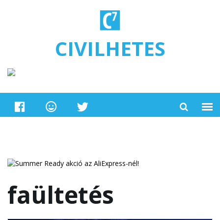
Ugrás a tartalomra
CIVILHETES
faültetés