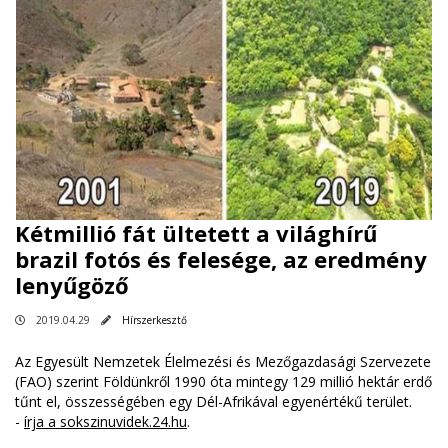
Kétmillió fát ültetett a világhírű
brazil fotós és felesége, az eredmény
lenyűgöző
2019.04.29
Hírszerkesztő
Az Egyesült Nemzetek Élelmezési és Mezőgazdasági Szervezete
(FAO) szerint Földünkről 1990 óta mintegy 129 millió hektár erdő
tűnt el, összességében egy Dél-Afrikával egyenértékű terület.
-
írja a sokszinuvidek.24.hu
.