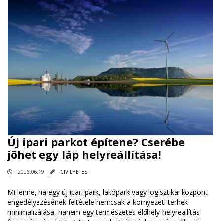
Új ipari parkot építene? Cserébe
jöhet egy láp helyreállítása!
2026.06.19
CIVILHETES
Mi lenne, ha egy új ipari park, lakópark vagy logisztikai központ
engedélyezésének feltétele nemcsak a környezeti terhek
minimalizálása, hanem egy természetes élőhely-helyreállítás