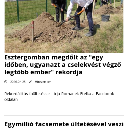
Esztergomban megdőlt az "egy
időben, ugyanazt a cselekvést végző
legtöbb ember" rekordja
2016.04.25
Híres ember
Rekordállítás faültetéssel -
írja Romanek Etelka a Facebook
oldalán
.
Egymillió facsemete ültetésével veszi