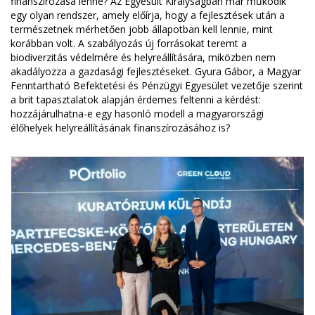
finanszírozása lenne? Az Egyesült Királyságban már működik
egy olyan rendszer, amely előírja, hogy a fejlesztések után a
természetnek mérhetően jobb állapotban kell lennie, mint
korábban volt. A szabályozás új forrásokat teremt a
biodiverzitás védelmére és helyreállítására, miközben nem
akadályozza a gazdasági fejlesztéseket. Gyura Gábor, a Magyar
Fenntartható Befektetési és Pénzügyi Egyesület vezetője szerint
a brit tapasztalatok alapján érdemes feltenni a kérdést:
hozzájárulhatna-e egy hasonló modell a magyarországi
élőhelyek helyreállításának finanszírozásához is?