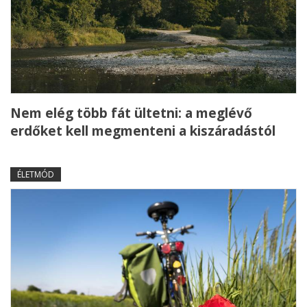
Nem elég több fát ültetni: a meglévő
erdőket kell megmenteni a kiszáradástól
ÉLETMÓD