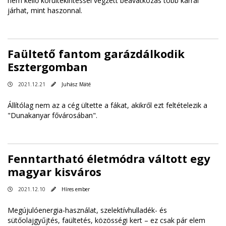
nem kellő körültekintéssel végzett beavatkozás több kárral
járhat, mint haszonnal.
Faültető fantom garázdálkodik
Esztergomban
2021.12.21
Juhász Máté
Állítólag nem az a cég ültette a fákat, akikről ezt feltételezik a
"Dunakanyar fővárosában".
Fenntartható életmódra váltott egy
magyar kisváros
2021.12.10
Híres ember
Megújulóenergia-használat, szelektívhulladék- és
sütőolajgyűjtés, faültetés, közösségi kert – ez csak pár elem