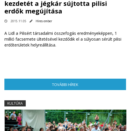
kezdetét a jégkár sújtotta pilisi
erdők megújítása
2015.11.05
Híres ember
A Lidl a Pilisért társadalmi összefogás eredményeképpen, 1
millió facsemete ültetésével kezdődik el a súlyosan sérült pilisi
erdőterületek helyreállítása.
TOVÁBBI HÍREK
(AKTÍV FÜL)
KULTÚRA