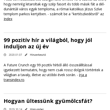
hogy nemrég letaroltak egy szép fasort és több másik fát a dél-
dunántúli város egyik temploma, a római katolikus Jézus Szíve
templom parkos kertjében. - számolt be a "kertészkedésről" az
Index
99 pozitív hír a világból, hogy jól
induljon az új év
2020.01.07
Hírszerkesztő
A Future Crunch egy 99 pozitív hírből álló összeállítással
igyekezett bemutatni, hogy nem csak rossz dolgok történtek a
világban a tavaly, illetve az utóbbi évek során. -
írja a
transindex.ro
.
Hogyan ültessünk gyümölcsfát?
2019.10.14
Híres ember