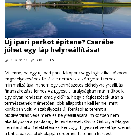
Új ipari parkot építene? Cserébe
jöhet egy láp helyreállítása!
2026.06.19
CIVILHETES
Mi lenne, ha egy új ipari park, lakópark vagy logisztikai központ
engedélyezésének feltétele nemcsak a környezeti terhek
minimalizálása, hanem egy természetes élőhely-helyreállítás
finanszírozása lenne? Az Egyesült Királyságban már működik
egy olyan rendszer, amely előírja, hogy a fejlesztések után a
természetnek mérhetően jobb állapotban kell lennie, mint
korábban volt. A szabályozás új forrásokat teremt a
biodiverzitás védelmére és helyreállítására, miközben nem
akadályozza a gazdasági fejlesztéseket. Gyura Gábor, a Magyar
Fenntartható Befektetési és Pénzügyi Egyesület vezetője szerint
a brit tapasztalatok alapján érdemes feltenni a kérdést: