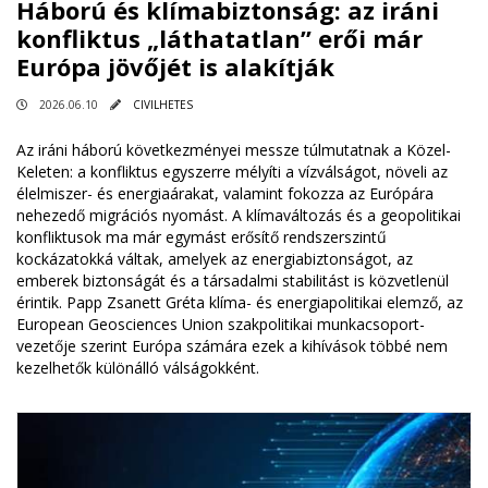
Háború és klímabiztonság: az iráni
konfliktus „láthatatlan” erői már
Európa jövőjét is alakítják
2026.06.10
CIVILHETES
Az iráni háború következményei messze túlmutatnak a Közel-
Keleten: a konfliktus egyszerre mélyíti a vízválságot, növeli az
élelmiszer- és energiaárakat, valamint fokozza az Európára
nehezedő migrációs nyomást. A klímaváltozás és a geopolitikai
konfliktusok ma már egymást erősítő rendszerszintű
kockázatokká váltak, amelyek az energiabiztonságot, az
emberek biztonságát és a társadalmi stabilitást is közvetlenül
érintik. Papp Zsanett Gréta klíma- és energiapolitikai elemző, az
European Geosciences Union szakpolitikai munkacsoport-
vezetője szerint Európa számára ezek a kihívások többé nem
kezelhetők különálló válságokként.