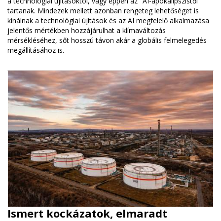
a technológiai újításoktól, vagy éppen az "AI-apokalipszistől"
tartanak. Mindezek mellett azonban rengeteg lehetőséget is
kínálnak a technológiai újítások és az AI megfelelő alkalmazása
jelentős mértékben hozzájárulhat a klímaváltozás
mérsékléséhez, sőt hosszú távon akár a globális felmelegedés
megállításához is.
Ismert kockázatok, elmaradt