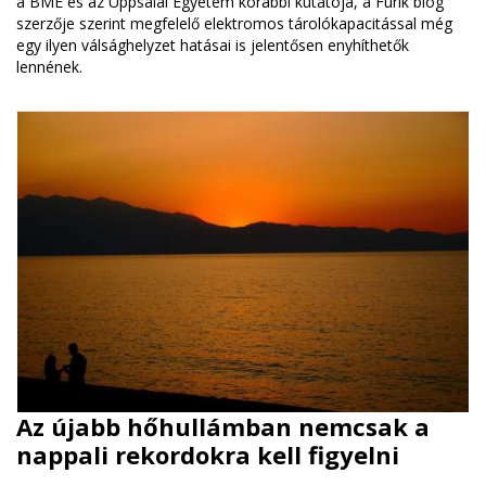
a BME és az Uppsalai Egyetem korábbi kutatója, a Furik blog
szerzője szerint megfelelő elektromos tárolókapacitással még
egy ilyen válsághelyzet hatásai is jelentősen enyhíthetők
lennének.
Az újabb hőhullámban nemcsak a
nappali rekordokra kell figyelni