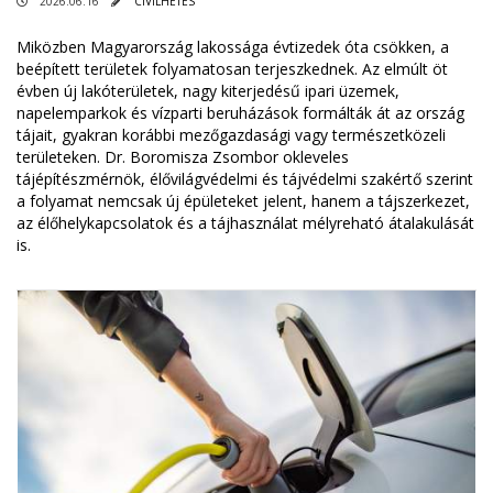
2026.06.16
CIVILHETES
Miközben Magyarország lakossága évtizedek óta csökken, a
beépített területek folyamatosan terjeszkednek. Az elmúlt öt
évben új lakóterületek, nagy kiterjedésű ipari üzemek,
napelemparkok és vízparti beruházások formálták át az ország
tájait, gyakran korábbi mezőgazdasági vagy természetközeli
területeken. Dr. Boromisza Zsombor okleveles
tájépítészmérnök, élővilágvédelmi és tájvédelmi szakértő szerint
a folyamat nemcsak új épületeket jelent, hanem a tájszerkezet,
az élőhelykapcsolatok és a tájhasználat mélyreható átalakulását
is.