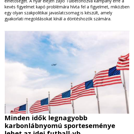
élhetőségét. A nyár elején zajló Túlbetonozva kampány erre a
kevés figyelmet kapó problémára hívta fel a figyelmet, miközben
egy olyan szakpolitikai javaslatcsomag is készült, amely
gyakorlati megoldásokat kínál a döntéshozók számára.
Minden idők legnagyobb
karbonlábnyomú sporteseménye
lehet az idei futball-vb