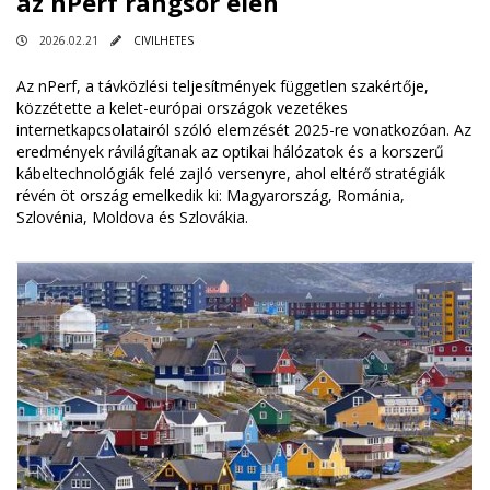
az nPerf rangsor élén
2026.02.21
CIVILHETES
Az nPerf, a távközlési teljesítmények független szakértője,
közzétette a kelet-európai országok vezetékes
internetkapcsolatairól szóló elemzését 2025-re vonatkozóan. Az
eredmények rávilágítanak az optikai hálózatok és a korszerű
kábeltechnológiák felé zajló versenyre, ahol eltérő stratégiák
révén öt ország emelkedik ki: Magyarország, Románia,
Szlovénia, Moldova és Szlovákia.