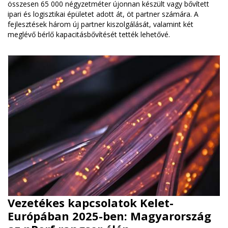
összesen 65 000 négyzetméter újonnan készült vagy bővített
ipari és logisztikai épületet adott át, öt partner számára. A
fejlesztések három új partner kiszolgálását, valamint két
meglévő bérlő kapacitásbővítését tették lehetővé.
Vezetékes kapcsolatok Kelet-
Európában 2025-ben: Magyarország