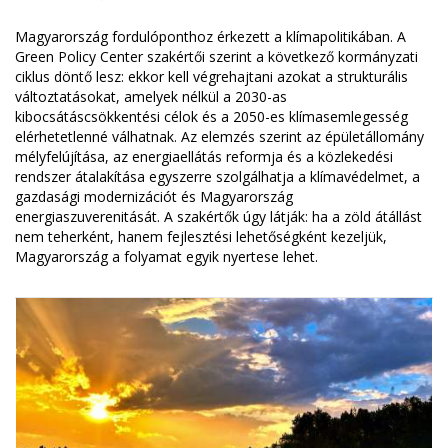
Magyarország fordulóponthoz érkezett a klímapolitikában. A
Green Policy Center szakértői szerint a következő kormányzati
ciklus döntő lesz: ekkor kell végrehajtani azokat a strukturális
változtatásokat, amelyek nélkül a 2030-as
kibocsátáscsökkentési célok és a 2050-es klímasemlegesség
elérhetetlenné válhatnak. Az elemzés szerint az épületállomány
mélyfelújítása, az energiaellátás reformja és a közlekedési
rendszer átalakítása egyszerre szolgálhatja a klímavédelmet, a
gazdasági modernizációt és Magyarország
energiaszuverenitását. A szakértők úgy látják: ha a zöld átállást
nem teherként, hanem fejlesztési lehetőségként kezeljük,
Magyarország a folyamat egyik nyertese lehet.