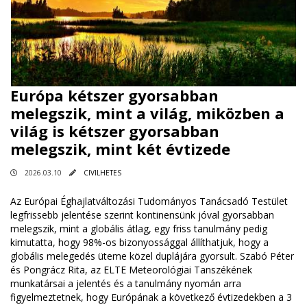
Európa kétszer gyorsabban
melegszik, mint a világ, miközben a
világ is kétszer gyorsabban
melegszik, mint két évtizede
2026.03.10
CIVILHETES
Az Európai Éghajlatváltozási Tudományos Tanácsadó Testület
legfrissebb jelentése szerint kontinensünk jóval gyorsabban
melegszik, mint a globális átlag, egy friss tanulmány pedig
kimutatta, hogy 98%-os bizonyossággal állíthatjuk, hogy a
globális melegedés üteme közel duplájára gyorsult. Szabó Péter
és Pongrácz Rita, az ELTE Meteorológiai Tanszékének
munkatársai a jelentés és a tanulmány nyomán arra
figyelmeztetnek, hogy Európának a következő évtizedekben a 3