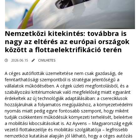
Nemzetközi kitekintés: továbbra is
nagy az eltérés az európai országok
között a flottaelektrifikáció terén
2026.06.15
CIVILHETES
A céges autóflották üzemeltetése nem csak gazdasági, de
fenntarthatósági szempontból is stratégiai jelentőségű a
vállalatok működésében. A cégek üzleti megfontolásból, és a
szabályozási kritériumoknak való megfelelőség miatt egyaránt
érdekeltek az új technológiák adaptálásában: a csereciklusok
hozzájárulnak a folyamatos megújuláshoz, a környezetvédelmi
nyomás miatt pedig egyre fontosabb szempont, hogy miként
tudják csökkenteni működésük környezeti terhelését, beleértve
a mobilitási kibocsátásokat is. Az Ayvens – Magyarország egyik
vezető flottakezelője és mobilitási szolgáltatója – legfrissebb
nemzetközi kutatásai alapján jól látható, hogy a céges autózás