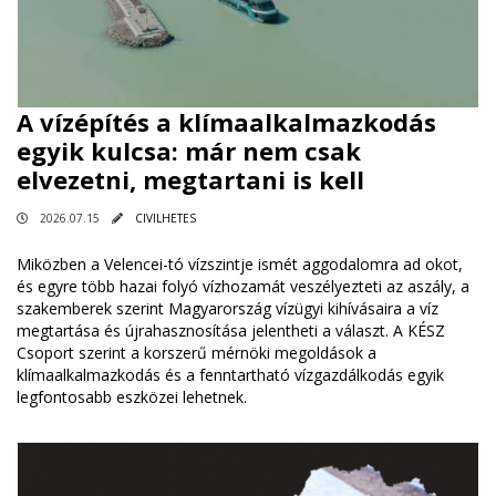
A vízépítés a klímaalkalmazkodás
egyik kulcsa: már nem csak
elvezetni, megtartani is kell
2026.07.15
CIVILHETES
Miközben a Velencei-tó vízszintje ismét aggodalomra ad okot,
és egyre több hazai folyó vízhozamát veszélyezteti az aszály, a
szakemberek szerint Magyarország vízügyi kihívásaira a víz
megtartása és újrahasznosítása jelentheti a választ. A KÉSZ
Csoport szerint a korszerű mérnöki megoldások a
klímaalkalmazkodás és a fenntartható vízgazdálkodás egyik
legfontosabb eszközei lehetnek.