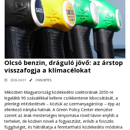
Olcsó benzin, dráguló jövő: az árstop
visszafogja a klímacélokat
2026.04.01
CIVILHETES
Miközben Magyarország közlekedési szektorának 2050-re
legalább 90 százalékkal kellene csökkentenie kibocsátását, a
jelenlegi intézkedések – köztük az üzemanyagárstop – épp az
ellenkező irányba hatnak. A Green Policy Center elemzése
szerint az árak mesterséges lenyomása rövid távon enyhíti a
terheket, de közben növeli a fogyasztást, erősíti a fosszilis
függőséget, és hátráltatja a fenntartható közlekedési módokra