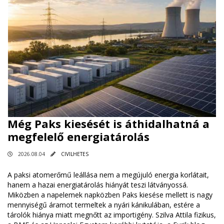
Még Paks kiesését is áthidalhatná a
megfelelő energiatárolás
2026.08.04
CIVILHETES
A paksi atomerőmű leállása nem a megújuló energia korlátait,
hanem a hazai energiatárolás hiányát teszi látványossá.
Miközben a napelemek napközben Paks kiesése mellett is nagy
mennyiségű áramot termeltek a nyári kánikulában, estére a
tárolók hiánya miatt megnőtt az importigény. Szilva Attila fizikus,