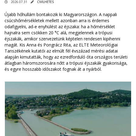
2026.07.31
CIVILHETES
Újabb hőhullám bontakozik ki Magyarországon. A nappali
csúcshőmérsékletek mellett azonban arra is érdemes
odafigyelni, ad-e enyhülést az éjszaka: ha a hőmérséklet
hajnalra sem csökken 20 °C alá, megjelennek a trópusi
éjszakák, amikor szervezetünk képtelen rendesen kipihenni
magát. Kis Anna és Pongrácz Rita, az ELTE Meteorológiai
Tanszékének kutatói az elmúlt fél évszázad mérési adatai
alapján kimutatták, hogy az ezredforduló óta országos területi
átlagban háromszorosára nőtt a trópusi éjszakák gyakorisága,
és egyre hosszabb időszakot fognak át a nyárból.