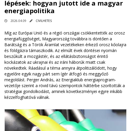
lépések: hogyan jutott ide a magyar
energiapolitika
2026.04.09
CIVILHETES
Míg az Európai Unió és a régió országai csökkentették az orosz
energiafüggőséget, Magyarország továbbra is döntően a
Barátság és a Török Áramlat vezetékeken érkező orosz kőolajra
és földgázra támaszkodik. Az elmúlt évek döntései nyomán
beszűkült a mozgástér, és az ellátásbiztonságot érintő
kockázatok az ukrajnai és az iráni háborúk miatt csak
növekedtek. Ráadásul a téma annyira átpolitizálódott, hogy
egyelőre egyik nagy párt sem ígér átfogó és meggyőző
megoldást. Perger András, az Energiaklub energiaprogram-
vezetője szerint a rövid távú szempontok háttérbe szorították a
stratégiai gondolkodást, aminek következményei egyre inkább
kézzelfoghatóvá válnak.