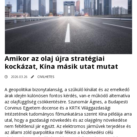
Amikor az olaj újra stratégiai
kockázat, Kína másik utat mutat
2026.03.26
CIVILHETES
A geopolitikai bizonytalanság, a szűkülő kínálat és az emelkedő
árak idején különösen fontos kérdés, van-e működő alternatíva
az olajfüggőség csökkentésére. Szunomár Ágnes, a Budapesti
Corvinus Egyetem docense és a KRTK Világgazdasági
Intézetének tudományos főmunkatársa szerint Kína példája arra
utal, hogy a gazdasági növekedés és az olajigény növekedése
nem feltétlenül jár együtt. Az elektromos járművek terjedése és
az állami zöld iparpolitika már fékezi a közlekedési célú