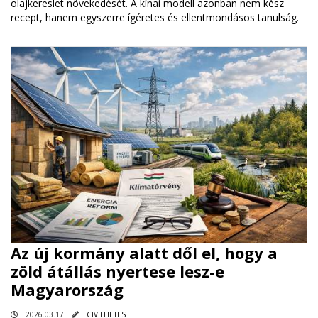
olajkereslet növekedését. A kínai modell azonban nem kész
recept, hanem egyszerre ígéretes és ellentmondásos tanulság.
Az új kormány alatt dől el, hogy a
zöld átállás nyertese lesz-e
Magyarország
2026.03.17
CIVILHETES