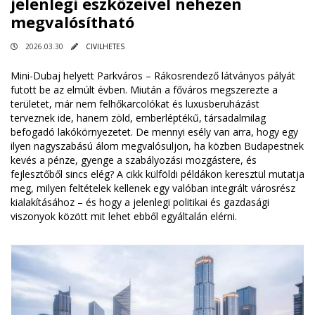
jelenlegi eszközeivel nehezen
megvalósítható
2026.03.30
CIVILHETES
Mini-Dubaj helyett Parkváros – Rákosrendező látványos pályát
futott be az elmúlt évben. Miután a főváros megszerezte a
területet, már nem felhőkarcolókat és luxusberuházást
terveznek ide, hanem zöld, emberléptékű, társadalmilag
befogadó lakókörnyezetet. De mennyi esély van arra, hogy egy
ilyen nagyszabású álom megvalósuljon, ha közben Budapestnek
kevés a pénze, gyenge a szabályozási mozgástere, és
fejlesztőből sincs elég? A cikk külföldi példákon keresztül mutatja
meg, milyen feltételek kellenek egy valóban integrált városrész
kialakításához – és hogy a jelenlegi politikai és gazdasági
viszonyok között mit lehet ebből egyáltalán elérni.