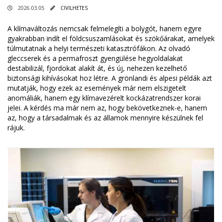
2026.03.05
CIVILHETES
A klímaváltozás nemcsak felmelegíti a bolygót, hanem egyre
gyakrabban indít el földcsuszamlásokat és szökőárakat, amelyek
túlmutatnak a helyi természeti katasztrófákon. Az olvadó
gleccserek és a permafroszt gyengülése hegyoldalakat
destabilizál, fjordokat alakít át, és új, nehezen kezelhető
biztonsági kihívásokat hoz létre. A grönlandi és alpesi példák azt
mutatják, hogy ezek az események már nem elszigetelt
anomáliák, hanem egy klímavezérelt kockázatrendszer korai
jelei. A kérdés ma már nem az, hogy bekövetkeznek-e, hanem
az, hogy a társadalmak és az államok mennyire készülnek fel
rájuk.