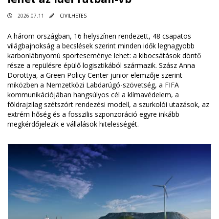
2026.07.11
CIVILHETES
A három országban, 16 helyszínen rendezett, 48 csapatos
világbajnokság a becslések szerint minden idők legnagyobb
karbonlábnyomú sporteseménye lehet: a kibocsátások döntő
része a repülésre épülő logisztikából származik. Szász Anna
Dorottya, a Green Policy Center junior elemzője szerint
miközben a Nemzetközi Labdarúgó-szövetség, a FIFA
kommunikációjában hangsúlyos cél a klímavédelem, a
földrajzilag szétszórt rendezési modell, a szurkolói utazások, az
extrém hőség és a fosszilis szponzoráció egyre inkább
megkérdőjelezik e vállalások hitelességét.