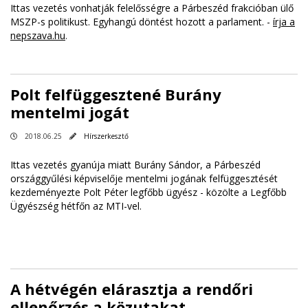
Ittas vezetés vonhatják felelősségre a Párbeszéd frakcióban ülő
MSZP-s politikust. Egyhangú döntést hozott a parlament. -
írja a
nepszava.hu
.
Polt felfüggesztené Burány
mentelmi jogát
2018.06.25
Hírszerkesztő
Ittas vezetés gyanúja miatt Burány Sándor, a Párbeszéd
országgyűlési képviselője mentelmi jogának felfüggesztését
kezdeményezte Polt Péter legfőbb ügyész - közölte a Legfőbb
Ügyészség hétfőn az MTI-vel.
A hétvégén elárasztja a rendőri
ellenőrzés a közutakat