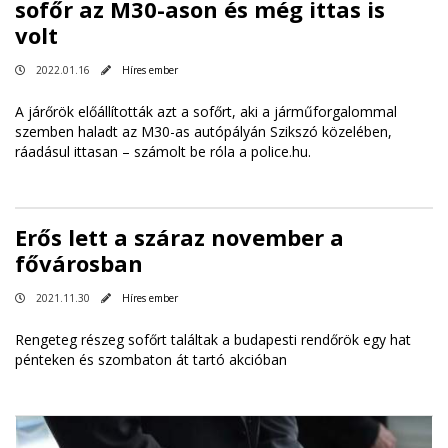
sofőr az M30-ason és még ittas is
volt
2022.01.16
Híres ember
A járőrök előállították azt a sofőrt, aki a járműforgalommal
szemben haladt az M30-as autópályán Szikszó közelében,
ráadásul ittasan – számolt be róla a police.hu.
Erős lett a száraz november a
fővárosban
2021.11.30
Híres ember
Rengeteg részeg sofőrt találtak a budapesti rendőrök egy hat
pénteken és szombaton át tartó akcióban