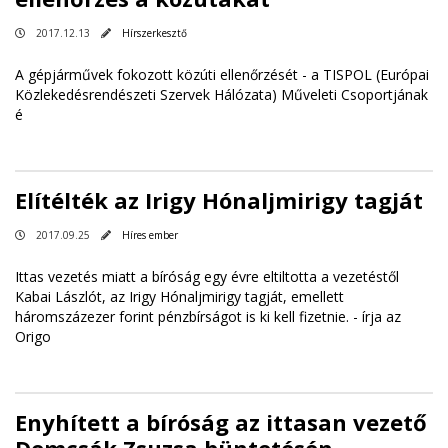
2017.12.13
Hírszerkesztő
A gépjárművek fokozott közúti ellenőrzését - a TISPOL (Európai
Közlekedésrendészeti Szervek Hálózata) Műveleti Csoportjának
é
Elítélték az Irigy Hónaljmirigy tagját
2017.09.25
Híres ember
Ittas vezetés miatt a bíróság egy évre eltiltotta a vezetéstől
Kabai Lászlót, az Irigy Hónaljmirigy tagját, emellett
háromszázezer forint pénzbírságot is ki kell fizetnie. -
írja az
Origo
Enyhített a bíróság az ittasan vezető
Demcsák Zsuzsa büntetésén