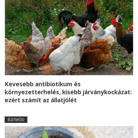
Kevesebb antibiotikum és
környezetterhelés, kisebb járványkockázat:
ezért számít az állatjólét
ÉLETMÓD