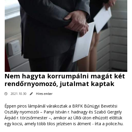
Nem hagyta korrumpálni magát két
rendőrnyomozó, jutalmat kaptak
2021.10.30
Híres ember
Éppen piros lámpánál várakoztak a BRFK Bűnügyi Bevetési
Osztály nyomozói – Panyi István r. hadnagy és Szabó Gergely
Árpád r. törzsőrmester –, amikor az Üllői úton elhúzott előttük
egy kocsi, amely több tilos jelzésen is átment - írta a police.hu.