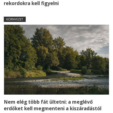
rekordokra kell figyelni
KÖRNYEZET
Nem elég több fát ültetni: a meglévő
erdőket kell megmenteni a kiszáradástól