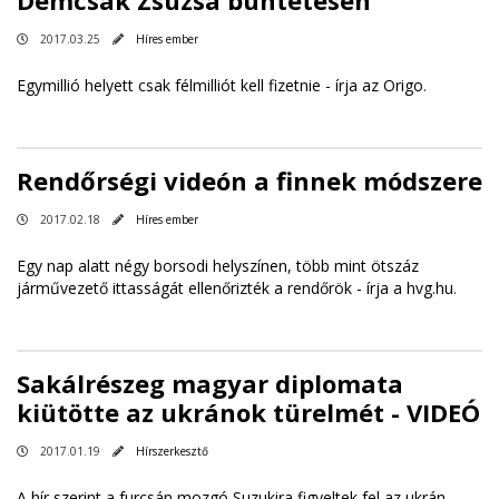
2017.03.25
Híres ember
Egymillió helyett csak félmilliót kell fizetnie -
írja az Origo
.
Rendőrségi videón a finnek módszere
2017.02.18
Híres ember
Egy nap alatt négy borsodi helyszínen, több mint ötszáz
járművezető ittasságát ellenőrizték a rendőrök -
írja a hvg.hu
.
Sakálrészeg magyar diplomata
kiütötte az ukránok türelmét - VIDEÓ
2017.01.19
Hírszerkesztő
A hír szerint a furcsán mozgó Suzukira figyeltek fel az ukrán