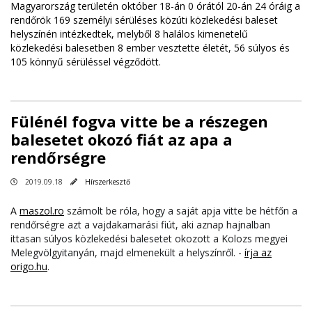
Magyarország területén október 18-án 0 órától 20-án 24 óráig a
rendőrök 169 személyi sérüléses közúti közlekedési baleset
helyszínén intézkedtek, melyből 8 halálos kimenetelű
közlekedési balesetben 8 ember vesztette életét, 56 súlyos és
105 könnyű sérüléssel végződött.
Fülénél fogva vitte be a részegen
balesetet okozó fiát az apa a
rendőrségre
2019.09.18
Hírszerkesztő
A
maszol.ro
számolt be róla, hogy a saját apja vitte be hétfőn a
rendőrségre azt a vajdakamarási fiút, aki aznap hajnalban
ittasan súlyos közlekedési balesetet okozott a Kolozs megyei
Melegvölgyitanyán, majd elmenekült a helyszínről. -
írja az
origo.hu
.