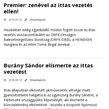
Premier: zenével az ittas vezetés
ellen!
2019.05.10
Hírszerkesztő
Hazánkban eddig egyedülálló módon fogott össze az ittas
vezetés visszaszorításáért az ORFK-Országos
Balesetmegelőzési Bizottság (ORFK-OBB), a HEINEKEN
Hungária és az Intim Torna Illegál zenekar.
Burány Sándor elismerte az ittas
vezetést
2018.08.10
Hírszerkesztő
Ittas állapotban elkövetett járművezetés vétsége miatt
gyanúsítottként hallgatta ki az ügyészség Burány Sándort, a
Párbeszéd országgyűlési képviselőjét, aki elismerte a
bűncselekmény elkövetését - közölte a Központi Nyomozó