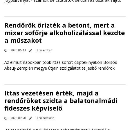
jogosítványát - számolt be csütörtök délután az osztrák sajtó.
Rendőrök őrizték a betont, mert a
mixer sofőrje alkoholizálással kezdte
a műszakot
2020.06.11
Híres ember
Az elmúlt napokban több ittas sofőrt csíptek nyakon Borsod-
Abaúj-Zemplén megye útjain szolgálatot teljesítő rendőrök.
Ittas vezetésen érték, majd a
rendőröket szidta a balatonalmádi
fideszes képviselő
2020.02.28
Hírszerkesztő