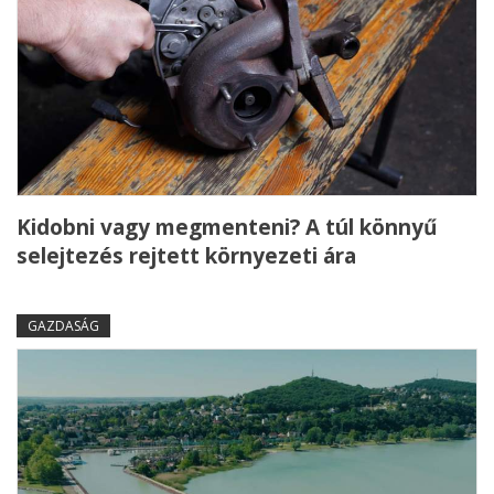
Kidobni vagy megmenteni? A túl könnyű
selejtezés rejtett környezeti ára
GAZDASÁG