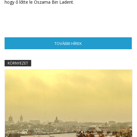
hogy ő lőtte le Oszama Bin Ladent.
TOVÁBBI HÍREK
(AKTÍV FÜL)
KÖRNYEZET