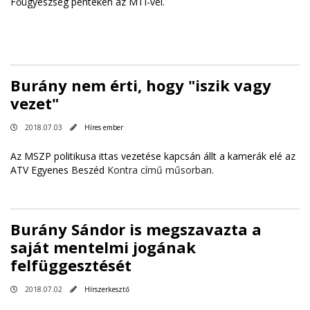
Főügyészség pénteken az MTI-vel.
Burány nem érti, hogy "iszik vagy
vezet"
2018.07.03
Híres ember
Az MSZP politikusa ittas vezetése kapcsán állt a kamerák elé az
ATV Egyenes Beszéd
Kontra című műsorban.
Burány Sándor is megszavazta a
saját mentelmi jogának
felfüggesztését
2018.07.02
Hírszerkesztő