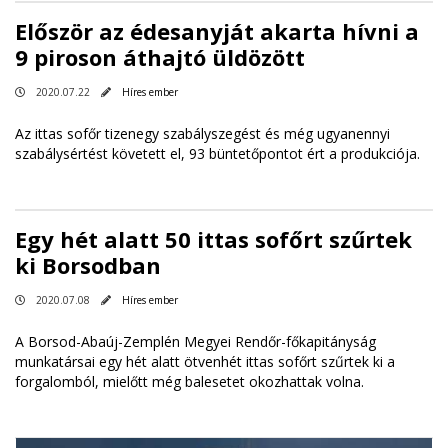
Először az édesanyját akarta hívni a
9 piroson áthajtó üldözött
2020.07.22
Híres ember
Az ittas sofőr tizenegy szabályszegést és még ugyanennyi
szabálysértést követett el, 93 büntetőpontot ért a produkciója.
Egy hét alatt 50 ittas sofőrt szűrtek
ki Borsodban
2020.07.08
Híres ember
A Borsod-Abaúj-Zemplén Megyei Rendőr-főkapitányság
munkatársai egy hét alatt ötvenhét ittas sofőrt szűrtek ki a
forgalomból, mielőtt még balesetet okozhattak volna.