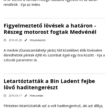
rendőrök -
írja az Index
.
Figyelmeztető lövések a határon -
Részeg motorost fogtak Medvénél
2016.05.28
Hírszerkesztő
A medvei (Dunaszerdahelyi járás) híd közelében élők lövésekre
ébredhettek péntek éjfél és szombat éjjeli egy óra között -
írja
a
szlovák parameter.sk.
Letartóztatták a Bin Ladent fejbe
lövő haditengerészt
2016.04.11
Híres ember
Pénteken letartóztatták azt a volt haditengerészt, aki azt állítja,