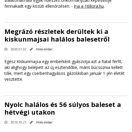
Balatonalmádi egyik fideszes önkormányzati képviselője
fennakadt egy közúti ellenőrzésen. -
írja a 168ora.hu
.
Megrázó részletek derültek ki a
kiskunmajsai halálos balesetről
2020.01.02
Híres ember
Egész Kiskunmajsa egy emberként gyászolja azt a fiatal férfit,
aki alighogy belépett az új esztendőbe, máris búcsúznia kellett
tőle, mert egy cserbenhagyásos gázolásban január 1-jén életét
vesztette.
Nyolc halálos és 56 súlyos baleset a
hétvégi utakon
2019.10.21
Híres ember