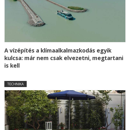
A vízépítés a klímaalkalmazkodás egyik
kulcsa: már nem csak elvezetni, megtartani
is kell
TECHNIKA