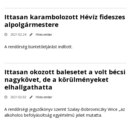
Ittasan karambolozott Hévíz fideszes
alpolgármestere
2021.02.24
Híres ember
A rendőrség büntetőeljárást indított.
Ittasan okozott balesetet a volt bécsi
nagykövet, de a körülményeket
elhallgathatta
2021.02.02
Híres ember
A rendőrségi jegyzőkönyv szerint Szalay-Bobrovniczky Vince „az
alkoholos befolyásoltság egyértelmű jeleit mutatta.