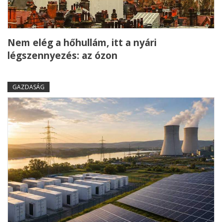
Nem elég a hőhullám, itt a nyári
légszennyezés: az ózon
GAZDASÁG