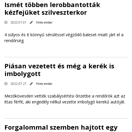
Ismét többen lerobbantották
kézfejüket szilveszterkor
2023.01.01
Híres ember
4 súlyos és 6 könnyű sérüléssel végződő baleset miatt járt el a
rendőrség.
Piásan vezetett és még a kerék is
imbolygott
2022.07.27
Híres ember
Mezőkövesden vették szabálysértési őrizetbe a rendőrök azt az
ittas férfit, aki engedély nélkül vezette imbolygó kerekű autóját.
Forgalommal szemben hajtott egy