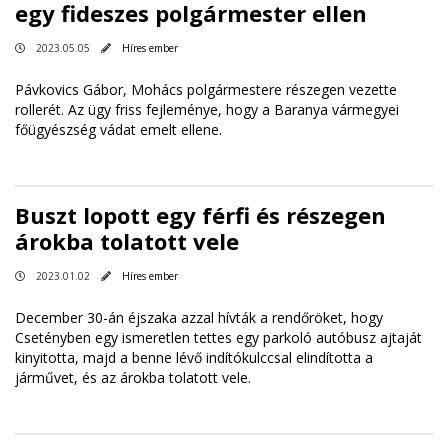
egy fideszes polgármester ellen
2023.05.05
Híres ember
Pávkovics Gábor, Mohács polgármestere részegen vezette
rollerét. Az ügy friss fejleménye, hogy a Baranya vármegyei
főügyészség vádat emelt ellene.
Buszt lopott egy férfi és részegen
árokba tolatott vele
2023.01.02
Híres ember
December 30-án éjszaka azzal hívták a rendőröket, hogy
Csetényben egy ismeretlen tettes egy parkoló autóbusz ajtaját
kinyitotta, majd a benne lévő indítókulccsal elindította a
járművet, és az árokba tolatott vele.