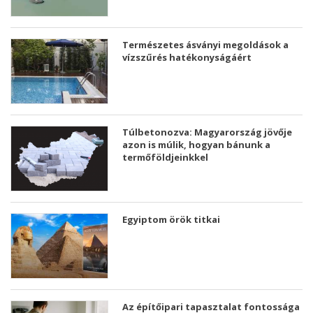
Természetes ásványi megoldások a
vízszűrés hatékonyságáért
Túlbetonozva: Magyarország jövője
azon is múlik, hogyan bánunk a
termőföldjeinkkel
Egyiptom örök titkai
Az építőipari tapasztalat fontossága