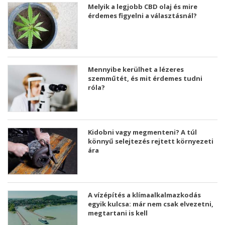
Melyik a legjobb CBD olaj és mire
érdemes figyelni a választásnál?
Mennyibe kerülhet a lézeres
szemműtét, és mit érdemes tudni
róla?
Kidobni vagy megmenteni? A túl
könnyű selejtezés rejtett környezeti
ára
A vízépítés a klímaalkalmazkodás
egyik kulcsa: már nem csak elvezetni,
megtartani is kell