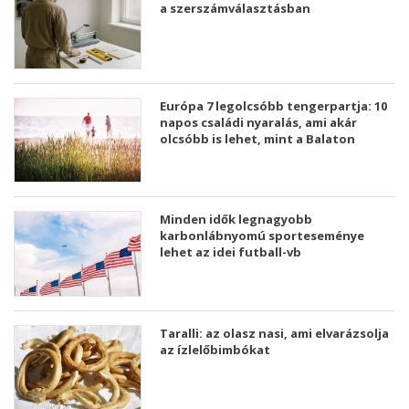
a szerszámválasztásban
Európa 7 legolcsóbb tengerpartja: 10
napos családi nyaralás, ami akár
olcsóbb is lehet, mint a Balaton
Minden idők legnagyobb
karbonlábnyomú sporteseménye
lehet az idei futball-vb
Taralli: az olasz nasi, ami elvarázsolja
az ízlelőbimbókat