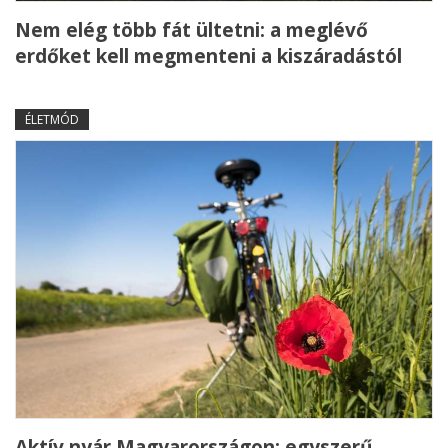
Nem elég több fát ültetni: a meglévő
erdőket kell megmenteni a kiszáradástól
ÉLETMÓD
Aktív nyár Magyarországon: egyszerű