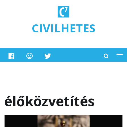
Ugrás a tartalomra
CIVILHETES
élőközvetítés