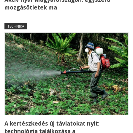
mozgásötletek ma
TECHNIKA
A kertészkedés új távlatokat nyit:
technológia találkozása a