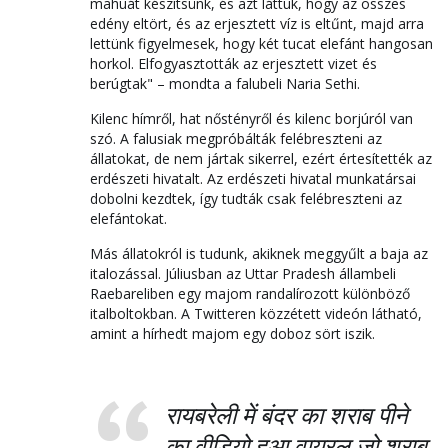
mahuát készítsünk, és azt láttuk, hogy az összes
edény eltört, és az erjesztett víz is eltűnt, majd arra
lettünk figyelmesek, hogy két tucat elefánt hangosan
horkol. Elfogyasztották az erjesztett vizet és
berúgtak" – mondta a falubeli Naria Sethi.
Kilenc hímről, hat nőstényről és kilenc borjúról van
szó. A falusiak megpróbálták felébreszteni az
állatokat, de nem jártak sikerrel, ezért értesítették az
erdészeti hivatalt. Az erdészeti hivatal munkatársai
dobolni kezdtek, így tudták csak felébreszteni az
elefántokat.
Más állatokról is tudunk, akiknek meggyűlt a baja az
italozással. Júliusban az Uttar Pradesh állambeli
Raebareliben egy majom randalírozott különböző
italboltokban. A Twitteren közzétett videón látható,
amint a hírhedt majom egy doboz sört iszik.
रायबरेली में बंदर का शराब पीने
का वीडियो हुआ वायरल जो शराब