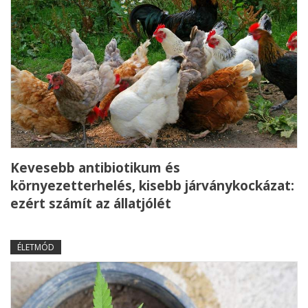
Kevesebb antibiotikum és
környezetterhelés, kisebb járványkockázat:
ezért számít az állatjólét
ÉLETMÓD