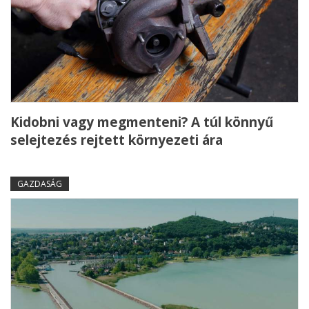
Kidobni vagy megmenteni? A túl könnyű
selejtezés rejtett környezeti ára
GAZDASÁG