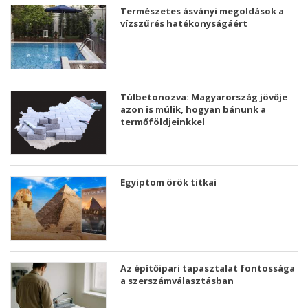
Természetes ásványi megoldások a
vízszűrés hatékonyságáért
Túlbetonozva: Magyarország jövője
azon is múlik, hogyan bánunk a
termőföldjeinkkel
Egyiptom örök titkai
Az építőipari tapasztalat fontossága
a szerszámválasztásban