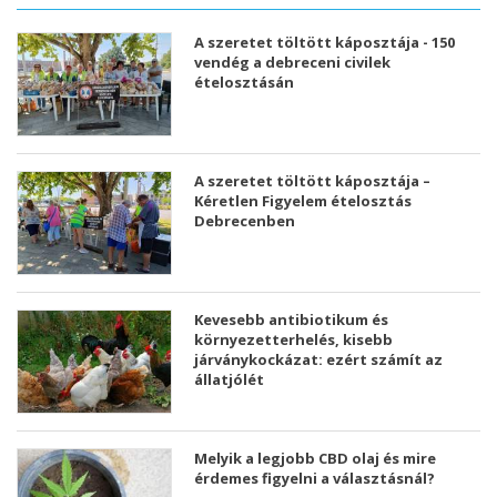
A szeretet töltött káposztája - 150
vendég a debreceni civilek
ételosztásán
A szeretet töltött káposztája –
Kéretlen Figyelem ételosztás
Debrecenben
Kevesebb antibiotikum és
környezetterhelés, kisebb
járványkockázat: ezért számít az
állatjólét
Melyik a legjobb CBD olaj és mire
érdemes figyelni a választásnál?