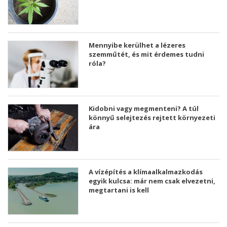
Mennyibe kerülhet a lézeres
szemműtét, és mit érdemes tudni
róla?
Kidobni vagy megmenteni? A túl
könnyű selejtezés rejtett környezeti
ára
A vízépítés a klímaalkalmazkodás
egyik kulcsa: már nem csak elvezetni,
megtartani is kell