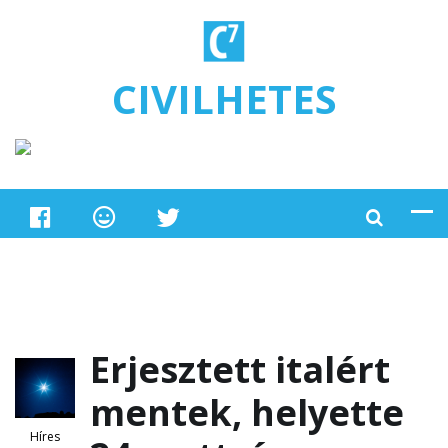
Ugrás a tartalomra
CIVILHETES
Erjesztett italért
mentek, helyette
Híres