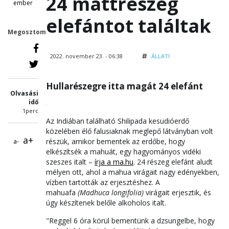
24 mattrészeg
ember
elefántot találtak
Megosztom
2022. november 23. - 06:38
ÁLLATI
Hullarészegre itta magát 24 elefánt
Olvasási
idő
1perc
Az Indiában található Shilipada kesudióerdő
közelében élő falusiaknak meglepő látványban volt
a+
részük, amikor bementek az erdőbe, hogy
a-
elkészítsék a mahuát, egy hagyományos vidéki
szeszes italt –
írja a ma.hu
. 24 részeg elefánt aludt
mélyen ott, ahol a mahua virágait nagy edényekben,
vízben tartották az erjesztéshez. A
mahuafa
(Madhuca longifolia)
virágait erjesztik, és
úgy készítenek belőle alkoholos italt.
"Reggel 6 óra körül bementünk a dzsungelbe, hogy