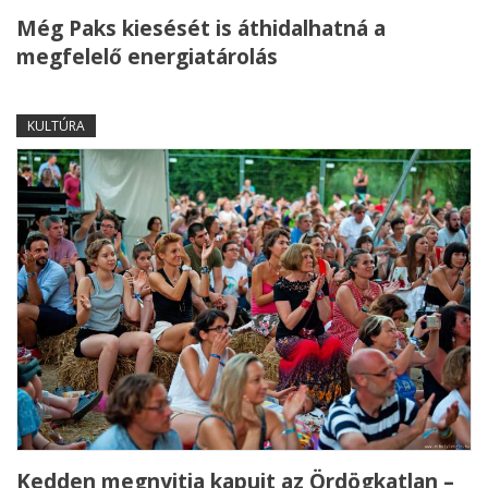
Még Paks kiesését is áthidalhatná a
megfelelő energiatárolás
KULTÚRA
Kedden megnyitja kapuit az Ördögkatlan –