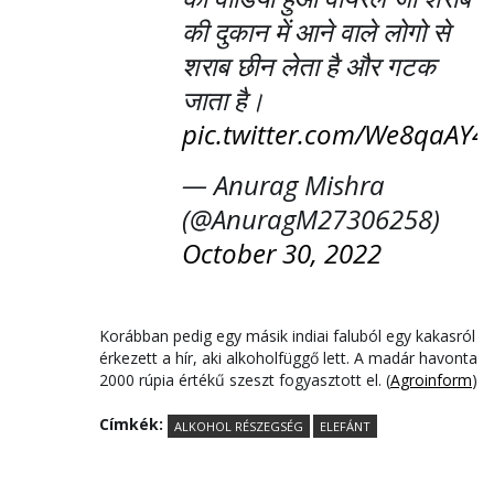
की दुकान में आने वाले लोगो से
शराब छीन लेता है और गटक
जाता है।
pic.twitter.com/We8qaAY4
— Anurag Mishra
(@AnuragM27306258)
October 30, 2022
Korábban pedig egy másik indiai faluból egy kakasról
érkezett a hír, aki alkoholfüggő lett. A madár havonta
2000 rúpia értékű szeszt fogyasztott el. (
Agroinform
)
Címkék:
ALKOHOL RÉSZEGSÉG
ELEFÁNT