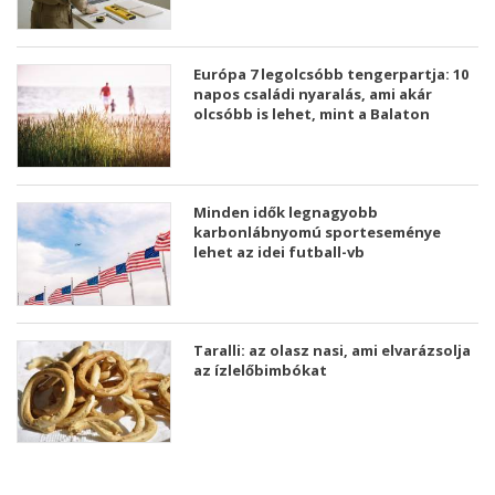
Európa 7 legolcsóbb tengerpartja: 10
napos családi nyaralás, ami akár
olcsóbb is lehet, mint a Balaton
Minden idők legnagyobb
karbonlábnyomú sporteseménye
lehet az idei futball-vb
Taralli: az olasz nasi, ami elvarázsolja
az ízlelőbimbókat