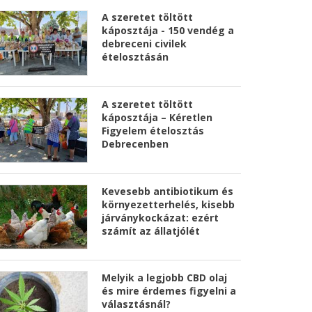
A szeretet töltött
káposztája - 150 vendég a
debreceni civilek
ételosztásán
A szeretet töltött
káposztája – Kéretlen
Figyelem ételosztás
Debrecenben
Kevesebb antibiotikum és
környezetterhelés, kisebb
járványkockázat: ezért
számít az állatjólét
Melyik a legjobb CBD olaj
és mire érdemes figyelni a
választásnál?