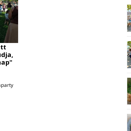
tt
dja,
nap"
aparty