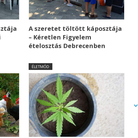
sztája
A szeretet töltött káposztája
i
– Kéretlen Figyelem
ételosztás Debrecenben
ÉLETMÓD