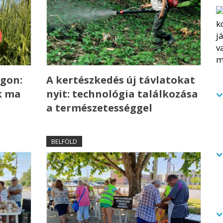
gon:
A kertészkedés új távlatokat
k ma
nyit: technológia találkozása
a természetességgel
BELFÖLD