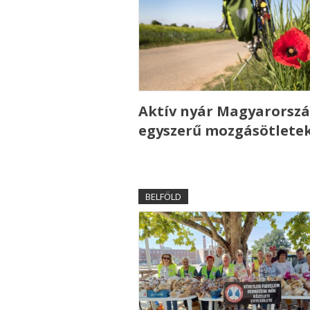
Aktív nyár Magyarorszá
egyszerű mozgásötlete
BELFÖLD