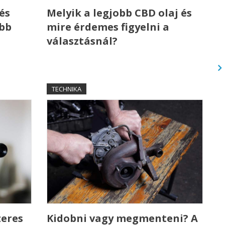
és
Melyik a legjobb CBD olaj és
ebb
mire érdemes figyelni a
választásnál?
TECHNIKA
zeres
Kidobni vagy megmenteni? A