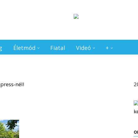
g
Életmód
Fiatal
Videó
+
2
O