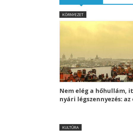
KÖRNYEZET
Nem elég a hőhullám, it
nyári légszennyezés: az
KULTÚRA