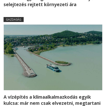
selejtezés rejtett környezeti ára
GAZDASÁG
A vízépítés a klímaalkalmazkodás egyik
kulcsa: már nem csak elvezetni, megtartani