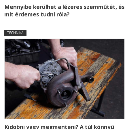
Mennyibe kerülhet a lézeres szemműtét, és
mit érdemes tudni róla?
TECHNIKA
Kidobni vagy megmenteni? A túl könnyű