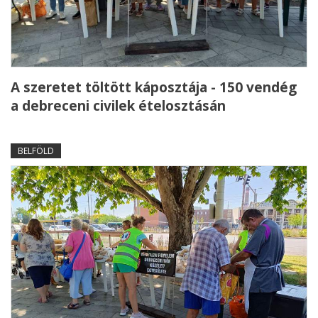
A szeretet töltött káposztája - 150 vendég
a debreceni civilek ételosztásán
BELFÖLD