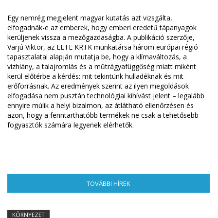
Egy nemrég megjelent magyar kutatás azt vizsgálta,
elfogadnák-e az emberek, hogy emberi eredetű tápanyagok
kerüljenek vissza a mezőgazdaságba. A publikáció szerzője,
Varjú Viktor, az ELTE KRTK munkatársa három európai régió
tapasztalatai alapján mutatja be, hogy a klímaváltozás, a
vízhiány, a talajromlás és a műtrágyafüggőség miatt miként
kerül előtérbe a kérdés: mit tekintünk hulladéknak és mit
erőforrásnak. Az eredmények szerint az ilyen megoldások
elfogadása nem pusztán technológiai kihívást jelent – legalább
ennyire múlik a helyi bizalmon, az átlátható ellenőrzésen és
azon, hogy a fenntarthatóbb termékek ne csak a tehetősebb
fogyasztók számára legyenek elérhetők.
TOVÁBBI HÍREK
(AKTÍV FÜL)
KÖRNYEZET