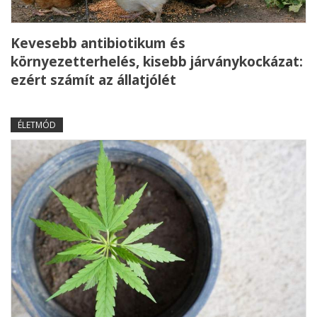
Kevesebb antibiotikum és
környezetterhelés, kisebb járványkockázat:
ezért számít az állatjólét
ÉLETMÓD