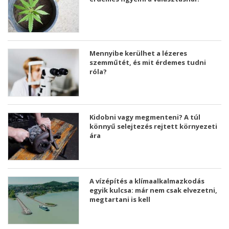
Mennyibe kerülhet a lézeres
szemműtét, és mit érdemes tudni
róla?
Kidobni vagy megmenteni? A túl
könnyű selejtezés rejtett környezeti
ára
A vízépítés a klímaalkalmazkodás
egyik kulcsa: már nem csak elvezetni,
megtartani is kell