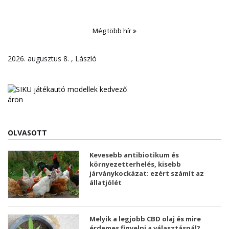
Még több hír
2026. augusztus 8. , László
OLVASOTT
Kevesebb antibiotikum és
környezetterhelés, kisebb
járványkockázat: ezért számít az
állatjólét
Melyik a legjobb CBD olaj és mire
érdemes figyelni a választásnál?