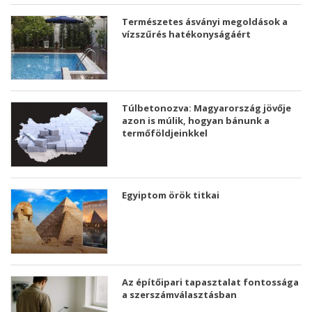
Természetes ásványi megoldások a
vízszűrés hatékonyságáért
Túlbetonozva: Magyarország jövője
azon is múlik, hogyan bánunk a
termőföldjeinkkel
Egyiptom örök titkai
Az építőipari tapasztalat fontossága
a szerszámválasztásban