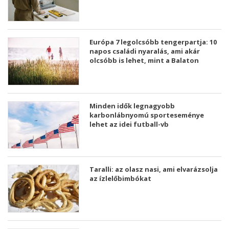
Európa 7 legolcsóbb tengerpartja: 10
napos családi nyaralás, ami akár
olcsóbb is lehet, mint a Balaton
Minden idők legnagyobb
karbonlábnyomú sporteseménye
lehet az idei futball-vb
Taralli: az olasz nasi, ami elvarázsolja
az ízlelőbimbókat