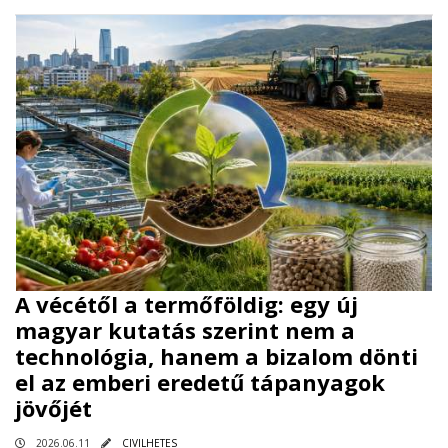
A vécétől a termőföldig: egy új
magyar kutatás szerint nem a
technológia, hanem a bizalom dönti
el az emberi eredetű tápanyagok
jövőjét
2026.06.11
CIVILHETES