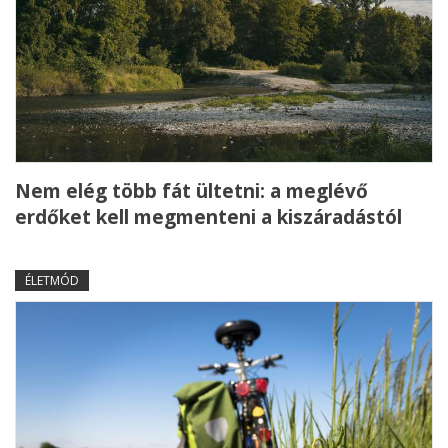
Nem elég több fát ültetni: a meglévő
erdőket kell megmenteni a kiszáradástól
ÉLETMÓD