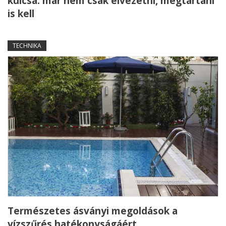
kulcsa: már nem csak elvezetni, megtartani
is kell
TECHNIKA
Természetes ásványi megoldások a
vízszűrés hatékonyságáért