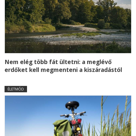
Nem elég több fát ültetni: a meglévő
erdőket kell megmenteni a kiszáradástól
ÉLETMÓD