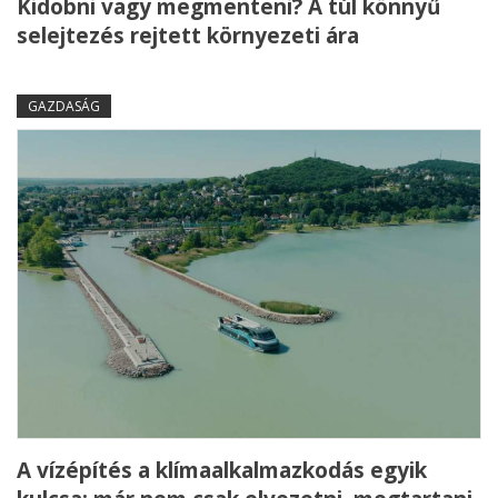
Kidobni vagy megmenteni? A túl könnyű
selejtezés rejtett környezeti ára
GAZDASÁG
A vízépítés a klímaalkalmazkodás egyik