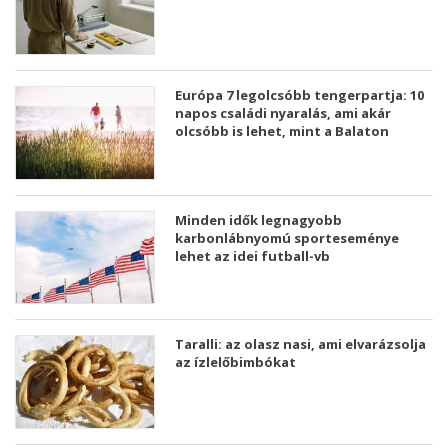
Európa 7 legolcsóbb tengerpartja: 10
napos családi nyaralás, ami akár
olcsóbb is lehet, mint a Balaton
Minden idők legnagyobb
karbonlábnyomú sporteseménye
lehet az idei futball-vb
Taralli: az olasz nasi, ami elvarázsolja
az ízlelőbimbókat