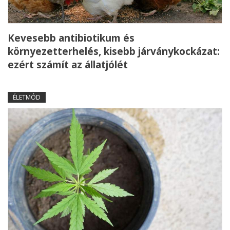
Kevesebb antibiotikum és
környezetterhelés, kisebb járványkockázat:
ezért számít az állatjólét
ÉLETMÓD