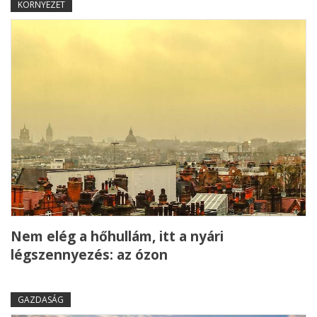
KÖRNYEZET
Nem elég a hőhullám, itt a nyári
légszennyezés: az ózon
GAZDASÁG