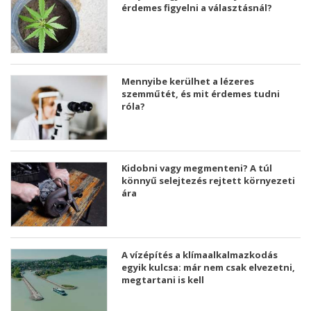
érdemes figyelni a választásnál?
Mennyibe kerülhet a lézeres
szemműtét, és mit érdemes tudni
róla?
Kidobni vagy megmenteni? A túl
könnyű selejtezés rejtett környezeti
ára
A vízépítés a klímaalkalmazkodás
egyik kulcsa: már nem csak elvezetni,
megtartani is kell