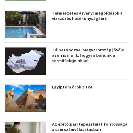
Természetes ásványi megoldások a
vízszűrés hatékonyságáért
Túlbetonozva: Magyarország jövője
azon is múlik, hogyan bánunk a
termőföldjeinkkel
Egyiptom örök titkai
Az építőipari tapasztalat fontossága
a szerszámválasztásban