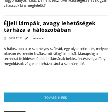
hagyományos izzók. De mi is teszi őket különlegessé és hogyan
válasszuk ki a megfelelőt?
Éjjeli lámpák, avagy lehetőségek
tárháza a hálószobában
2018.12.21
Híres ember
A hálószoba a te személyes szférád, egy olyan intim tér, melybe
okoson és trendin kiválasztott világítás dukál. Manapság a
technikai fejlődések újabb hullámának beköszöntésével, a fény
megoldások végtelen tárháza tárul a szemünk elé.
TOVÁBBI HÍREK
(AKTÍV FÜL)