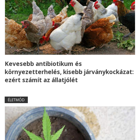
Kevesebb antibiotikum és
környezetterhelés, kisebb járványkockázat:
ezért számít az állatjólét
ÉLETMÓD