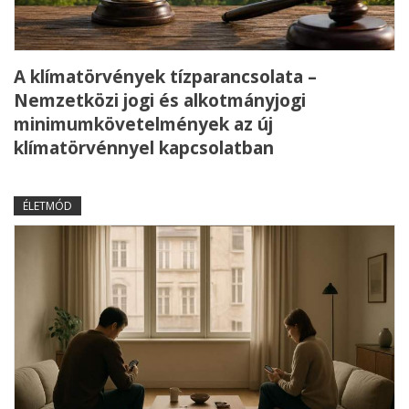
A klímatörvények tízparancsolata –
Nemzetközi jogi és alkotmányjogi
minimumkövetelmények az új
klímatörvénnyel kapcsolatban
ÉLETMÓD