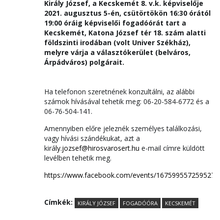
Király József, a Kecskemét 8. v.k. képviselője
2021. augusztus 5-én, csütörtökön 16:30 órától
19:00 óráig képviselői fogadóórát tart a
Kecskemét, Katona József tér 18. szám alatti
földszinti irodában (volt Univer Székház),
melyre várja a választókerület (belváros,
Árpádváros) polgárait.
Ha telefonon szeretnének konzultálni, az alábbi
számok hívásával tehetik meg: 06-20-584-6772 és a
06-76-504-141.
Amennyiben előre jeleznék személyes találkozási,
vagy hívási szándékukat, azt a
kirá
ly.jozsef@hirosvarosert.hu
e-mail címre küldött
levélben tehetik meg.
https://www.facebook.com/events/1675995572595277
Címkék:
KIRÁLY JÓZSEF
FOGADÓÓRA
KECSKEMÉT