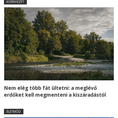
KÖRNYEZET
Nem elég több fát ültetni: a meglévő
erdőket kell megmenteni a kiszáradástól
ÉLETMÓD