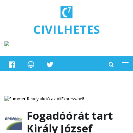
Ugrás a tartalomra
CIVILHETES
Fogadóórát tart
Király József