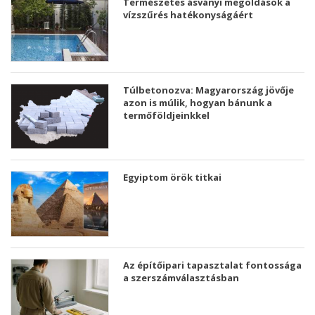
Természetes ásványi megoldások a
vízszűrés hatékonyságáért
Túlbetonozva: Magyarország jövője
azon is múlik, hogyan bánunk a
termőföldjeinkkel
Egyiptom örök titkai
Az építőipari tapasztalat fontossága
a szerszámválasztásban