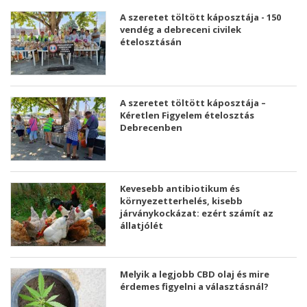
A szeretet töltött káposztája - 150
vendég a debreceni civilek
ételosztásán
A szeretet töltött káposztája –
Kéretlen Figyelem ételosztás
Debrecenben
Kevesebb antibiotikum és
környezetterhelés, kisebb
járványkockázat: ezért számít az
állatjólét
Melyik a legjobb CBD olaj és mire
érdemes figyelni a választásnál?