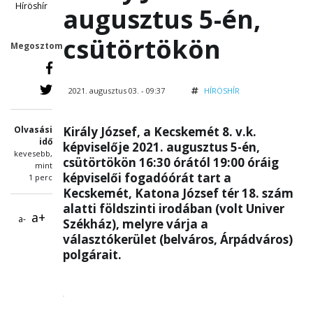
Híröshír
augusztus 5-én,
csütörtökön
Megosztom
2021. augusztus 03. - 09:37
HÍRÖSHÍR
Olvasási
Király József, a Kecskemét 8. v.k.
idő
képviselője 2021. augusztus 5-én,
kevesebb,
csütörtökön 16:30 órától 19:00 óráig
mint
képviselői fogadóórát tart a
1 perc
Kecskemét, Katona József tér 18. szám
alatti földszinti irodában (volt Univer
a+
a-
Székház), melyre várja a
választókerület (belváros, Árpádváros)
polgárait.