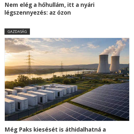
Nem elég a hőhullám, itt a nyári
légszennyezés: az ózon
GAZDASÁG
Még Paks kiesését is áthidalhatná a