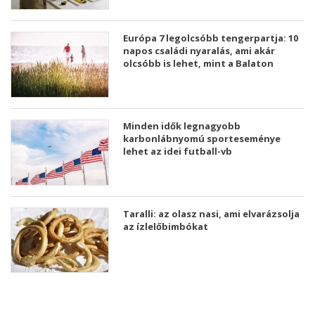
Európa 7 legolcsóbb tengerpartja: 10
napos családi nyaralás, ami akár
olcsóbb is lehet, mint a Balaton
Minden idők legnagyobb
karbonlábnyomú sporteseménye
lehet az idei futball-vb
Taralli: az olasz nasi, ami elvarázsolja
az ízlelőbimbókat