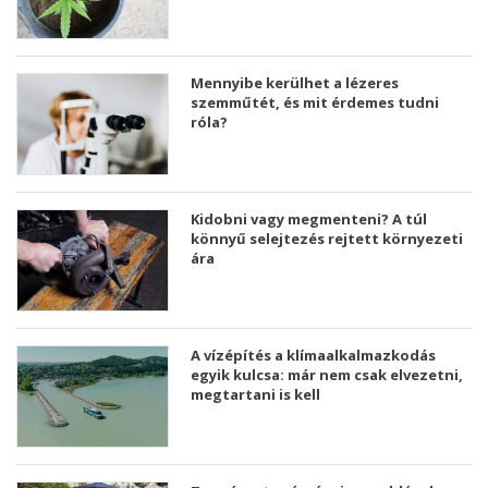
Mennyibe kerülhet a lézeres
szemműtét, és mit érdemes tudni
róla?
Kidobni vagy megmenteni? A túl
könnyű selejtezés rejtett környezeti
ára
A vízépítés a klímaalkalmazkodás
egyik kulcsa: már nem csak elvezetni,
megtartani is kell