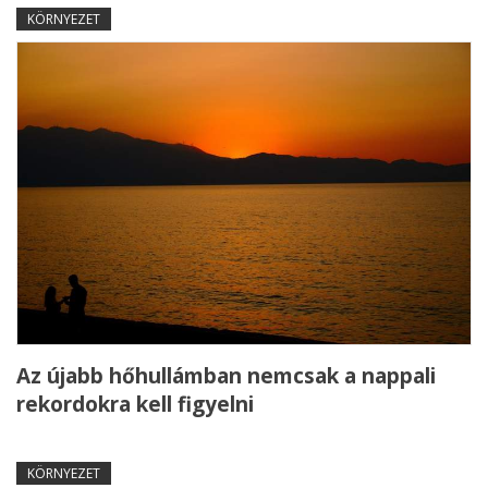
KÖRNYEZET
Az újabb hőhullámban nemcsak a nappali
rekordokra kell figyelni
KÖRNYEZET