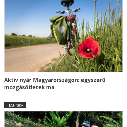
Aktív nyár Magyarországon: egyszerű
mozgásötletek ma
TECHNIKA