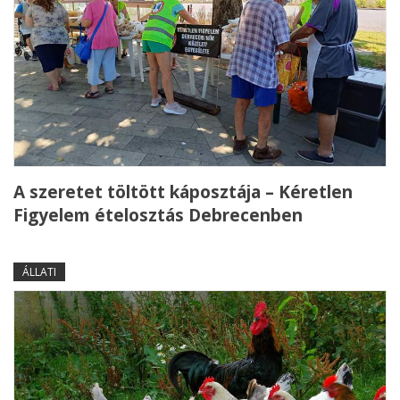
A szeretet töltött káposztája – Kéretlen
Figyelem ételosztás Debrecenben
ÁLLATI