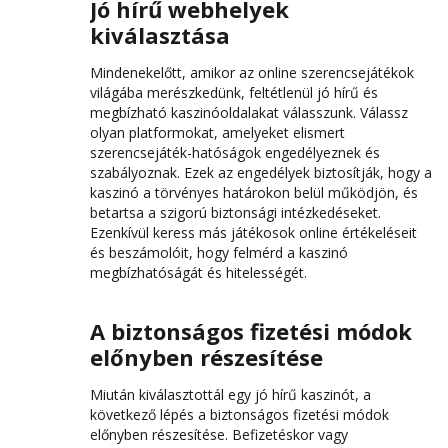
Jó hírű webhelyek
kiválasztása
Mindenekelőtt, amikor az online szerencsejátékok
világába merészkedünk, feltétlenül jó hírű és
megbízható kaszinóoldalakat válasszunk. Válassz
olyan platformokat, amelyeket elismert
szerencsejáték-hatóságok engedélyeznek és
szabályoznak. Ezek az engedélyek biztosítják, hogy a
kaszinó a törvényes határokon belül működjön, és
betartsa a szigorú biztonsági intézkedéseket.
Ezenkívül keress más játékosok online értékeléseit
és beszámolóit, hogy felmérd a kaszinó
megbízhatóságát és hitelességét.
A biztonságos fizetési módok
előnyben részesítése
Miután kiválasztottál egy jó hírű kaszinót, a
következő lépés a biztonságos fizetési módok
előnyben részesítése. Befizetéskor vagy