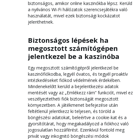
biztonságos, amikor online kaszinókba lépsz. Kerüld
a nyilvános Wi-Fi hálózatok szerencsejátékra való
használatát, mivel ezek biztonsági kockázatot
jelenthetnek.
Biztonságos lépések ha
megosztott számítógépen
jelentkezel be a kaszinóba
Egy megosztott számítógépről jelentkezel be
kaszinófiókodba, legyél óvatos, és tegyél proaktív
intézkedéseket fiókod védelmének érdekében.
Mindenekelőtt kerüld a bejelentkezési adatok
mentését vagy az „Emlékezz rám” funkciót, mivel ez
veszélyeztetheti fiók biztonságát megosztott
környezetben. A játékmenet befejezése után
feltétlenül jelentkezz ki teljesen, és töröld a
böngészési adatokat, beleértve a cookie-kat és a
gyorsítótárat, hogy megakadályozd a fiókhoz való
jogosulatlan hozzáférést. Ezenkívül fontold meg
privát vagy inkognitó böngészési módok