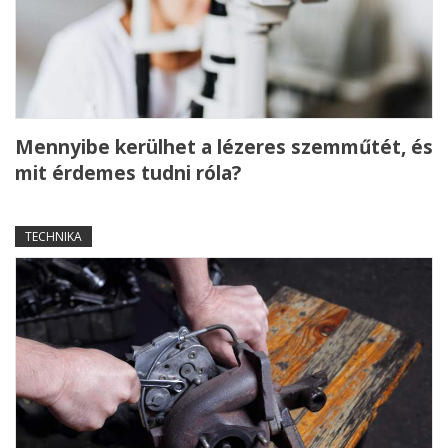
Mennyibe kerülhet a lézeres szemműtét, és
mit érdemes tudni róla?
TECHNIKA