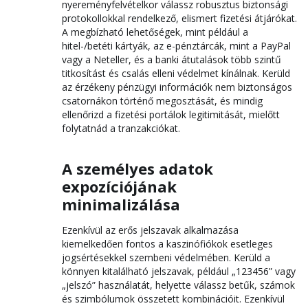
nyereményfelvételkor válassz robusztus biztonsági
protokollokkal rendelkező, elismert fizetési átjárókat.
A megbízható lehetőségek, mint például a
hitel-/betéti kártyák, az e-pénztárcák, mint a PayPal
vagy a Neteller, és a banki átutalások több szintű
titkosítást és csalás elleni védelmet kínálnak. Kerüld
az érzékeny pénzügyi információk nem biztonságos
csatornákon történő megosztását, és mindig
ellenőrizd a fizetési portálok legitimitását, mielőtt
folytatnád a tranzakciókat.
A személyes adatok
expozíciójának
minimalizálása
Ezenkívül az erős jelszavak alkalmazása
kiemelkedően fontos a kaszinófiókok esetleges
jogsértésekkel szembeni védelmében. Kerüld a
könnyen kitalálható jelszavak, például „123456” vagy
„jelszó” használatát, helyette válassz betűk, számok
és szimbólumok összetett kombinációit. Ezenkívül