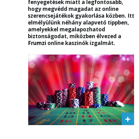
fenyegetések miatt a legfontosabb,
hogy megvédd magadat az online
szerencsejátékok gyakorlása közben. Itt
elmélyülünk néhány alapvető tippben,
amelyekkel megalapozhatod
biztonságodat, miközben élvezed a
Frumzi
online kaszinók izgalmát.