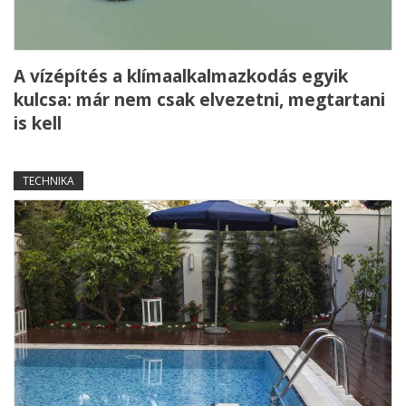
A vízépítés a klímaalkalmazkodás egyik
kulcsa: már nem csak elvezetni, megtartani
is kell
TECHNIKA