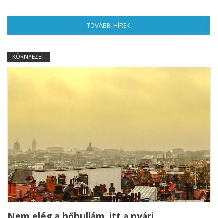
TOVÁBBI HÍREK
(AKTÍV FÜL)
KÖRNYEZET
Nem elég a hőhullám, itt a nyári