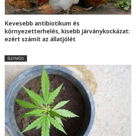
Kevesebb antibiotikum és
környezetterhelés, kisebb járványkockázat:
ezért számít az állatjólét
ÉLETMÓD