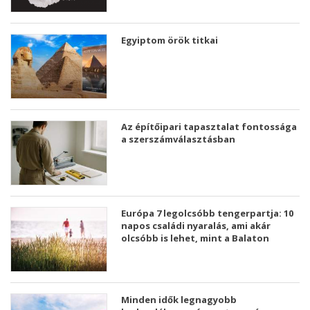
Egyiptom örök titkai
Az építőipari tapasztalat fontossága
a szerszámválasztásban
Európa 7 legolcsóbb tengerpartja: 10
napos családi nyaralás, ami akár
olcsóbb is lehet, mint a Balaton
Minden idők legnagyobb