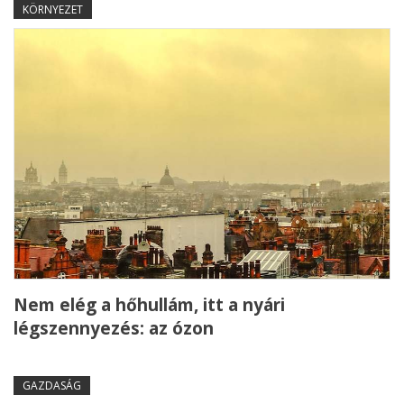
KÖRNYEZET
Nem elég a hőhullám, itt a nyári
légszennyezés: az ózon
GAZDASÁG