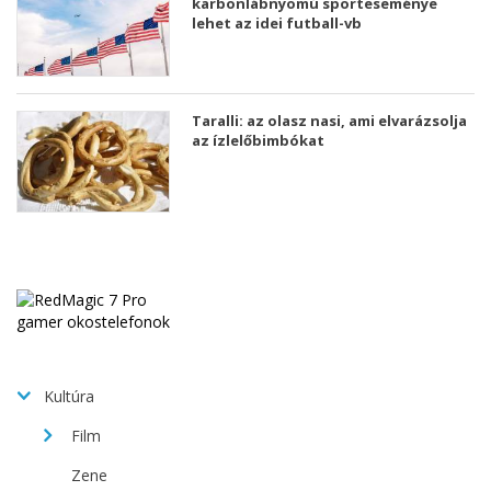
karbonlábnyomú sporteseménye
lehet az idei futball-vb
Taralli: az olasz nasi, ami elvarázsolja
az ízlelőbimbókat
Kultúra
Film
Zene