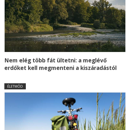
Nem elég több fát ültetni: a meglévő
erdőket kell megmenteni a kiszáradástól
ÉLETMÓD