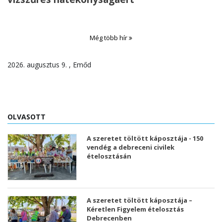
Még több hír
2026. augusztus 9. , Emőd
OLVASOTT
A szeretet töltött káposztája - 150
vendég a debreceni civilek
ételosztásán
A szeretet töltött káposztája –
Kéretlen Figyelem ételosztás
Debrecenben