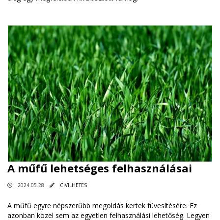
A műfű lehetséges felhasználásai
2024.05.28
CIVILHETES
A műfű egyre népszerűbb megoldás kertek füvesítésére. Ez
azonban közel sem az egyetlen felhasználási lehetőség. Legyen