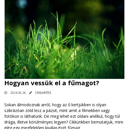
Hogyan vessük el a fűmagot?
2024.06.26
CIVILHETES
Sokan álmodoznak arról, hogy az ő kertjükben is olyan
szikrázóan zöld lesz a pázsit, mint amit a filmekben vagy
fotókon is láthatunk. De meg lehet ezt oldani anélkül, hogy túl
drága, illetve körülményes legyen? Cikkünkben bemutatjuk, mire
elég egy megfelelően kiválasztott fűmag.