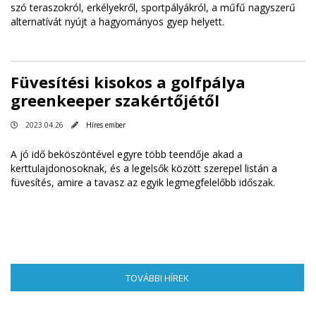
szó teraszokról, erkélyekről, sportpályákról, a műfű nagyszerű
alternatívát nyújt a hagyományos gyep helyett.
Füvesítési kisokos a golfpálya
greenkeeper szakértőjétől
2023.04.26
Híres ember
A jó idő beköszöntével egyre több teendője akad a
kerttulajdonosoknak, és a legelsők között szerepel listán a
füvesítés, amire a tavasz az egyik legmegfelelőbb időszak.
TOVÁBBI HÍREK
(AKTÍV FÜL)