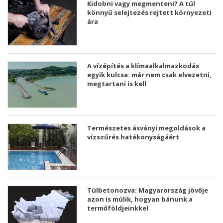
Kidobni vagy megmenteni? A túl
könnyű selejtezés rejtett környezeti
ára
A vízépítés a klímaalkalmazkodás
egyik kulcsa: már nem csak elvezetni,
megtartani is kell
Természetes ásványi megoldások a
vízszűrés hatékonyságáért
Túlbetonozva: Magyarország jövője
azon is múlik, hogyan bánunk a
termőföldjeinkkel