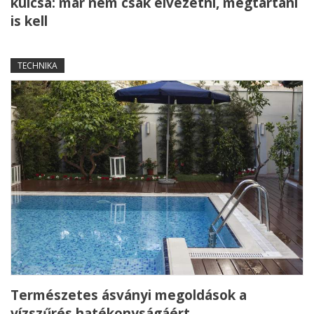
kulcsa: már nem csak elvezetni, megtartani
is kell
TECHNIKA
Természetes ásványi megoldások a
vízszűrés hatékonyságáért