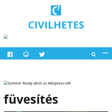
Ugrás a tartalomra
CIVILHETES
füvesítés