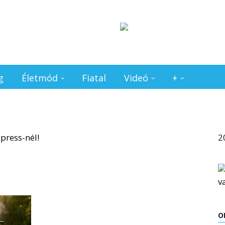
g
Életmód
Fiatal
Videó
+
2
O