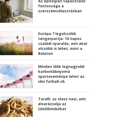
Az építőipari tapasztalat
fontossága a
szerszámválasztásban
Európa 7 legolcsóbb
tengerpartja: 10 napos
családi nyaralás, ami akár
olcsóbb is lehet, mint a
Balaton
Minden idők legnagyobb
karbonlábnyomú
sporteseménye lehet az
idei futball-vb
Taralli: az olasz nasi, ami
elvarázsolja az
ízlelőbimbókat