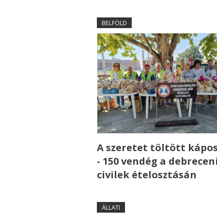
BELFÖLD
A szeretet töltött kápo
- 150 vendég a debrecen
civilek ételosztásán
ÁLLATI