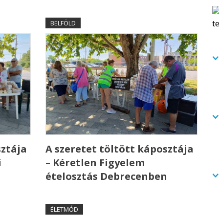
BELFÖLD
sztája
A szeretet töltött káposztája
i
– Kéretlen Figyelem
ételosztás Debrecenben
ÉLETMÓD