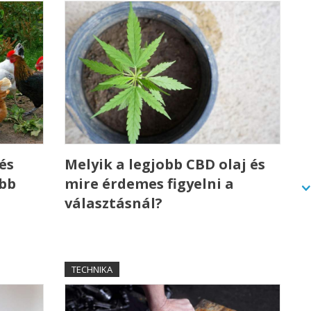
és
Melyik a legjobb CBD olaj és
ebb
mire érdemes figyelni a
választásnál?
TECHNIKA