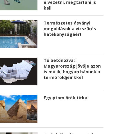
elvezetni, megtartani is
kell
Természetes ásványi
megoldások a vízszűrés
hatékonyságáért
Túlbetonozva:
Magyarország jövője azon
is múlik, hogyan bánunk a
termőföldjeinkkel
Egyiptom örök titkai