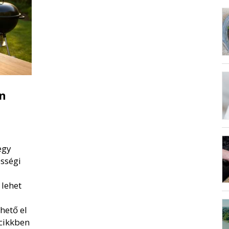
án
egy
össégi
 lehet
hető el
cikkben