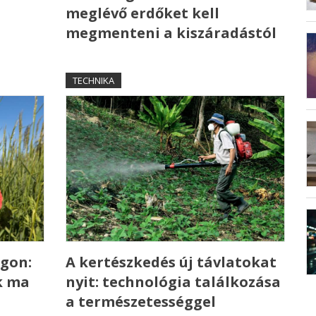
meglévő erdőket kell
megmenteni a kiszáradástól
TECHNIKA
gon:
A kertészkedés új távlatokat
k ma
nyit: technológia találkozása
a természetességgel