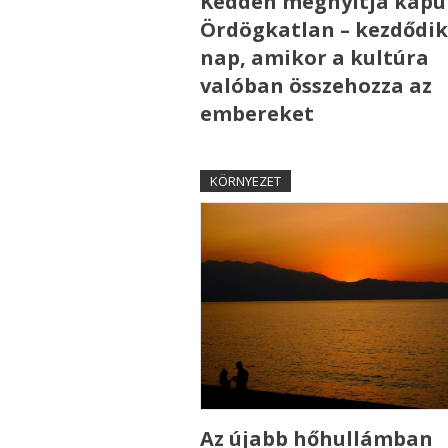
Kedden megnyitja kapui
Ördögkatlan – kezdődik
nap, amikor a kultúra
valóban összehozza az
embereket
KÖRNYEZET
Az újabb hőhullámban