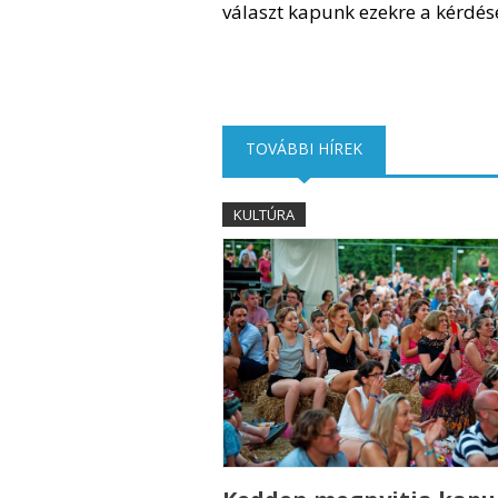
választ kapunk ezekre a kérdés
TOVÁBBI HÍREK
(AKTÍV FÜL)
KULTÚRA