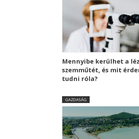
Mennyibe kerülhet a lé
szemműtét, és mit érd
tudni róla?
GAZDASÁG