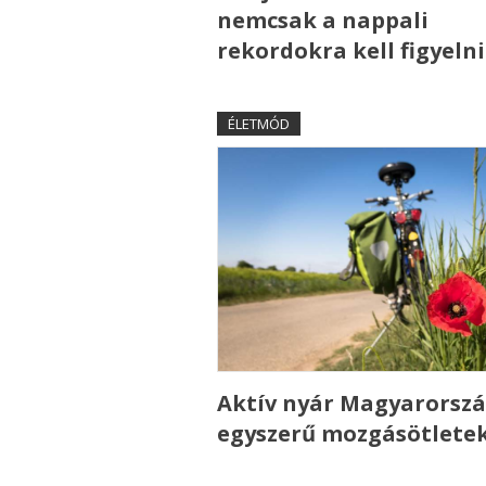
nemcsak a nappali
rekordokra kell figyelni
ÉLETMÓD
Aktív nyár Magyarorszá
egyszerű mozgásötlete