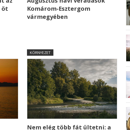
t az
Augusztus havi véradások
 öt
Komárom-Esztergom
vármegyében
KÖRNYEZET
Nem elég több fát ültetni: a