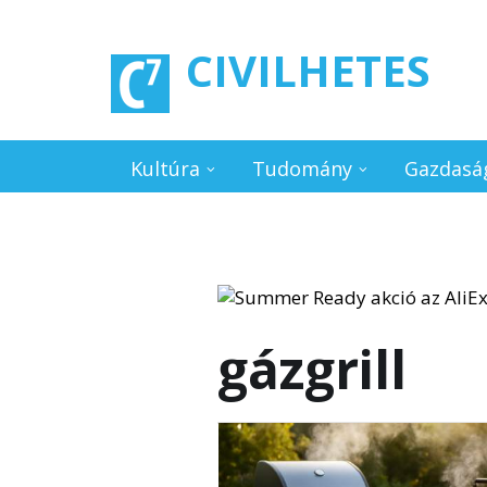
Ugrás a tartalomra
CIVILHETES
Kultúra
Tudomány
Gazdasá
gázgrill