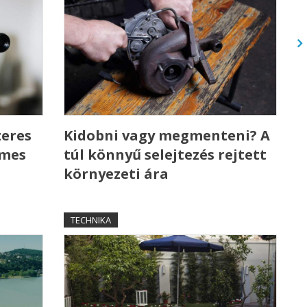
zeres
Kidobni vagy megmenteni? A
emes
túl könnyű selejtezés rejtett
környezeti ára
TECHNIKA