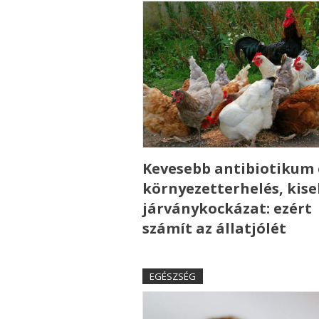
Kevesebb antibiotikum 
környezetterhelés, kis
járványkockázat: ezért
számít az állatjólét
EGÉSZSÉG