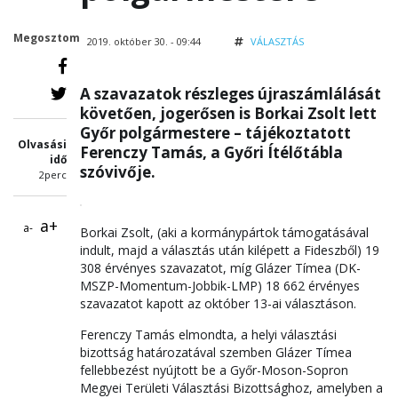
Megosztom
2019. október 30. - 09:44
VÁLASZTÁS
A szavazatok részleges újraszámlálását
követően, jogerősen is Borkai Zsolt lett
Győr polgármestere – tájékoztatott
Olvasási
Ferenczy Tamás, a Győri Ítélőtábla
idő
szóvivője.
2perc
a+
a-
Borkai Zsolt, (aki a kormánypártok támogatásával
indult, majd a választás után kilépett a Fideszből) 19
308 érvényes szavazatot, míg Glázer Tímea (DK-
MSZP-Momentum-Jobbik-LMP) 18 662 érvényes
szavazatot kapott az október 13-ai választáson.
Ferenczy Tamás elmondta, a helyi választási
bizottság határozatával szemben Glázer Tímea
fellebbezést nyújtott be a Győr-Moson-Sopron
Megyei Területi Választási Bizottsághoz, amelyben a