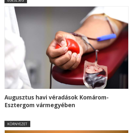
EGÉSZSÉG
Augusztus havi véradások Komárom-
Esztergom vármegyében
KÖRNYEZET