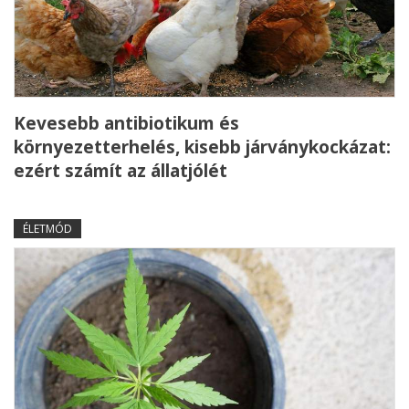
Kevesebb antibiotikum és
környezetterhelés, kisebb járványkockázat:
ezért számít az állatjólét
ÉLETMÓD