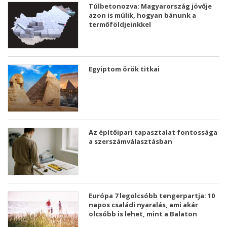
Túlbetonozva: Magyarország jövője
azon is múlik, hogyan bánunk a
termőföldjeinkkel
Egyiptom örök titkai
Az építőipari tapasztalat fontossága
a szerszámválasztásban
Európa 7 legolcsóbb tengerpartja: 10
napos családi nyaralás, ami akár
olcsóbb is lehet, mint a Balaton