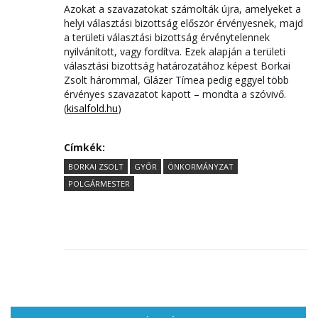
Azokat a szavazatokat számolták újra, amelyeket a
helyi választási bizottság először érvényesnek, majd
a területi választási bizottság érvénytelennek
nyilvánított, vagy fordítva. Ezek alapján a területi
választási bizottság határozatához képest Borkai
Zsolt hárommal, Glázer Tímea pedig eggyel több
érvényes szavazatot kapott – mondta a szóvivő.
(
kisalfold.hu
)
Címkék:
BORKAI ZSOLT
GYŐR
ÖNKORMÁNYZAT
POLGÁRMESTER