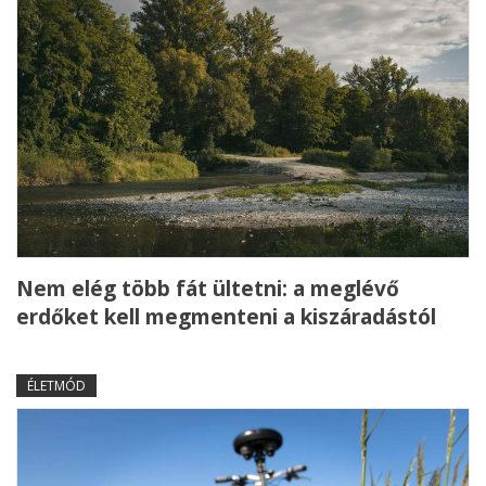
Nem elég több fát ültetni: a meglévő
erdőket kell megmenteni a kiszáradástól
ÉLETMÓD