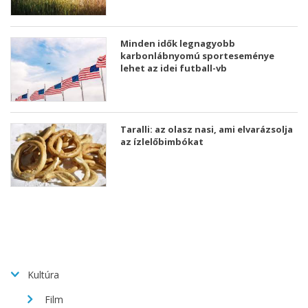
Minden idők legnagyobb
karbonlábnyomú sporteseménye
lehet az idei futball-vb
Taralli: az olasz nasi, ami elvarázsolja
az ízlelőbimbókat
Kultúra
Film