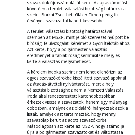
szavazatok újraszámolását kérte. Az újraszámolást
követően a területi választási bizottság határozata
szerint Borkai Zsolt hét, Glázer Tímea pedig tíz
érvényes szavazattal kapott kevesebbet.
A területi választási bizottság határozatával
szemben az MSZP, mint jelölő szervezet nyújtott be
bírósági felülvizsgálati kérelmet a Győri Ítélőtáblához.
Azt kérte, hogy a polgármester-választás
eredményét a táblabíróság semmisítse meg, és
kérte a választás megismétlését.
A kérelem indoka szerint nem lehet ellenőrizni az
egyes szavazókörökbe kiszállított szavazólapoknál
az átadás-átvételi nyilvántartást, mert a helyi
választási bizottsághoz nem a Nemzeti Választási
Iroda által rendszeresített kartondobozokban
érkeztek vissza a szavazatok, hanem egy műanyag
dobozban, amelynek az oldaláról hiányoztak azok a
listák, amelyek azt tartalmazták, hogy mennyi
szavazólap került az adott szavazókörbe.
Másodlagosan azt kérte az MSZP, hogy számolja
újra a polgármesteri szavazatokat és változtassa