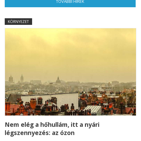
TOVÁBBI HÍREK
(AKTÍV FÜL)
KÖRNYEZET
Nem elég a hőhullám, itt a nyári
légszennyezés: az ózon