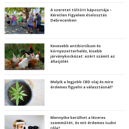
A szeretet töltött káposztája –
Kéretlen Figyelem ételosztás
Debrecenben
Kevesebb antibiotikum és
környezetterhelés, kisebb
járványkockázat: ezért számít az
állatjólét
Melyik a legjobb CBD olaj és mire
érdemes figyelni a választásnál?
Mennyibe kerülhet a lézeres
szemműtét, és mit érdemes tudni
róla?