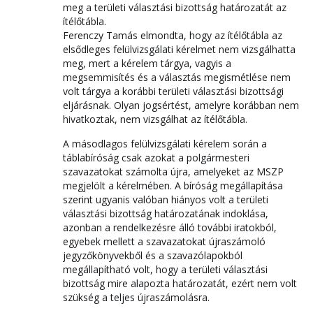
meg a területi választási bizottság határozatát az
ítélőtábla.
Ferenczy Tamás elmondta, hogy az ítélőtábla az
elsődleges felülvizsgálati kérelmet nem vizsgálhatta
meg, mert a kérelem tárgya, vagyis a
megsemmisítés és a választás megismétlése nem
volt tárgya a korábbi területi választási bizottsági
eljárásnak. Olyan jogsértést, amelyre korábban nem
hivatkoztak, nem vizsgálhat az ítélőtábla.
A másodlagos felülvizsgálati kérelem során a
táblabíróság csak azokat a polgármesteri
szavazatokat számolta újra, amelyeket az MSZP
megjelölt a kérelmében. A bíróság megállapítása
szerint ugyanis valóban hiányos volt a területi
választási bizottság határozatának indoklása,
azonban a rendelkezésre álló további iratokból,
egyebek mellett a szavazatokat újraszámoló
jegyzőkönyvekből és a szavazólapokból
megállapítható volt, hogy a területi választási
bizottság mire alapozta határozatát, ezért nem volt
szükség a teljes újraszámolásra.