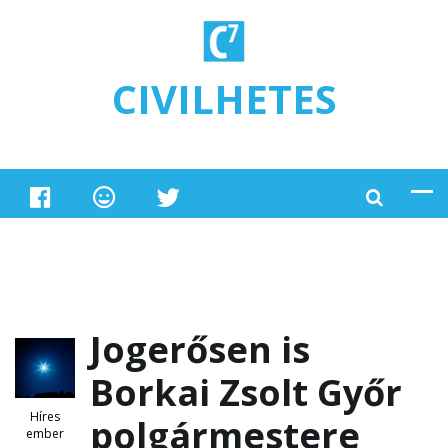
Ugrás a tartalomra
CIVILHETES
Jogerősen is
Borkai Zsolt Győr
Híres
polgármestere
ember