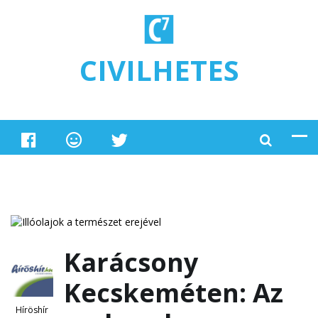
Ugrás a tartalomra
CIVILHETES
Karácsony
Kecskeméten: Az
Híröshír