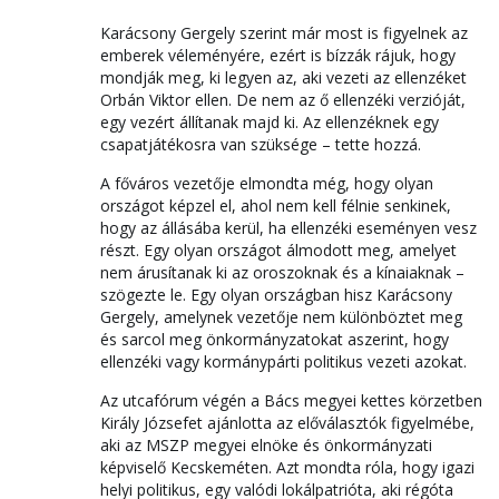
Karácsony Gergely szerint már most is figyelnek az
emberek véleményére, ezért is bízzák rájuk, hogy
mondják meg, ki legyen az, aki vezeti az ellenzéket
Orbán Viktor ellen. De nem az ő ellenzéki verzióját,
egy vezért állítanak majd ki. Az ellenzéknek egy
csapatjátékosra van szüksége – tette hozzá.
A főváros vezetője elmondta még, hogy olyan
országot képzel el, ahol nem kell félnie senkinek,
hogy az állásába kerül, ha ellenzéki eseményen vesz
részt. Egy olyan országot álmodott meg, amelyet
nem árusítanak ki az oroszoknak és a kínaiaknak –
szögezte le. Egy olyan országban hisz Karácsony
Gergely, amelynek vezetője nem különböztet meg
és sarcol meg önkormányzatokat aszerint, hogy
ellenzéki vagy kormánypárti politikus vezeti azokat.
Az utcafórum végén a Bács megyei kettes körzetben
Király Józsefet ajánlotta az előválasztók figyelmébe,
aki az MSZP megyei elnöke és önkormányzati
képviselő Kecskeméten. Azt mondta róla, hogy igazi
helyi politikus, egy valódi lokálpatrióta, aki régóta