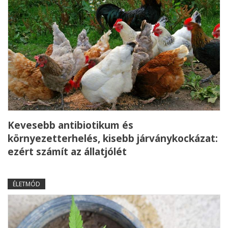
Kevesebb antibiotikum és
környezetterhelés, kisebb járványkockázat:
ezért számít az állatjólét
ÉLETMÓD