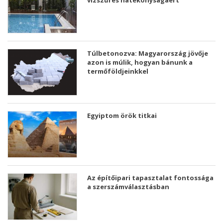
vízszűrés hatékonyságáért
Túlbetonozva: Magyarország jövője
azon is múlik, hogyan bánunk a
termőföldjeinkkel
Egyiptom örök titkai
Az építőipari tapasztalat fontossága
a szerszámválasztásban