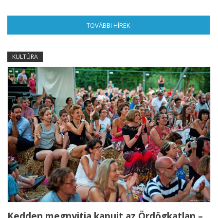
TOVÁBBI HÍREK
(AKTÍV FÜL)
KULTÚRA
Kedden megnyitja kapuit az Ördögkatlan –