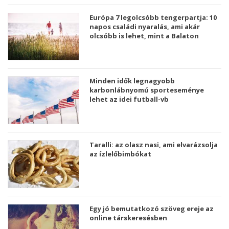
Európa 7 legolcsóbb tengerpartja: 10
napos családi nyaralás, ami akár
olcsóbb is lehet, mint a Balaton
Minden idők legnagyobb
karbonlábnyomú sporteseménye
lehet az idei futball-vb
Taralli: az olasz nasi, ami elvarázsolja
az ízlelőbimbókat
Egy jó bemutatkozó szöveg ereje az
online társkeresésben