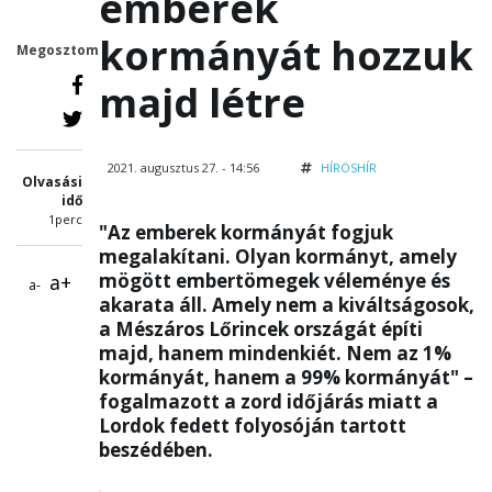
emberek
kormányát hozzuk
Megosztom
majd létre
2021. augusztus 27. - 14:56
HÍRÖSHÍR
Olvasási
idő
1perc
"Az emberek kormányát fogjuk
megalakítani. Olyan kormányt, amely
mögött embertömegek véleménye és
a+
a-
akarata áll. Amely nem a kiváltságosok,
a Mészáros Lőrincek országát építi
majd, hanem mindenkiét. Nem az 1%
kormányát, hanem a 99% kormányát" –
fogalmazott a zord időjárás miatt a
Lordok fedett folyosóján tartott
beszédében.