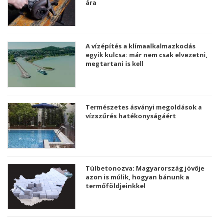
ára
A vízépítés a klímaalkalmazkodás
egyik kulcsa: már nem csak elvezetni,
megtartani is kell
Természetes ásványi megoldások a
vízszűrés hatékonyságáért
Túlbetonozva: Magyarország jövője
azon is múlik, hogyan bánunk a
termőföldjeinkkel