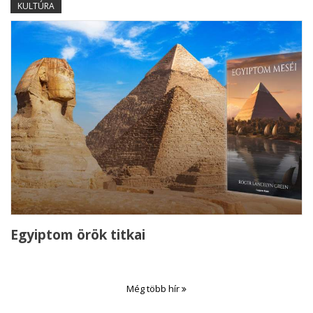
KULTÚRA
Egyiptom örök titkai
Még több hír