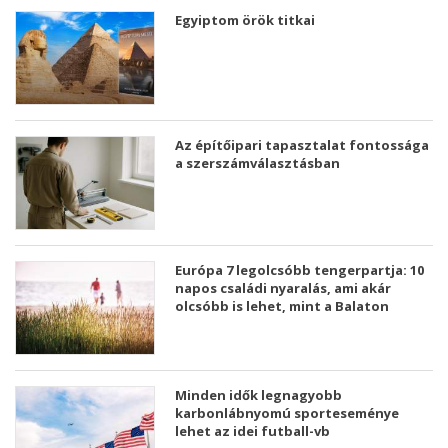
Egyiptom örök titkai
Az építőipari tapasztalat fontossága
a szerszámválasztásban
Európa 7 legolcsóbb tengerpartja: 10
napos családi nyaralás, ami akár
olcsóbb is lehet, mint a Balaton
Minden idők legnagyobb
karbonlábnyomú sporteseménye
lehet az idei futball-vb