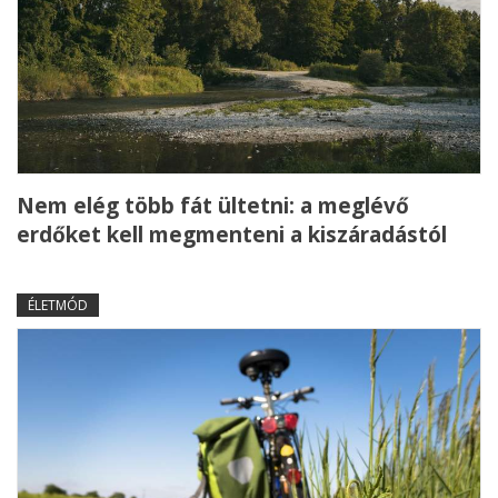
Nem elég több fát ültetni: a meglévő
erdőket kell megmenteni a kiszáradástól
ÉLETMÓD