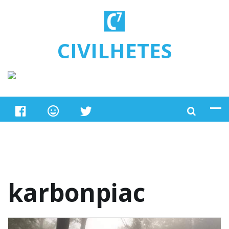
Ugrás a tartalomra
CIVILHETES
karbonpiac