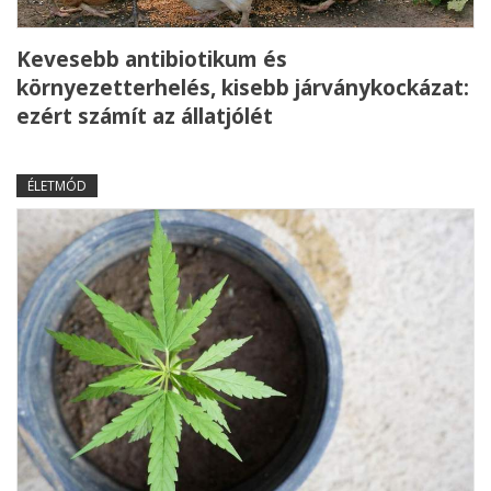
Kevesebb antibiotikum és
környezetterhelés, kisebb járványkockázat:
ezért számít az állatjólét
ÉLETMÓD