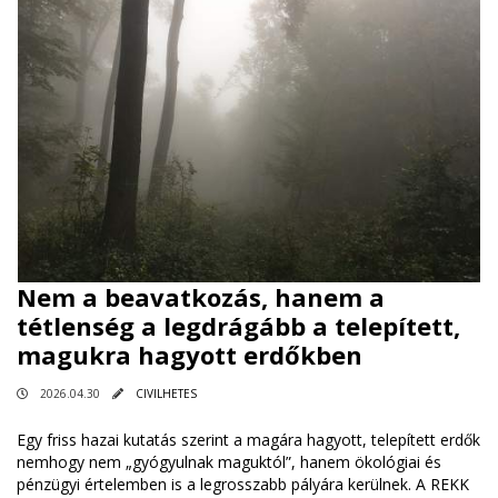
Nem a beavatkozás, hanem a
tétlenség a legdrágább a telepített,
magukra hagyott erdőkben
2026.04.30
CIVILHETES
Egy friss hazai kutatás szerint a magára hagyott, telepített erdők
nemhogy nem „gyógyulnak maguktól”, hanem ökológiai és
pénzügyi értelemben is a legrosszabb pályára kerülnek. A REKK