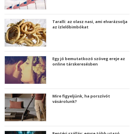
Taralli: az olasz nasi, ami elvarázsolja
az ízlelőbimbókat
Egy jó bemutatkozó szöveg ereje az
online társkeresésben
Mire figyeljünk, ha porszívót
vásárolunk?
Reptéri szállás: egyre több utazó