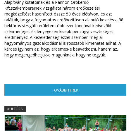
Alapítvány kutatóinak és a Pannon Örökerdő
Kft.szakembereinek vizsgálata három erdőkezelési
megközelítést hasonlított össze 50 éves időtávon, és azt
találták, hogy a folyamatos erdőborításon alapuló kezelés a 38
hektáros vizsgált területen több ezer tonnával kedvezőbb
szénmérleget és lényegesen kisebb pénzügyi veszteséget
eredményez. A kezeletlenség ezzel szemben még a
hagyományos gazdálkodásnál is rosszabb kimenetet adhat. A
kérdés így nem az, hogy érdemes-e beavatkozni, hanem az,
hogy megengedhetjük-e magunknak, hogy ne tegyük.
TOVÁBBI HÍREK
(AKTÍV FÜL)
KULTÚRA