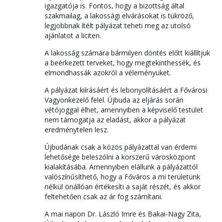
igazgatója is. Fontos, hogy a bizottság által
szakmailag, a lakossági elvárásokat is tükröző,
legjobbnak ítélt pályázat teheti meg az utolsó
ajánlatot a liciten.
A lakosság számára bármilyen döntés előtt kiállítjuk
a beérkezett terveket, hogy megtekinthessék, és
elmondhassák azokról a véleményüket.
A pályázat kiírásáért és lebonyolításáért a Fővárosi
Vagyonkezelő felel. Újbuda az eljárás során
vétójoggal élhet, amennyiben a képviselő testület
nem támogatja az eladást, akkor a pályázat
eredménytelen lesz.
Újbudának csak a közös pályázattal van érdemi
lehetősége beleszólni a korszerű városközpont
kialakításába. Amennyiben elállunk a pályázattól
valószínűsíthető, hogy a Főváros a mi területünk
nélkül önállóan értékesíti a saját részét, és akkor
feltehetően csak az ár fog számítani.
A mai napon Dr. László Imre és Bakai-Nagy Zita,