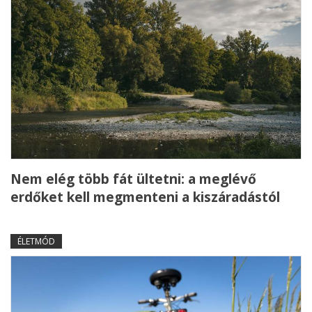
Nem elég több fát ültetni: a meglévő
erdőket kell megmenteni a kiszáradástól
ÉLETMÓD