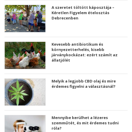
A szeretet töltött káposztája –
Kéretlen Figyelem ételosztás
Debrecenben
Kevesebb antibiotikum és
környezetterhelés, kisebb
járványkockázat: ezért számít az
állatjólét
Melyik a legjobb CBD olaj és mire
érdemes figyelni a választásnál?
Mennyibe kerülhet a lézeres
szemműtét, és mit érdemes tudni
róla?