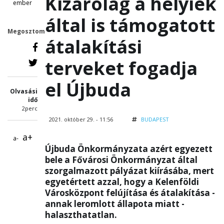
Kizárólag a helyiek
ember
által is támogatott
Megosztom
átalakítási
terveket fogadja
el Újbuda
Olvasási
idő
2perc
2021. október 29. - 11:56
BUDAPEST
a+
a-
Újbuda Önkormányzata azért egyezett
bele a Fővárosi Önkormányzat által
szorgalmazott pályázat kiírásába, mert
egyetértett azzal, hogy a Kelenföldi
Városközpont felújítása és átalakítása -
annak leromlott állapota miatt -
halaszthatatlan.