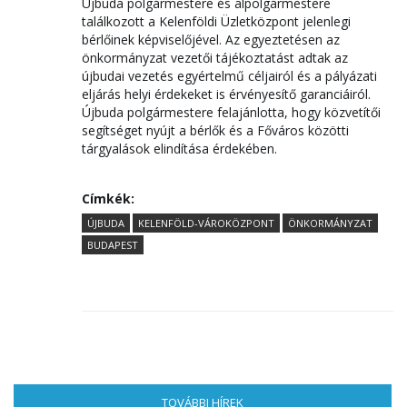
Újbuda polgármestere és alpolgármestere
találkozott a Kelenföldi Üzletközpont jelenlegi
bérlőinek képviselőjével. Az egyeztetésen az
önkormányzat vezetői tájékoztatást adtak az
újbudai vezetés egyértelmű céljairól és a pályázati
eljárás helyi érdekeket is érvényesítő garanciáiról.
Újbuda polgármestere felajánlotta, hogy közvetítői
segítséget nyújt a bérlők és a Főváros közötti
tárgyalások elindítása érdekében.
Címkék:
ÚJBUDA
KELENFÖLD-VÁROKÖZPONT
ÖNKORMÁNYZAT
BUDAPEST
TOVÁBBI HÍREK
(AKTÍV FÜL)