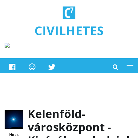
Ugrás a tartalomra
CIVILHETES
Kelenföld-
városközpont -
Híres