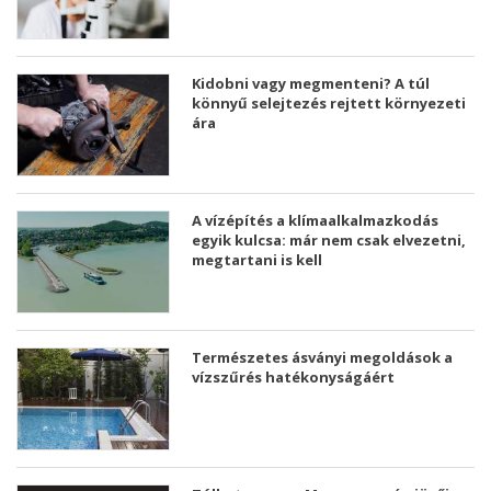
Kidobni vagy megmenteni? A túl
könnyű selejtezés rejtett környezeti
ára
A vízépítés a klímaalkalmazkodás
egyik kulcsa: már nem csak elvezetni,
megtartani is kell
Természetes ásványi megoldások a
vízszűrés hatékonyságáért