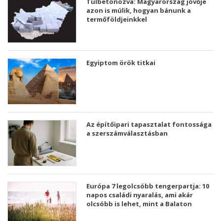
Túlbetonozva: Magyarország jövője
azon is múlik, hogyan bánunk a
termőföldjeinkkel
Egyiptom örök titkai
Az építőipari tapasztalat fontossága
a szerszámválasztásban
Európa 7 legolcsóbb tengerpartja: 10
napos családi nyaralás, ami akár
olcsóbb is lehet, mint a Balaton