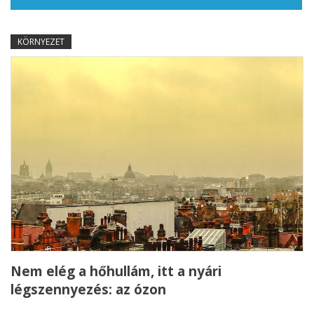
KÖRNYEZET
Nem elég a hőhullám, itt a nyári
légszennyezés: az ózon