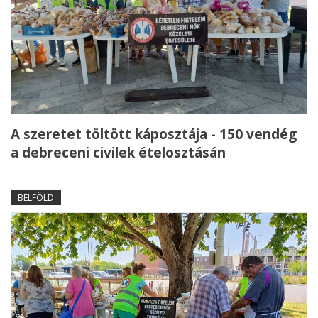
A szeretet töltött káposztája - 150 vendég
a debreceni civilek ételosztásán
BELFÖLD