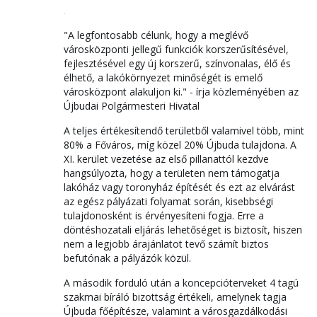
"A legfontosabb célunk, hogy a meglévő
városközponti jellegű funkciók korszerűsítésével,
fejlesztésével egy új korszerű, színvonalas, élő és
élhető, a lakókörnyezet minőségét is emelő
városközpont alakuljon ki." - írja közleményében az
Újbudai Polgármesteri Hivatal
A teljes értékesítendő területből valamivel több, mint
80% a Főváros, míg közel 20% Újbuda tulajdona. A
XI. kerület vezetése az első pillanattól kezdve
hangsúlyozta, hogy a területen nem támogatja
lakóház vagy toronyház építését és ezt az elvárást
az egész pályázati folyamat során, kisebbségi
tulajdonosként is érvényesíteni fogja. Erre a
döntéshozatali eljárás lehetőséget is biztosít, hiszen
nem a legjobb árajánlatot tevő számít biztos
befutónak a pályázók közül.
A második forduló után a koncepcióterveket 4 tagú
szakmai bíráló bizottság értékeli, amelynek tagja
Újbuda főépítésze, valamint a városgazdálkodási