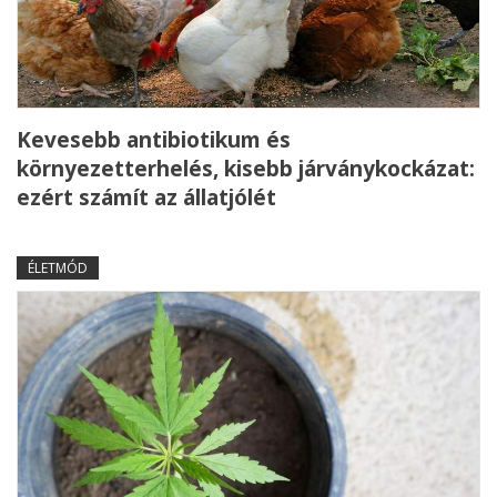
Kevesebb antibiotikum és
környezetterhelés, kisebb járványkockázat:
ezért számít az állatjólét
ÉLETMÓD