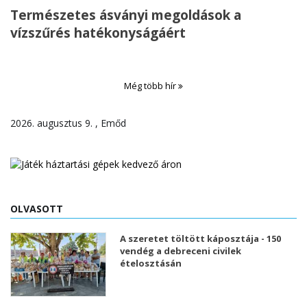
Természetes ásványi megoldások a
vízszűrés hatékonyságáért
Még több hír
2026. augusztus 9. , Emőd
OLVASOTT
A szeretet töltött káposztája - 150
vendég a debreceni civilek
ételosztásán