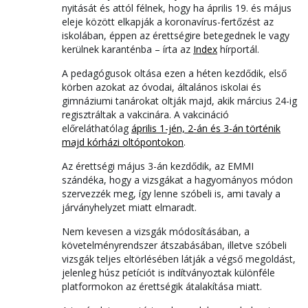
nyitását és attól félnek, hogy ha április 19. és május
eleje között elkapják a koronavírus-fertőzést az
iskolában, éppen az érettségire betegednek le vagy
kerülnek karanténba – írta az
Index
hírportál.
A pedagógusok oltása ezen a héten kezdődik, első
körben azokat az óvodai, általános iskolai és
gimnáziumi tanárokat oltják majd, akik március 24-ig
regisztráltak a vakcinára. A vakcináció
előreláthatólag
április 1-jén, 2-án és 3-án történik
majd kórházi oltópontokon
.
Az érettségi május 3-án kezdődik, az EMMI
szándéka, hogy a vizsgákat a hagyományos módon
szervezzék meg, így lenne szóbeli is, ami tavaly a
járványhelyzet miatt elmaradt.
Nem kevesen a vizsgák módosításában, a
követelményrendszer átszabásában, illetve szóbeli
vizsgák teljes eltörlésében látják a végső megoldást,
jelenleg húsz petíciót is indítványoztak különféle
platformokon az érettségik átalakítása miatt.