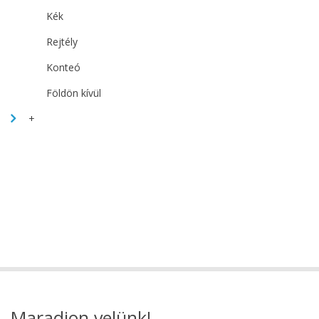
Kék
Rejtély
Konteó
Földön kívül
+
Maradjon velünk!