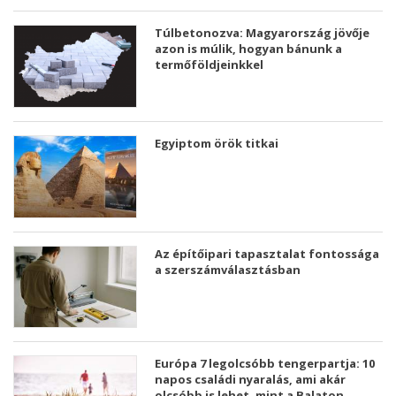
Túlbetonozva: Magyarország jövője
azon is múlik, hogyan bánunk a
termőföldjeinkkel
Egyiptom örök titkai
Az építőipari tapasztalat fontossága
a szerszámválasztásban
Európa 7 legolcsóbb tengerpartja: 10
napos családi nyaralás, ami akár
olcsóbb is lehet, mint a Balaton