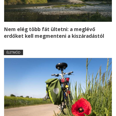
Nem elég több fát ültetni: a meglévő
erdőket kell megmenteni a kiszáradástól
ÉLETMÓD