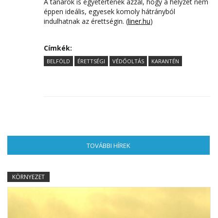
A tanárok is egyetértenek azzal, hogy a helyzet nem
éppen ideális, egyesek komoly hátrányból
indulhatnak az érettségin. (
liner.hu
)
Címkék:
BELFÖLD
ÉRETTSÉGI
VÉDŐOLTÁS
KARANTÉN
TOVÁBBI HÍREK
(AKTÍV FÜL)
KÖRNYEZET