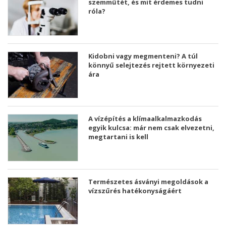
szemműtét, és mit érdemes tudni
róla?
Kidobni vagy megmenteni? A túl
könnyű selejtezés rejtett környezeti
ára
A vízépítés a klímaalkalmazkodás
egyik kulcsa: már nem csak elvezetni,
megtartani is kell
Természetes ásványi megoldások a
vízszűrés hatékonyságáért