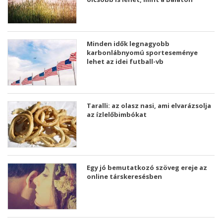
Minden idők legnagyobb
karbonlábnyomú sporteseménye
lehet az idei futball-vb
Taralli: az olasz nasi, ami elvarázsolja
az ízlelőbimbókat
Egy jó bemutatkozó szöveg ereje az
online társkeresésben