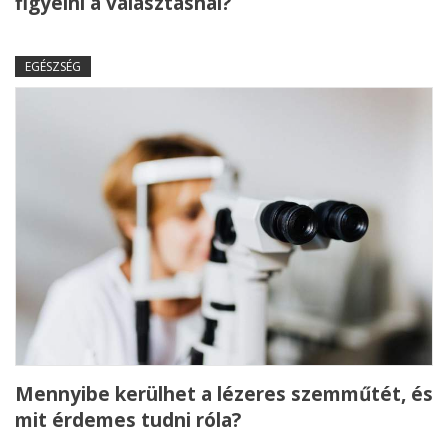
figyelni a választásnál?
EGÉSZSÉG
Mennyibe kerülhet a lézeres szemműtét, és
mit érdemes tudni róla?