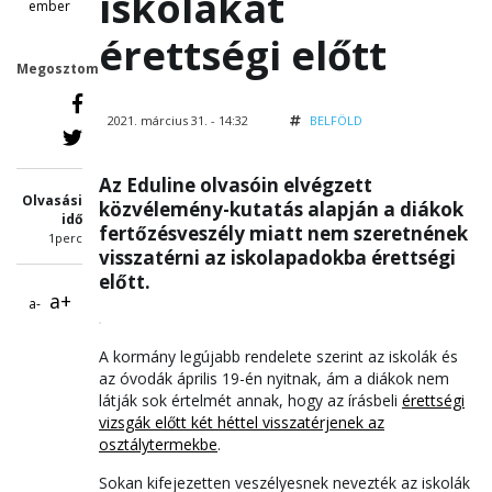
iskolákat
ember
érettségi előtt
Megosztom
2021. március 31. - 14:32
BELFÖLD
Az Eduline olvasóin elvégzett
Olvasási
közvélemény-kutatás alapján a diákok
idő
fertőzésveszély miatt nem szeretnének
1perc
visszatérni az iskolapadokba érettségi
előtt.
a+
a-
A kormány legújabb rendelete szerint az iskolák és
az óvodák április 19-én nyitnak, ám a diákok nem
látják sok értelmét annak, hogy az írásbeli
érettségi
vizsgák előtt két héttel visszatérjenek az
osztálytermekbe
.
Sokan kifejezetten veszélyesnek nevezték az iskolák