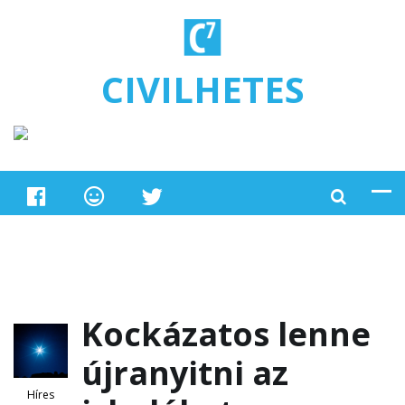
Ugrás a tartalomra
CIVILHETES
Kockázatos lenne
újranyitni az
Híres