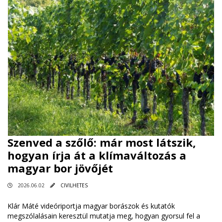
Szenved a szőlő: már most látszik,
hogyan írja át a klímaváltozás a
magyar bor jövőjét
2026.06.02
CIVILHETES
Klár Máté videóriportja magyar borászok és kutatók
megszólalásain keresztül mutatja meg, hogyan gyorsul fel a