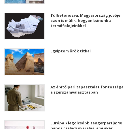
Túlbetonozva: Magyarország jövője
azon is múlik, hogyan bánunk a
termőföldjeinkkel
Egyiptom örök titkai
Az építőipari tapasztalat fontossága
a szerszámválasztásban
Európa 7 legolcsóbb tengerpartja: 10
napos családi nyaralás, ami akár