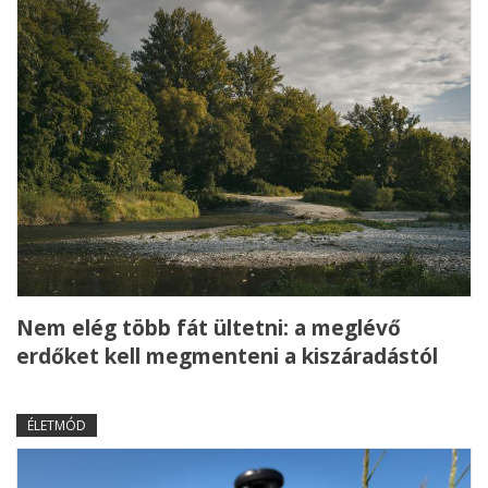
Nem elég több fát ültetni: a meglévő
erdőket kell megmenteni a kiszáradástól
ÉLETMÓD