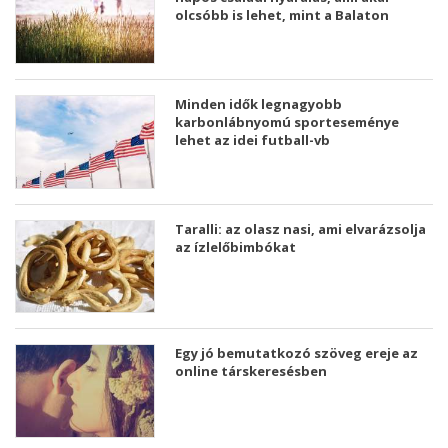
olcsóbb is lehet, mint a Balaton
Minden idők legnagyobb
karbonlábnyomú sporteseménye
lehet az idei futball-vb
Taralli: az olasz nasi, ami elvarázsolja
az ízlelőbimbókat
Egy jó bemutatkozó szöveg ereje az
online társkeresésben