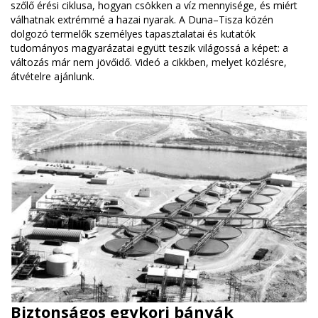
szőlő érési ciklusa, hogyan csökken a víz mennyisége, és miért
válhatnak extrémmé a hazai nyarak. A Duna–Tisza közén
dolgozó termelők személyes tapasztalatai és kutatók
tudományos magyarázatai együtt teszik világossá a képet: a
változás már nem jövőidő. Videó a cikkben, melyet közlésre,
átvételre ajánlunk.
Biztonságos egykori bányák