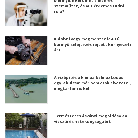
Mennyibe kerülhet a lézeres
szemműtét, és mit érdemes tudni
róla?
Kidobni vagy megmenteni? A túl
könnyű selejtezés rejtett környezeti
ára
A vízépítés a klímaalkalmazkodás
egyik kulcsa: már nem csak elvezetni,
megtartani is kell
Természetes ásványi megoldások a
vízszűrés hatékonyságáért