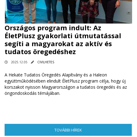
Országos program indult: Az
ÉletPlusz gyakorlati útmutatással
segíti a magyarokat az aktív és
tudatos öregedéshez
2025.12.05
CIVILHETES
A Hekate Tudatos Öregedés Alapítvány és a Haleon
együttműködésében elindult ÉletPlusz program célja, hogy új
korszakot nyisson Magyarországon a tudatos öregedés és az
öngondoskodás témájában.
TOVÁBBI HÍREK
(AKTÍV FÜL)