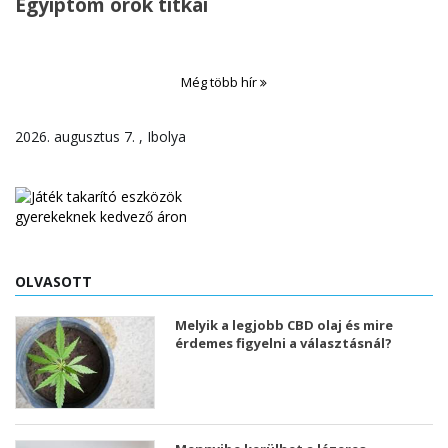
Egyiptom örök titkai
Még több hír
2026. augusztus 7. , Ibolya
OLVASOTT
Melyik a legjobb CBD olaj és mire
érdemes figyelni a választásnál?