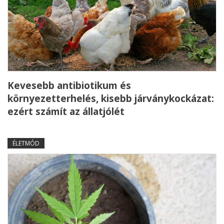
Kevesebb antibiotikum és
környezetterhelés, kisebb járványkockázat:
ezért számít az állatjólét
ÉLETMÓD