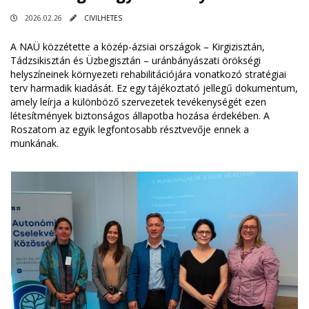
2026.02.26
CIVILHETES
A NAÜ közzétette a közép-ázsiai országok – Kirgizisztán,
Tádzsikisztán és Üzbegisztán – uránbányászati örökségi
helyszíneinek környezeti rehabilitációjára vonatkozó stratégiai
terv harmadik kiadását. Ez egy tájékoztató jellegű dokumentum,
amely leírja a különböző szervezetek tevékenységét ezen
létesítmények biztonságos állapotba hozása érdekében. A
Roszatom az egyik legfontosabb résztvevője ennek a
munkának.