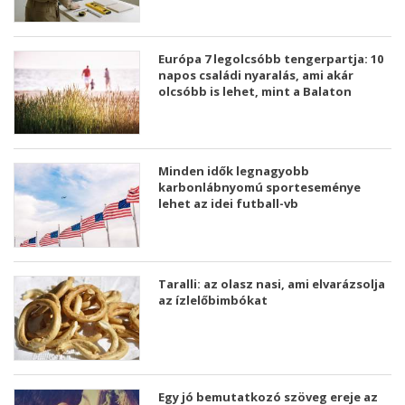
Európa 7 legolcsóbb tengerpartja: 10
napos családi nyaralás, ami akár
olcsóbb is lehet, mint a Balaton
Minden idők legnagyobb
karbonlábnyomú sporteseménye
lehet az idei futball-vb
Taralli: az olasz nasi, ami elvarázsolja
az ízlelőbimbókat
Egy jó bemutatkozó szöveg ereje az