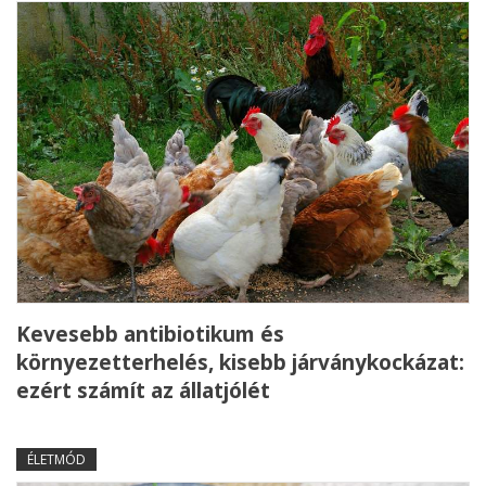
Kevesebb antibiotikum és
környezetterhelés, kisebb járványkockázat:
ezért számít az állatjólét
ÉLETMÓD