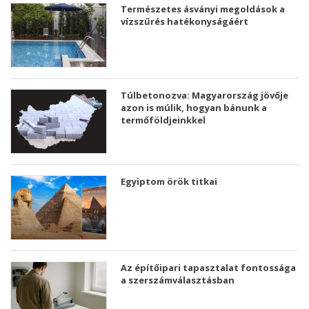
Természetes ásványi megoldások a
vízszűrés hatékonyságáért
Túlbetonozva: Magyarország jövője
azon is múlik, hogyan bánunk a
termőföldjeinkkel
Egyiptom örök titkai
Az építőipari tapasztalat fontossága
a szerszámválasztásban