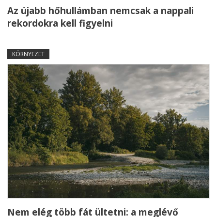
Az újabb hőhullámban nemcsak a nappali
rekordokra kell figyelni
KÖRNYEZET
Nem elég több fát ültetni: a meglévő