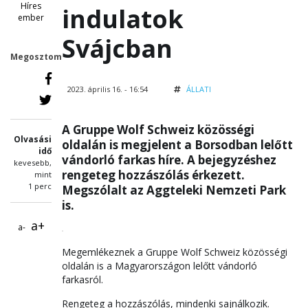
Híres
indulatok
ember
Svájcban
Megosztom
2023. április 16. - 16:54
ÁLLATI
A Gruppe Wolf Schweiz közösségi
Olvasási
oldalán is megjelent a Borsodban lelőtt
idő
vándorló farkas híre. A bejegyzéshez
kevesebb,
rengeteg hozzászólás érkezett.
mint
1 perc
Megszólalt az Aggteleki Nemzeti Park
is.
a+
a-
Megemlékeznek a Gruppe Wolf Schweiz közösségi
oldalán is a Magyarországon lelőtt vándorló
farkasról.
Rengeteg a hozzászólás, mindenki sajnálkozik.