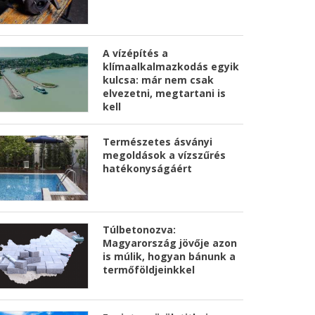
A vízépítés a
klímaalkalmazkodás egyik
kulcsa: már nem csak
elvezetni, megtartani is
kell
Természetes ásványi
megoldások a vízszűrés
hatékonyságáért
Túlbetonozva:
Magyarország jövője azon
is múlik, hogyan bánunk a
termőföldjeinkkel