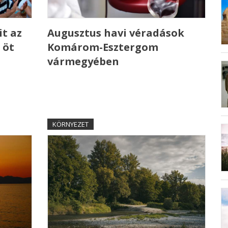
t az
Augusztus havi véradások
 öt
Komárom-Esztergom
vármegyében
KÖRNYEZET