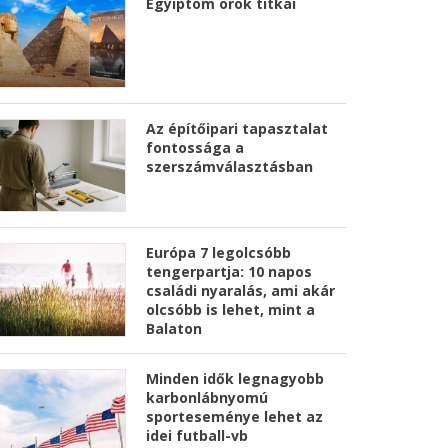
Egyiptom örök titkai
Az építőipari tapasztalat
fontossága a
szerszámválasztásban
Európa 7 legolcsóbb
tengerpartja: 10 napos
családi nyaralás, ami akár
olcsóbb is lehet, mint a
Balaton
Minden idők legnagyobb
karbonlábnyomú
sporteseménye lehet az
idei futball-vb