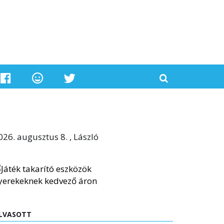
026. augusztus 8. , László
LVASOTT