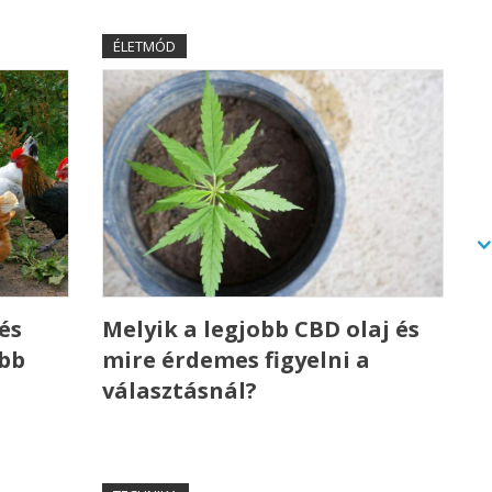
ÉLETMÓD
és
Melyik a legjobb CBD olaj és
ebb
mire érdemes figyelni a
választásnál?