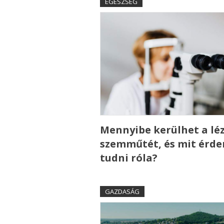
EGÉSZSÉG
Mennyibe kerülhet a lé
szemműtét, és mit érd
tudni róla?
GAZDASÁG