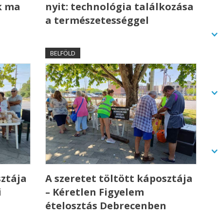
k ma
nyit: technológia találkozása
a természetességgel
BELFÖLD
sztája
A szeretet töltött káposztája
i
– Kéretlen Figyelem
ételosztás Debrecenben