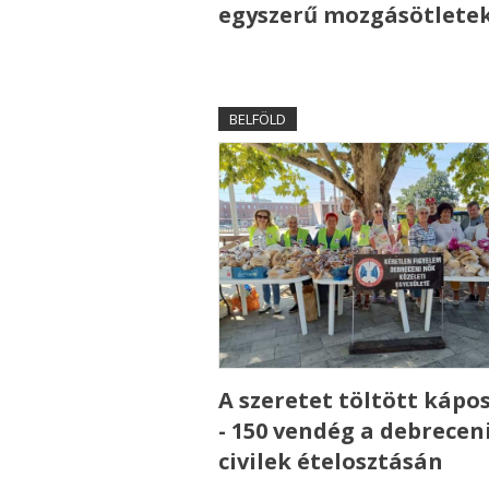
egyszerű mozgásötlete
BELFÖLD
A szeretet töltött kápo
- 150 vendég a debrecen
civilek ételosztásán