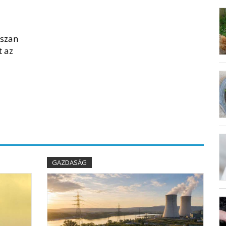
sszan
 az
GAZDASÁG