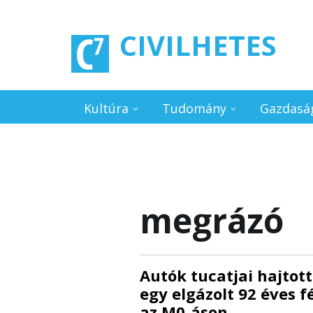
Ugrás a tartalomra
CIVILHETES
Kultúra
Tudomány
Gazdasá
megrázó
Autók tucatjai hajtot
egy elgázolt 92 éves f
az M0-áson