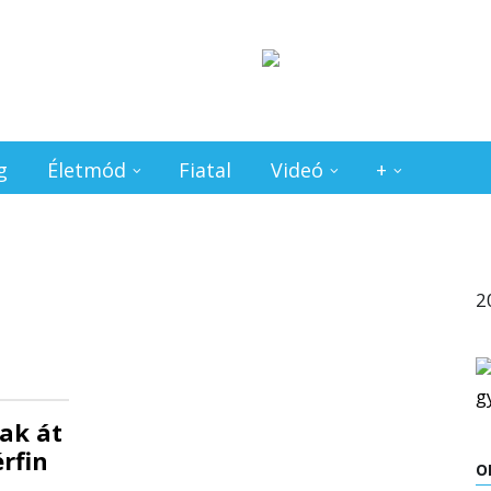
g
Életmód
Fiatal
Videó
+
2
tak át
érfin
O