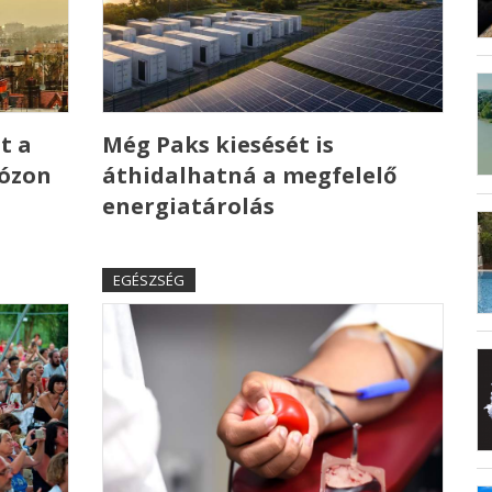
t a
Még Paks kiesését is
 ózon
áthidalhatná a megfelelő
energiatárolás
EGÉSZSÉG