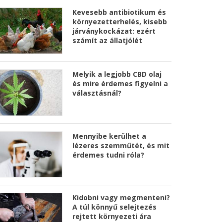
Kevesebb antibiotikum és
környezetterhelés, kisebb
járványkockázat: ezért
számít az állatjólét
Melyik a legjobb CBD olaj
és mire érdemes figyelni a
választásnál?
Mennyibe kerülhet a
lézeres szemműtét, és mit
érdemes tudni róla?
Kidobni vagy megmenteni?
A túl könnyű selejtezés
rejtett környezeti ára