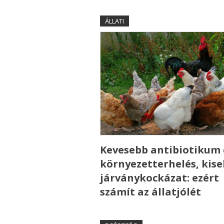
ÁLLATI
Kevesebb antibiotikum 
környezetterhelés, kis
járványkockázat: ezért
számít az állatjólét