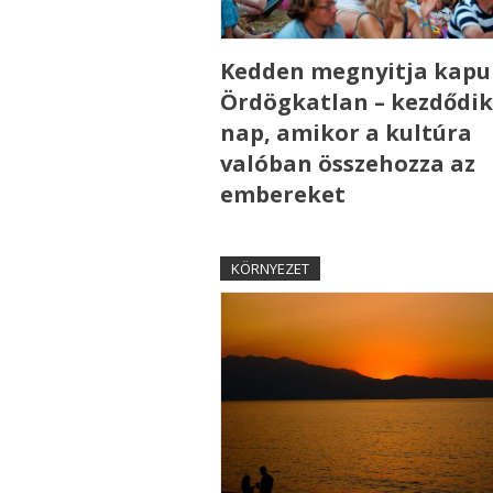
Kedden megnyitja kapui
Ördögkatlan – kezdődik
nap, amikor a kultúra
valóban összehozza az
embereket
KÖRNYEZET