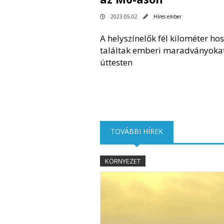
2023.05.02
Híres ember
A helyszínelők fél kilométer ho
találtak emberi maradványokat
úttesten
TOVÁBBI HÍREK
(AKTÍV FÜL)
KÖRNYEZET