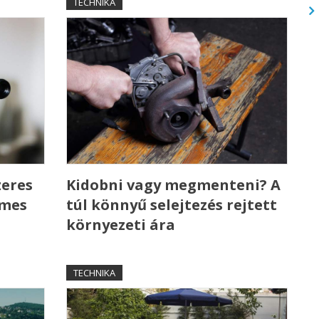
TECHNIKA
zeres
Kidobni vagy megmenteni? A
emes
túl könnyű selejtezés rejtett
környezeti ára
TECHNIKA