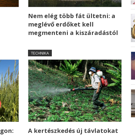
Nem elég több fát ültetni: a
meglévő erdőket kell
megmenteni a kiszáradástól
TECHNIKA
gon:
A kertészkedés új távlatokat