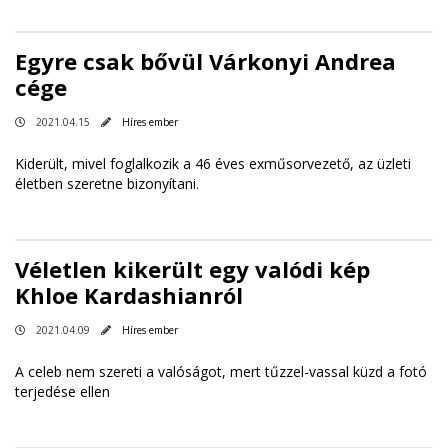
Egyre csak bővül Várkonyi Andrea
cége
2021.04.15
Híres ember
Kiderült, mivel foglalkozik a 46 éves exműsorvezető, az üzleti
életben szeretne bizonyítani.
Véletlen kikerült egy valódi kép
Khloe Kardashianról
2021.04.09
Híres ember
A celeb nem szereti a valóságot, mert tűzzel-vassal küzd a fotó
terjedése ellen