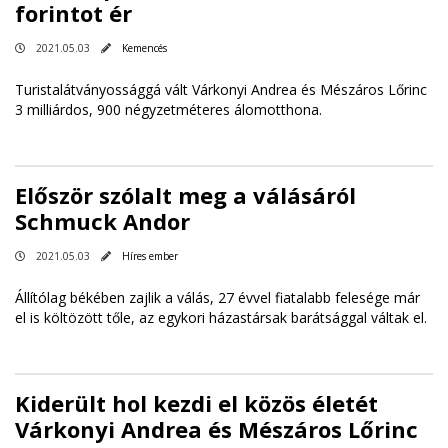
forintot ér
2021.05.03
Kemencés
Turistalátványossággá vált Várkonyi Andrea és Mészáros Lőrinc
3 milliárdos, 900 négyzetméteres álomotthona.
Először szólalt meg a válásáról
Schmuck Andor
2021.05.03
Híres ember
Állítólag békében zajlik a válás, 27 évvel fiatalabb felesége már
el is költözött tőle, az egykori házastársak barátsággal váltak el.
Kiderült hol kezdi el közös életét
Várkonyi Andrea és Mészáros Lőrinc