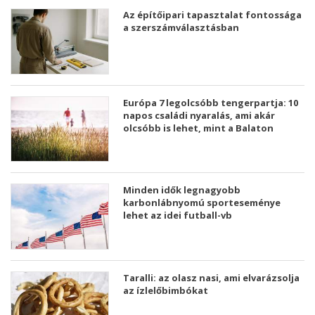
Az építőipari tapasztalat fontossága
a szerszámválasztásban
Európa 7 legolcsóbb tengerpartja: 10
napos családi nyaralás, ami akár
olcsóbb is lehet, mint a Balaton
Minden idők legnagyobb
karbonlábnyomú sporteseménye
lehet az idei futball-vb
Taralli: az olasz nasi, ami elvarázsolja
az ízlelőbimbókat