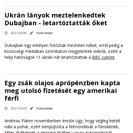
Ukrán lányok meztelenkedtek
Dubajban - letartóztatták őket
2021.04.06
Híres ember
Dubajban egy erkélyen fotóztak meztelen nőket, erről pedig a
közösségi médiában szombaton megjelentek videók, ezért a
helyi hatóságok 11 ukrán nőt letartóztattak a
BBC szerint
.
Egy zsák olajos aprópénzben kapta
meg utolsó fizetését egy amerikai
férfi
2021.04.03
Híres ember
Andreas Flaten novemberben érezte úgy, hogy végleg betelt
nála a pohár, ezért benyújtotta a felmondását a főnökének,
Miles Walkernek a georgiai Walker Luxury Autoworksnál.