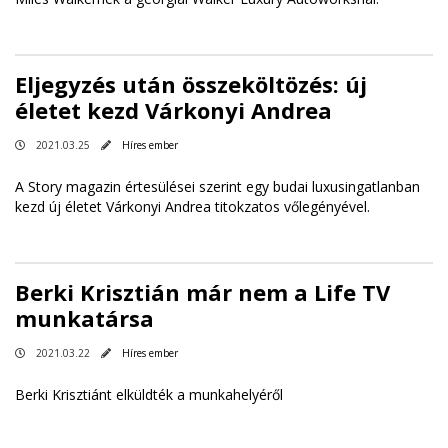
Eljegyzés után összeköltözés: új
életet kezd Várkonyi Andrea
2021.03.25
Híres ember
A Story magazin értesülései szerint egy budai luxusingatlanban
kezd új életet Várkonyi Andrea titokzatos vőlegényével.
Berki Krisztián már nem a Life TV
munkatársa
2021.03.22
Híres ember
Berki Krisztiánt elküldték a munkahelyéről