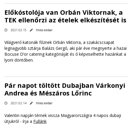
Előkóstolója van Orbán Viktornak, a
TEK ellenőrzi az ételek elkészítését is
2021.02.15
Híres ember
Világverő katonák főznek Orbán Viktorra, a szakácscsapat
legnagyobb sztárja Balázs Gergő, aki pár éve megnyerte a hazai
Bocuse D’or catering kategóriáját és ő képviselhette hazánkat a
lyoni döntőben.
Pár napot töltött Dubajban Várkonyi
Andrea és Mészáros Lőrinc
2021.02.14
Híres ember
Valentin napján térnek vissza Magyarországra 4 napos dubaji
útjukról - írja a
Fullánk