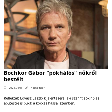
Bochkor Gábor "pókhálós" nőkről
beszélt
2021.04.08
Híres ember
Reflektált Lovász László kijelentésére, aki szerint sok nő az
aputestre is bukik a kockás hassal szemben.