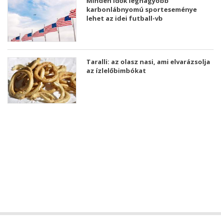
Minden idők legnagyobb
karbonlábnyomú sporteseménye
lehet az idei futball-vb
Taralli: az olasz nasi, ami elvarázsolja
az ízlelőbimbókat