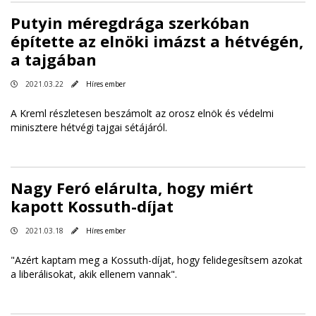
Putyin méregdrága szerkóban
építette az elnöki imázst a hétvégén,
a tajgában
2021.03.22
Híres ember
A Kreml részletesen beszámolt az orosz elnök és védelmi
minisztere hétvégi tajgai sétájáról.
Nagy Feró elárulta, hogy miért
kapott Kossuth-díjat
2021.03.18
Híres ember
"Azért kaptam meg a Kossuth-díjat, hogy felidegesítsem azokat
a liberálisokat, akik ellenem vannak".