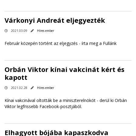
Várkonyi Andreát eljegyezték
2021.03.09
Híres ember
Február közepén történt az eljegyzés - írta meg a Fullánk
Orbán Viktor kínai vakcinát kért és
kapott
2021.02.28
Híres ember
Kínai vakcinával oltották be a miniszterelnököt - derül ki Orbán
Viktor legfrissebb Facebook-posztjából.
Elhagyott bójába kapaszkodva