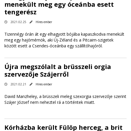
menekült meg egy óceánba esett
tengerész
2021.02.25
Híres ember
Tizennégy órán át egy elhagyott bójába kapaszkodva menekült
meg egy hajómérnök, aki Új-Zéland és a Pitcairn-szigetek
között esett a Csendes-óceánba egy szállítóhajóról.
Újra megszólalt a brüsszeli orgia
szervezője Szájerről
2021.02.21
Híres ember
David Manzheley, a brüsszeli meleg szexorgia szervezője szerint
Szájer József nem neheztel rá a történtek miatt.
Kórházba került Fülöp herceg, a brit