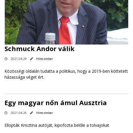
Schmuck Andor válik
2021.04.29
Híres ember
Közösségi oldalán tudatta a politikus, hogy a 2019-ben köttetett
házassága véget ért.
Egy magyar nőn ámul Ausztria
2021.04.26
Híres ember
Ellopták Krisztina autóját, kipofozta belőle a tolvajokat