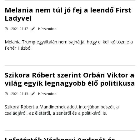
Melania nem túl jó fej a leendő First
Ladyvel
2021.01.17
Híres ember
Melania Trump egyáltalán nem sajnálja, hogy el kell költöznie a
Fehér Házból.
Szikora Róbert szerint Orbán Viktor a
világ egyik legnagyobb élő politikusa
2021.01.13
Híres ember
Szikora Róbert a
Mandinernek
adott interjúban beszélt a
családjáról, az életéről, a zenéről és a politikáról is.
Lefotózták Várkonyi Andreát és