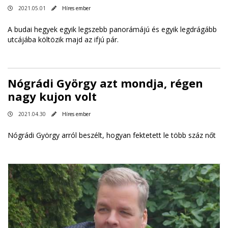
2021.05.01
Híres ember
A budai hegyek egyik legszebb panorámájú és egyik legdrágább
utcájába költözik majd az ifjú pár.
Nógrádi György azt mondja, régen
nagy kujon volt
2021.04.30
Híres ember
Nógrádi György arról beszélt, hogyan fektetett le több száz nőt