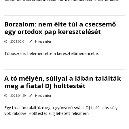
Borzalom: nem élte túl a csecsemő
egy ortodox pap keresztelését
2021.02.01
Híres ember
Többször is belemerítette a keresztelőmedencébe.
A tó mélyén, súllyal a lábán találták
meg a fiatal DJ holttestét
2021.01.29
Híres ember
Egy tó alján találták meg a gyönyörű svájci DJ-t, 40 kilós súly
volt rákötve. Holttestét alig lehetett felismerni.