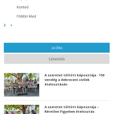
Konteó
Földön kívül
+
24 ÓRA
(AKTÍV FÜL)
SZAVAZÁS
A szeretet töltött káposztája - 150
vendég a debreceni civilek
ételosztásán
A szeretet töltött káposztája –
Kéretlen Figyelem ételosztás