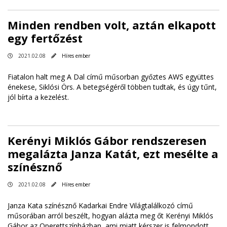
Minden rendben volt, aztán elkapott
egy fertőzést
2021.02.08
Híres ember
Fiatalon halt meg A Dal című műsorban győztes AWS együttes
énekese, Siklósi Örs. A betegségéről többen tudtak, és úgy tűnt,
jól bírta a kezelést.
Kerényi Miklós Gábor rendszeresen
megalázta Janza Katát, ezt mesélte a
színésznő
2021.02.08
Híres ember
Janza Kata színésznő Kadarkai Endre Világtalálkozó című
műsorában arról beszélt, hogyan alázta meg őt Kerényi Miklós
Gábor az Operettszínházban, ami miatt kérszer is felmondott.