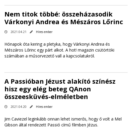
Nem titok többé: összeházasodik
Várkonyi Andrea és Mészáros Lőrinc
2021.04.21
Híres ember
Hónapok óta kering a pletyka, hogy Várkonyi Andrea és
Mészáros Lőrinc egy párt alkot. A hot! magazin csütörtöki
számában a műsorvezető vall a kapcsolatukról.
A Passióban Jézust alakító színész
hisz egy elég beteg QAnon
összeesküvés-elméletben
2021.04.20
Híres ember
Jim Caviezel leginkább onnan lehet ismerős, hogy ő volt a Mel
Gibson által rendezett Passió című filmben Jézus.