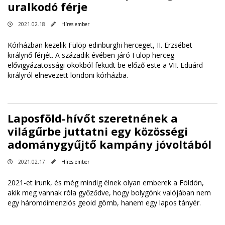
uralkodó férje
2021.02.18
Híres ember
Kórházban kezelik Fülöp edinburghi herceget, II. Erzsébet
királynő férjét. A századik évében járó Fülöp herceg
elővigyázatossági okokból feküdt be előző este a VII. Eduárd
királyról elnevezett londoni kórházba.
Laposföld-hívőt szeretnének a
világűrbe juttatni egy közösségi
adománygyűjtő kampány jóvoltából
2021.02.17
Híres ember
2021-et írunk, és még mindig élnek olyan emberek a Földön,
akik meg vannak róla győződve, hogy bolygónk valójában nem
egy háromdimenziós geoid gömb, hanem egy lapos tányér.