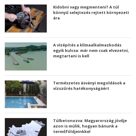
Kidobni vagy megmenteni? A túl
könnyű selejtezés rejtett környezeti
ára
A vízépítés a klímaalkalmazkodás
egyik kulcsa: már nem csak elvezetni,
megtartani is kell
Természetes ásványi megoldások a
vízszűrés hatékonyságáért
Túlbetonozva: Magyarország jövője
azon is múlik, hogyan bánunk a
termőföldjeinkkel