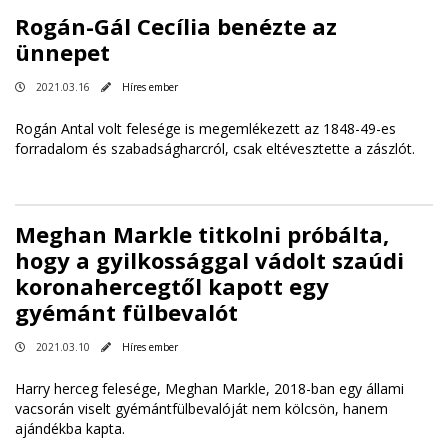
Rogán-Gál Cecília benézte az
ünnepet
2021.03.16
Híres ember
Rogán Antal volt felesége is megemlékezett az 1848-49-es
forradalom és szabadságharcról, csak eltévesztette a zászlót.
Meghan Markle titkolni próbálta,
hogy a gyilkossággal vádolt szaúdi
koronahercegtől kapott egy
gyémánt fülbevalót
2021.03.10
Híres ember
Harry herceg felesége, Meghan Markle, 2018-ban egy állami
vacsorán viselt gyémántfülbevalóját nem kölcsön, hanem
ajándékba kapta.