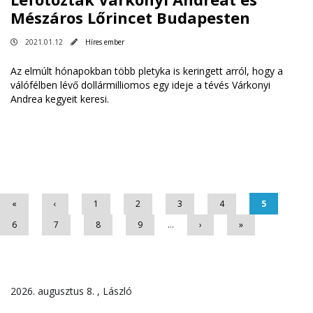
Mészáros Lőrincet Budapesten
2021.01.12
Híres ember
Az elmúlt hónapokban több pletyka is keringett arról, hogy a
válófélben lévő dollármilliomos egy ideje a tévés Várkonyi
Andrea kegyeit keresi.
Oldalak
«
‹
1
2
3
4
5
6
7
8
9
…
›
»
2026. augusztus 8. , László