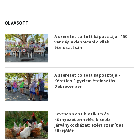
OLVASOTT
A szeretet töltött káposztája - 150
vendég a debreceni civilek
ételosztásán
A szeretet töltött káposztája –
Kéretlen Figyelem ételosztás
Debrecenben
Kevesebb antibiotikum és
környezetterhelés, kisebb
járványkockázat: ezért számít az
állatjólét