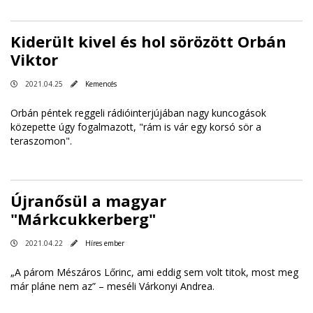
Kiderült kivel és hol sörözött Orbán
Viktor
2021.04.25
Kemencés
Orbán péntek reggeli rádióinterjújában nagy kuncogások
közepette úgy fogalmazott, "rám is vár egy korsó sör a
teraszomon".
Újranősül a magyar
"Márkcukkerberg"
2021.04.22
Híres ember
„A párom Mészáros Lőrinc, ami eddig sem volt titok, most meg
már pláne nem az” – meséli Várkonyi Andrea.