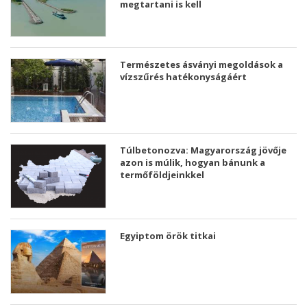
megtartani is kell
Természetes ásványi megoldások a
vízszűrés hatékonyságáért
Túlbetonozva: Magyarország jövője
azon is múlik, hogyan bánunk a
termőföldjeinkkel
Egyiptom örök titkai