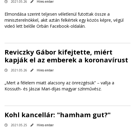
2021.05.26
Híres ember
Elmondása szerint teljesen véletlenül futottak össze a
miniszterelnökkel, akit aztán felkértek egy közös képre, végül
videó lett belőle Orbán Facebook-oldalán.
Reviczky Gábor kifejtette, miért
kapják el az emberek a koronavírust
2021.05.26
Híres ember
„Mert a félelem miatt alacsony az önrezgésük” – vallja a
Kossuth- és Jászai Mari-díjas magyar színművész.
Kohl kancellár: "hamham gut?"
2021.05.25
Híres ember