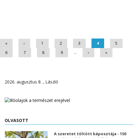
Oldalak
«
‹
1
2
3
4
5
6
7
8
9
…
›
»
2026. augusztus 8. , László
OLVASOTT
A szeretet töltött káposztája - 150