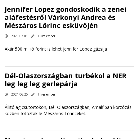
Jennifer Lopez gondoskodik a zenei
aláfestésről Várkonyi Andrea és
Mészáros Lőrinc esküvőjén
2021.07.01
Híres ember
Akár 500 millió forint is lehet Jennifer Lopez gázsija
Dél-Olaszországban turbékol a NER
leg leg leg gerlepárja
2021.06.25
Híres ember
Állítólag csütörtökön, Dél-Olaszországban, Amalfiban korzózás
közben fotózták le Mészáros Lőrincéket.