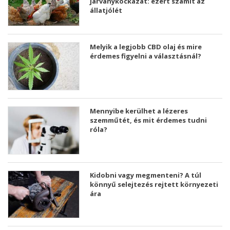
járványkockázat: ezért számít az
állatjólét
Melyik a legjobb CBD olaj és mire
érdemes figyelni a választásnál?
Mennyibe kerülhet a lézeres
szemműtét, és mit érdemes tudni
róla?
Kidobni vagy megmenteni? A túl
könnyű selejtezés rejtett környezeti
ára