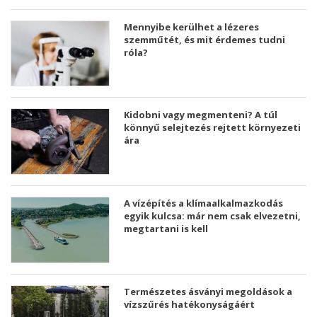
Mennyibe kerülhet a lézeres
szemműtét, és mit érdemes tudni
róla?
Kidobni vagy megmenteni? A túl
könnyű selejtezés rejtett környezeti
ára
A vízépítés a klímaalkalmazkodás
egyik kulcsa: már nem csak elvezetni,
megtartani is kell
Természetes ásványi megoldások a
vízszűrés hatékonyságáért