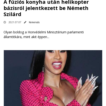
A fúziós konyha után helikopter
bázisról jelentkezett be Németh
Szilárd
2021.07.07
Kemencés
Olyan boldog a Honvédelmi Minisztérium parlamenti
államtitkára, mint akit éppen...