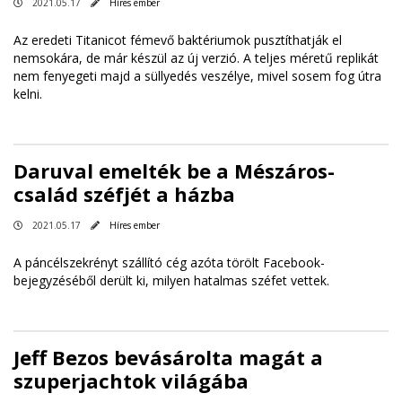
2021.05.17
Híres ember
Az eredeti Titanicot fémevő baktériumok pusztíthatják el
nemsokára, de már készül az új verzió. A teljes méretű replikát
nem fenyegeti majd a süllyedés veszélye, mivel sosem fog útra
kelni.
Daruval emelték be a Mészáros-
család széfjét a házba
2021.05.17
Híres ember
A páncélszekrényt szállító cég azóta törölt Facebook-
bejegyzéséből derült ki, milyen hatalmas széfet vettek.
Jeff Bezos bevásárolta magát a
szuperjachtok világába