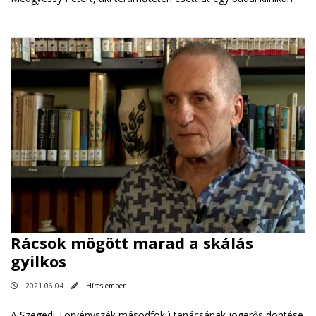
Rácsok mögött marad a skálás
gyilkos
2021.06.04
Híres ember
A Szegedi Törvényszék másodfokú tanácsának jogerős döntése