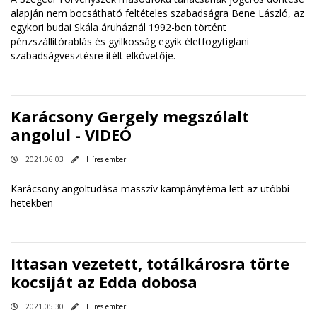
alapján nem bocsátható feltételes szabadságra Bene László, az
egykori budai Skála áruháznál 1992-ben történt
pénzszállítórablás és gyilkosság egyik életfogytiglani
szabadságvesztésre ítélt elkövetője.
Karácsony Gergely megszólalt
angolul - VIDEÓ
2021.06.03
Híres ember
Karácsony angoltudása masszív kampánytéma lett az utóbbi
hetekben
Ittasan vezetett, totálkárosra törte
kocsiját az Edda dobosa
2021.05.30
Híres ember