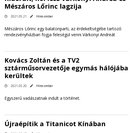
Mészáros Lőrinc lagzija
2021.05.21
Híres ember
Mészáros Lőrinc egy balatonparti, az érdekeltségébe tartozó
rendezvényházban fogja feleségül venni Várkonyi Andreát
Kovács Zoltán és a TV2
sztárműsorvezetője egymás hálójába
kerültek
2021.05.20
Híres ember
Egyszerű vadászatnak indult a történet.
Újraépítik a Titanicot Kínában