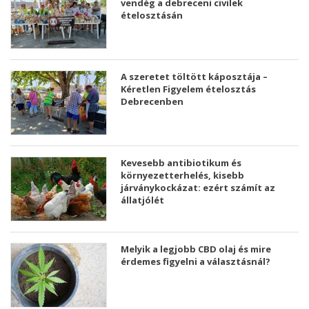
vendég a debreceni civilek
ételosztásán
A szeretet töltött káposztája –
Kéretlen Figyelem ételosztás
Debrecenben
Kevesebb antibiotikum és
környezetterhelés, kisebb
járványkockázat: ezért számít az
állatjólét
Melyik a legjobb CBD olaj és mire
érdemes figyelni a választásnál?