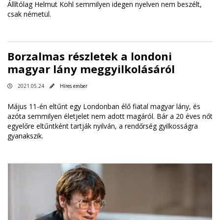
Állítólag Helmut Kohl semmilyen idegen nyelven nem beszélt,
csak németül.
Borzalmas részletek a londoni
magyar lány meggyilkolásáról
2021.05.24
Híres ember
Május 11-én eltűnt egy Londonban élő fiatal magyar lány, és
azóta semmilyen életjelet nem adott magáról. Bár a 20 éves nőt
egyelőre eltűntként tartják nyilván, a rendőrség gyilkosságra
gyanakszik.