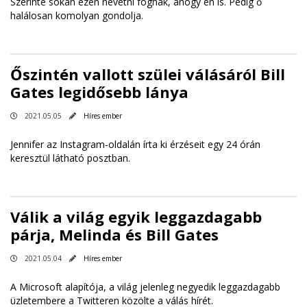
Szerinte sokan ezen nevetni fognak, ahogy én is. Pedig ő
halálosan komolyan gondolja.
Őszintén vallott szülei válásáról Bill
Gates legidősebb lánya
2021.05.05
Híres ember
Jennifer az Instagram-oldalán írta ki érzéseit egy 24 órán
keresztül látható posztban.
Válik a világ egyik leggazdagabb
párja, Melinda és Bill Gates
2021.05.04
Híres ember
A Microsoft alapítója, a világ jelenleg negyedik leggazdagabb
üzletembere a Twitteren közölte a válás hírét.