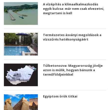
A vízépítés a klímaalkalmazkodás
egyik kulcsa: már nem csak elvezetni,
megtartani is kell
Természetes ásványi megoldások a
vízszűrés hatékonyságáért
Túlbetonozva: Magyarország jövője
azon is múlik, hogyan bánunk a
termőföldjeinkkel
Egyiptom örök titkai