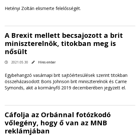
Hetényi Zoltán elismerte felelősségét.
A Brexit mellett becsajozott a brit
miniszterelnök, titokban meg is
nősült
2021.05.30
Híres ember
Egybehangzó vasárnapi brit sajtóértesülések szerint titokban
összeházasodott Boris Johnson brit miniszterelnök és Carrie
Symonds, akit a kormányfő 2019 decemberében jegyzett el.
Cáfolja az Orbánnal fotózkodó
vőlegény, hogy ő van az MNB
reklámjában