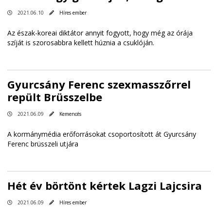
2021.06.10
Híres ember
Az észak-koreai diktátor annyit fogyott, hogy még az órája
szíját is szorosabbra kellett húznia a csuklóján.
Gyurcsány Ferenc szexmasszőrrel
repült Brüsszelbe
2021.06.09
Kemencés
A kormánymédia erőforrásokat csoportosított át Gyurcsány
Ferenc brüsszeli utjára
Hét év börtönt kértek Lagzi Lajcsira
2021.06.09
Híres ember