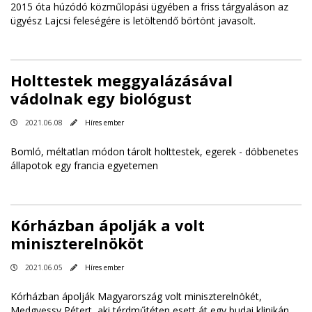
2015 óta húzódó közműlopási ügyében a friss tárgyaláson az
ügyész Lajcsi feleségére is letöltendő börtönt javasolt.
Holttestek meggyalázásával
vádolnak egy biológust
2021.06.08
Híres ember
Bomló, méltatlan módon tárolt holttestek, egerek - döbbenetes
állapotok egy francia egyetemen
Kórházban ápolják a volt
miniszterelnököt
2021.06.05
Híres ember
Kórházban ápolják Magyarország volt miniszterelnökét,
Medgyessy Pétert, aki térdműtéten esett át egy budai klinikán