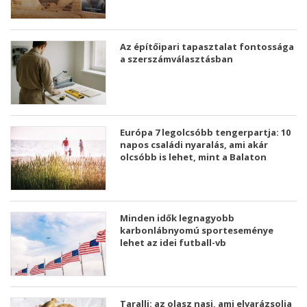
Az építőipari tapasztalat fontossága
a szerszámválasztásban
Európa 7 legolcsóbb tengerpartja: 10
napos családi nyaralás, ami akár
olcsóbb is lehet, mint a Balaton
Minden idők legnagyobb
karbonlábnyomú sporteseménye
lehet az idei futball-vb
Taralli: az olasz nasi, ami elvarázsolja