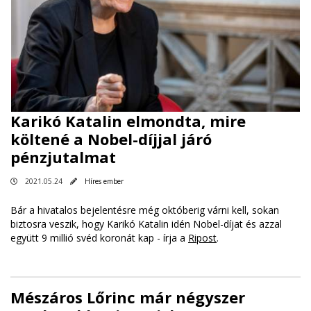
Karikó Katalin elmondta, mire
költené a Nobel-díjjal járó
pénzjutalmat
2021.05.24
Híres ember
Bár a hivatalos bejelentésre még októberig várni kell, sokan
biztosra veszik, hogy Karikó Katalin idén Nobel-díjat és azzal
együtt 9 millió svéd koronát kap - írja a
Ripost
.
Mészáros Lőrinc már négyszer