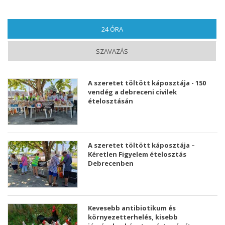
24 ÓRA
(AKTÍV FÜL)
SZAVAZÁS
A szeretet töltött káposztája - 150
vendég a debreceni civilek
ételosztásán
A szeretet töltött káposztája –
Kéretlen Figyelem ételosztás
Debrecenben
Kevesebb antibiotikum és
környezetterhelés, kisebb