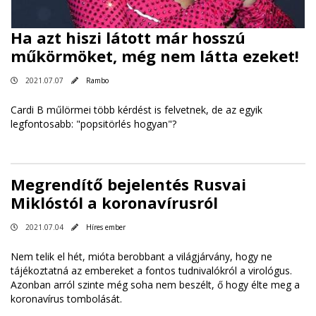
Ha azt hiszi látott már hosszú
műkörmöket, még nem látta ezeket!
2021.07.07
Rambo
Cardi B műlörmei több kérdést is felvetnek, de az egyik
legfontosabb: "popsitörlés hogyan"?
Megrendítő bejelentés Rusvai
Miklóstól a koronavírusról
2021.07.04
Híres ember
Nem telik el hét, mióta berobbant a világjárvány, hogy ne
tájékoztatná az embereket a fontos tudnivalókról a virológus.
Azonban arról szinte még soha nem beszélt, ő hogy élte meg a
koronavírus tombolását.