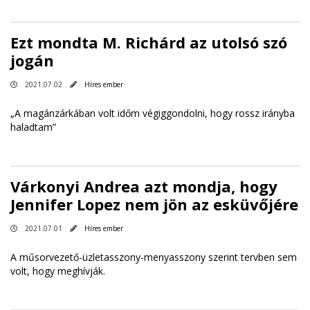
Ezt mondta M. Richárd az utolsó szó
jogán
2021.07.02
Híres ember
„A magánzárkában volt időm végiggondolni, hogy rossz irányba
haladtam”
Várkonyi Andrea azt mondja, hogy
Jennifer Lopez nem jön az esküvőjére
2021.07.01
Híres ember
A műsorvezető-üzletasszony-menyasszony szerint tervben sem
volt, hogy meghívják.