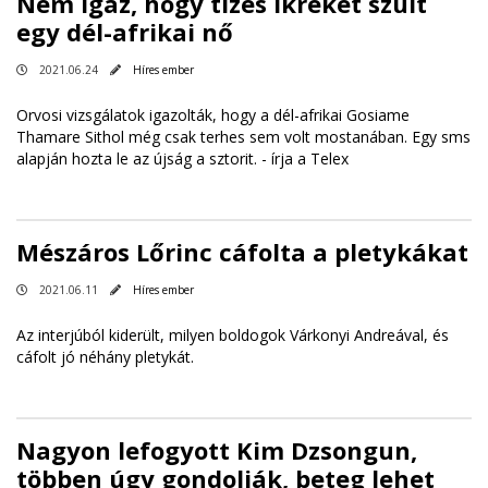
Nem igaz, hogy tízes ikreket szült
egy dél-afrikai nő
2021.06.24
Híres ember
Orvosi vizsgálatok igazolták, hogy a dél-afrikai Gosiame
Thamare Sithol még csak terhes sem volt mostanában. Egy sms
alapján hozta le az újság a sztorit. - írja a Telex
Mészáros Lőrinc cáfolta a pletykákat
2021.06.11
Híres ember
Az interjúból kiderült, milyen boldogok Várkonyi Andreával, és
cáfolt jó néhány pletykát.
Nagyon lefogyott Kim Dzsongun,
többen úgy gondolják, beteg lehet