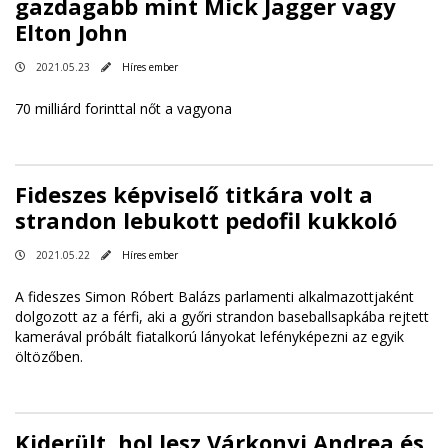
gazdagabb mint Mick Jagger vagy
Elton John
2021.05.23
Híres ember
70 milliárd forinttal nőt a vagyona
Fideszes képviselő titkára volt a
strandon lebukott pedofil kukkoló
2021.05.22
Híres ember
A fideszes Simon Róbert Balázs parlamenti alkalmazottjaként
dolgozott az a férfi, aki a győri strandon baseballsapkába rejtett
kamerával próbált fiatalkorú lányokat lefényképezni az egyik
öltözőben.
Kiderült, hol lesz Várkonyi Andrea és