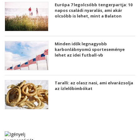
Európa 7 legolcsóbb tengerpartja: 10
napos családi nyaralás, ami akár
olcsóbb is lehet, mint a Balaton
Minden idők legnagyobb
karbonlábnyomú sporteseménye
lehet az idei futball-vb
Taralli: az olasz nasi, ami elvarázsolja
az ízlelőbimbókat