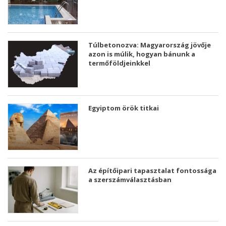
Túlbetonozva: Magyarország jövője
azon is múlik, hogyan bánunk a
termőföldjeinkkel
Egyiptom örök titkai
Az építőipari tapasztalat fontossága
a szerszámválasztásban