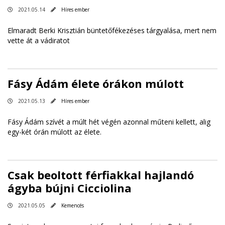
2021.05.14
Híres ember
Elmaradt Berki Krisztián büntetőfékezéses tárgyalása, mert nem
vette át a vádiratot
Fásy Ádám élete órákon múlott
2021.05.13
Híres ember
Fásy Ádám szívét a múlt hét végén azonnal műteni kellett, alig
egy-két órán múlott az élete.
Csak beoltott férfiakkal hajlandó
ágyba bújni Cicciolina
2021.05.05
Kemencés