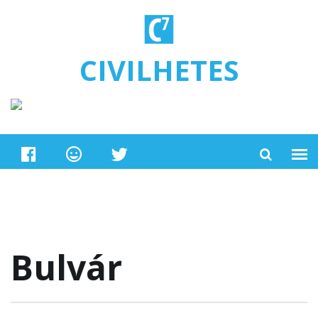
Ugrás a tartalomra
CIVILHETES
Bulvár