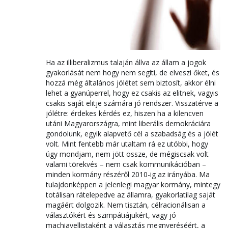
Ha az illiberalizmus talaján állva az állam a jogok
gyakorlását nem hogy nem segíti, de elveszi őket, és
hozzá még általános jólétet sem biztosít, akkor élni
lehet a gyanúperrel, hogy ez csakis az elitnek, vagyis
csakis saját elitje számára jó rendszer. Visszatérve a
jólétre: érdekes kérdés ez, hiszen ha a kilencven
utáni Magyarországra, mint liberális demokráciára
gondolunk, egyik alapvető cél a szabadság és a jólét
volt. Mint fentebb már utaltam rá ez utóbbi, hogy
úgy mondjam, nem jött össze, de mégiscsak volt
valami törekvés – nem csak kommunikációban –
minden kormány részéről 2010-ig az irányába. Ma
tulajdonképpen a jelenlegi magyar kormány, mintegy
totálisan rátelepedve az államra, gyakorlatilag saját
magáért dolgozik. Nem tisztán, célracionálisan a
választókért és szimpátiájukért, vagy jó
machiavellistaként a választás megnyeréséért, a