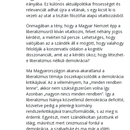
irányába. Ez különös aktuálpolitikai frissességet és
relevanciát adhat újra a vitának, s egy kicsit ki is
vezeti az utat a tisztán filozófiai alapú vitatkozásból.
Önmagában a tény, hogy a Magyar Nemzet épp a
liberalizmusról kíván vitatkozni, felvet néhány jogos
kérdést, a miérten túl persze. Lehetséges, hogy
valójában az a szándék áll e mögött, hogy valahogy
feloldják a konzervatív oldalon a kognitív
disszonanciát, amit az a kérdés okoz, hogy létezhet-
e liberalizmus nélküli demokrácia?
Ma Magyarországon akarva-akaratlanul a
liberalizmus témája összekapcsolódik a demokrácia
kritikájával. Az a véleményem, ha „minden rendben
lenne”, akkor nem szükségszerűen volna így.
Azonban „nagyon nincs minden rendben”. Így a
liberalizmus hiánya közvetlenül demokrácia deficitté,
közvetve pedig a jelenlegi kormány
rendszerkritikájává transzformálódik, s az meg is
érdemli. Egyrészt, mert szándékoltan jutottunk el
idáig, másrészt mert cinizmussal fordul a
demokrácia, a szabadság és ma már a jóléti