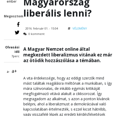
Magyarország
ember
liberális lenni?
Megosztom
2016. február 01. - 15:04
VÉLEMÉNY
0 komment
Olvasási
A Magyar Nemzet online által
idő
megkezdett liberalizmus vitának ez már
7perc
az ötödik hozzászólása a témában.
a+
a-
A vita érdekessége, hogy az eddigi szerzők mind
mást találtak reagálásra méltónak a munkában, s így
mára színvonalas, de inkább egymás kritikáját
megfogalmazó vitává alakult a cikksorozat. Így
megragadom az alkalmat, s azon a ponton kívánok
belépni, ahol a liberalizmust a demokráciával való
kapcsolatában értelmezték, s ezzel kicsit hátrébb,
vagy visszafelé lépek az eredeti kérdésfelvetések