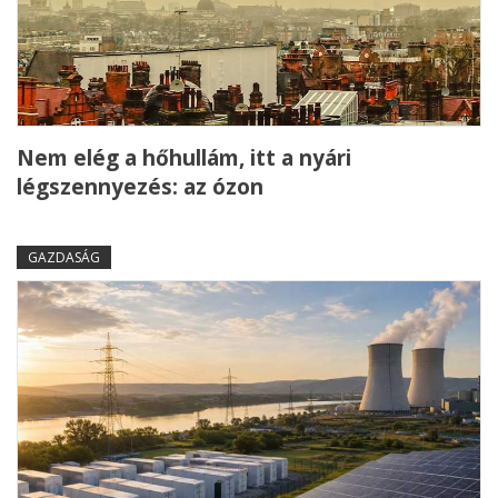
Nem elég a hőhullám, itt a nyári
légszennyezés: az ózon
GAZDASÁG