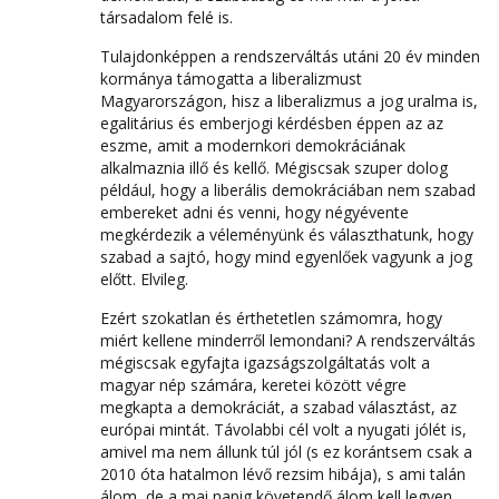
társadalom felé is.
Tulajdonképpen a rendszerváltás utáni 20 év minden
kormánya támogatta a liberalizmust
Magyarországon, hisz a liberalizmus a jog uralma is,
egalitárius és emberjogi kérdésben éppen az az
eszme, amit a modernkori demokráciának
alkalmaznia illő és kellő. Mégiscsak szuper dolog
például, hogy a liberális demokráciában nem szabad
embereket adni és venni, hogy négyévente
megkérdezik a véleményünk és választhatunk, hogy
szabad a sajtó, hogy mind egyenlőek vagyunk a jog
előtt. Elvileg.
Ezért szokatlan és érthetetlen számomra, hogy
miért kellene minderről lemondani? A rendszerváltás
mégiscsak egyfajta igazságszolgáltatás volt a
magyar nép számára, keretei között végre
megkapta a demokráciát, a szabad választást, az
európai mintát. Távolabbi cél volt a nyugati jólét is,
amivel ma nem állunk túl jól (s ez korántsem csak a
2010 óta hatalmon lévő rezsim hibája), s ami talán
álom, de a mai napig követendő álom kell legyen.