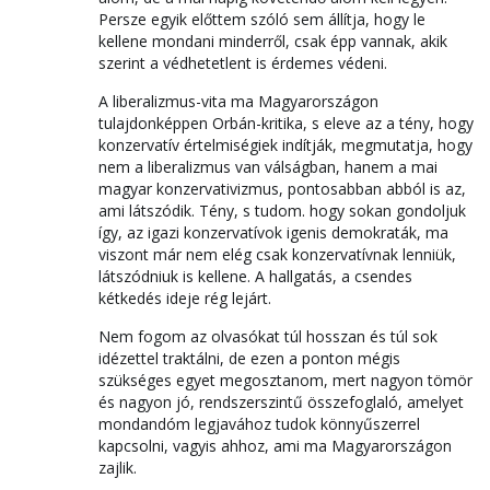
Persze egyik előttem szóló sem állítja, hogy le
kellene mondani minderről, csak épp vannak, akik
szerint a védhetetlent is érdemes védeni.
A liberalizmus-vita ma Magyarországon
tulajdonképpen Orbán-kritika, s eleve az a tény, hogy
konzervatív értelmiségiek indítják, megmutatja, hogy
nem a liberalizmus van válságban, hanem a mai
magyar konzervativizmus, pontosabban abból is az,
ami látszódik. Tény, s tudom. hogy sokan gondoljuk
így, az igazi konzervatívok igenis demokraták, ma
viszont már nem elég csak konzervatívnak lenniük,
látszódniuk is kellene. A hallgatás, a csendes
kétkedés ideje rég lejárt.
Nem fogom az olvasókat túl hosszan és túl sok
idézettel traktálni, de ezen a ponton mégis
szükséges egyet megosztanom, mert nagyon tömör
és nagyon jó, rendszerszintű összefoglaló, amelyet
mondandóm legjavához tudok könnyűszerrel
kapcsolni, vagyis ahhoz, ami ma Magyarországon
zajlik.