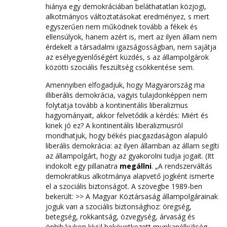
hiánya egy demokráciában beláthatatlan közjogi,
alkotmányos változtatásokat eredményez, s mert
egyszerűen nem működnek tovább a fékek és
ellensúlyok, hanem azért is, mert az ilyen állam nem
érdekelt a társadalmi igazságosságban, nem sajátja
az esélyegyenlőségért küzdés, s az állampolgárok
közötti szociális feszültség csökkentése sem.
Amennyiben elfogadjuk, hogy Magyarország ma
illiberális demokrácia, vagyis tulajdonképpen nem
folytatja tovább a kontinentális liberalizmus
hagyományait, akkor felvetődik a kérdés: Miért és
kinek jó ez? A kontinentális liberalizmusról
mondhatjuk, hogy békés piacgazdaságon alapuló
liberális demokrácia: az ilyen államban az állam segíti
az állampolgárt, hogy az gyakorolni tudja jogait. (Itt
indokolt egy pillanatra
megállni
. „A rendszerváltás
demokratikus alkotmánya alapvető jogként ismerte
el a szociális biztonságot. A szövegbe 1989-ben
bekerült: >> A Magyar Köztársaság állampolgárainak
joguk van a szociális biztonsághoz: öregség,
betegség, rokkantság, özvegység, árvaság és
önhibájukon kívül bekövetkezett munkanélküliség