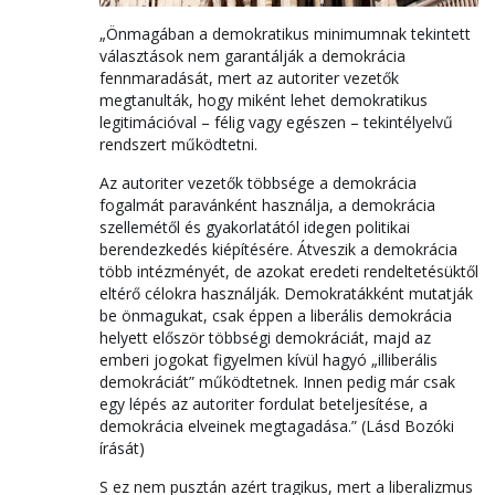
„Önmagában a demokratikus minimumnak tekintett
választások nem garantálják a demokrácia
fennmaradását, mert az autoriter vezetők
megtanulták, hogy miként lehet demokratikus
legitimációval – félig vagy egészen – tekintélyelvű
rendszert működtetni.
Az autoriter vezetők többsége a demokrácia
fogalmát paravánként használja, a demokrácia
szellemétől és gyakorlatától idegen politikai
berendezkedés kiépítésére. Átveszik a demokrácia
több intézményét, de azokat eredeti rendeltetésüktől
eltérő célokra használják. Demokratákként mutatják
be önmagukat, csak éppen a liberális demokrácia
helyett először többségi demokráciát, majd az
emberi jogokat figyelmen kívül hagyó „illiberális
demokráciát” működtetnek. Innen pedig már csak
egy lépés az autoriter fordulat beteljesítése, a
demokrácia elveinek megtagadása.” (Lásd Bozóki
írását)
S ez nem pusztán azért tragikus, mert a liberalizmus