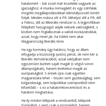
hatalomért – bár ezzel már közelebb vagyunk az
igazsághoz. A munka önmagáért és egy színfalak
mögötti megállapodásokban kikristályosodó körért
folyik. Minden másra ott a PR. Mihelyst dől a PR, dől
a Fidesz, dől az illiberális rendszer is. A legprofibban
felépített hazugságot adják nekünk valóságként, s
közben nem foglalkoznak a valódi kockázatokkal,
azzal, hogy mivel jár, ha többé nem akar
Magyarország liberális lenni.
Ha egy kormány úgy határoz, hogy az állam
elfogadja a közösségi (uniós) pénzt, de nem kér a
liberális demokráciából, azzal valójában nem
egyszerűen bünteti saját magát (s végső soron
állampolgárait), hanem kivételezi magát az
európaiságból. S ennek újra csak egyetlen
magyarázata lehet – hiszen sem gazdaságilag, sem
külgazdasági, sem külpolitikai szempontból nem
kifizetődő – s ez a hatalomkoncentráció és a
hatalom megtartása.
Ha ily módon kilépünk a rendszerből, kilépünk
Európából, s nem csak a mostaniból, hanem