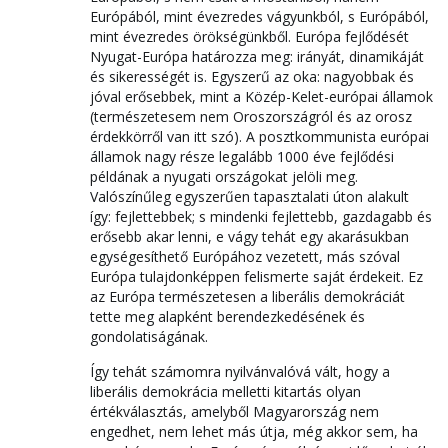
Európából, mint évezredes vágyunkból, s Európából,
mint évezredes örökségünkből. Európa fejlődését
Nyugat-Európa határozza meg: irányát, dinamikáját
és sikerességét is. Egyszerű az oka: nagyobbak és
jóval erősebbek, mint a Közép-Kelet-európai államok
(természetesem nem Oroszországról és az orosz
érdekkörről van itt szó). A posztkommunista európai
államok nagy része legalább 1000 éve fejlődési
példának a nyugati országokat jelöli meg.
Valószínűleg egyszerűen tapasztalati úton alakult
így: fejlettebbek; s mindenki fejlettebb, gazdagabb és
erősebb akar lenni, e vágy tehát egy akarásukban
egységesíthető Európához vezetett, más szóval
Európa tulajdonképpen felismerte saját érdekeit. Ez
az Európa természetesen a liberális demokráciát
tette meg alapként berendezkedésének és
gondolatiságának.
Így tehát számomra nyilvánvalóvá vált, hogy a
liberális demokrácia melletti kitartás olyan
értékválasztás, amelyből Magyarország nem
engedhet, nem lehet más útja, még akkor sem, ha