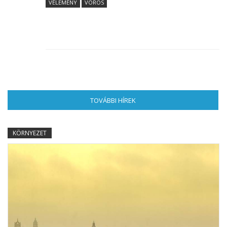
VÉLEMÉNY
VÖRÖS
TOVÁBBI HÍREK
(AKTÍV FÜL)
KÖRNYEZET