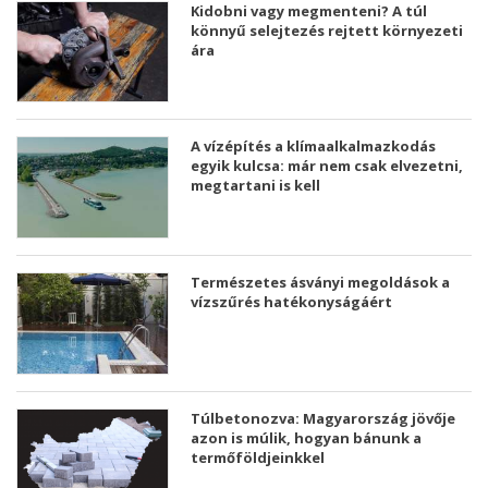
Kidobni vagy megmenteni? A túl
könnyű selejtezés rejtett környezeti
ára
A vízépítés a klímaalkalmazkodás
egyik kulcsa: már nem csak elvezetni,
megtartani is kell
Természetes ásványi megoldások a
vízszűrés hatékonyságáért
Túlbetonozva: Magyarország jövője
azon is múlik, hogyan bánunk a
termőföldjeinkkel