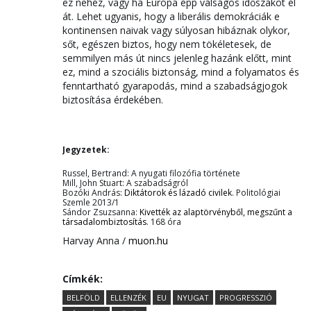
ez nehéz, vagy ha Európa épp válságos időszakot él
át. Lehet ugyanis, hogy a liberális demokráciák e
kontinensen naivak vagy súlyosan hibáznak olykor,
sőt, egészen biztos, hogy nem tökéletesek, de
semmilyen más út nincs jelenleg hazánk előtt, mint
ez, mind a szociális biztonság, mind a folyamatos és
fenntartható gyarapodás, mind a szabadságjogok
biztosítása érdekében.
Jegyzetek:
Russel, Bertrand: A nyugati filozófia története
Mill, John Stuart: A szabadságról
Bozóki András:
Diktátorok és lázadó civilek
. Politológiai
Szemle 2013/1
Sándor Zsuzsanna:
Kivették az alaptörvényből, megszűnt a
társadalombiztosítás
. 168 óra
Harvay Anna /
muon.hu
Címkék:
BELFÖLD
ELLENZÉK
EU
NYUGAT
PROGRESSZIÓ