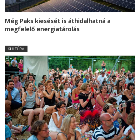
Még Paks kiesését is áthidalhatná a
megfelelő energiatárolás
KULTÚRA