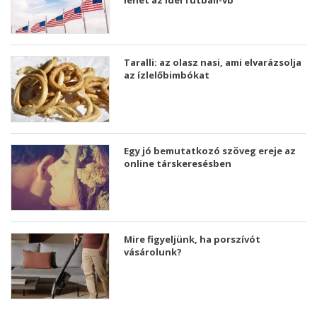
Taralli: az olasz nasi, ami elvarázsolja
az ízlelőbimbókat
Egy jó bemutatkozó szöveg ereje az
online társkeresésben
Mire figyeljünk, ha porszívót
vásárolunk?