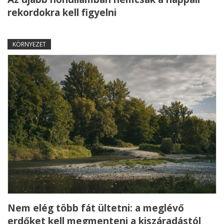
rekordokra kell figyelni
KÖRNYEZET
Nem elég több fát ültetni: a meglévő
erdőket kell megmenteni a kiszáradástól