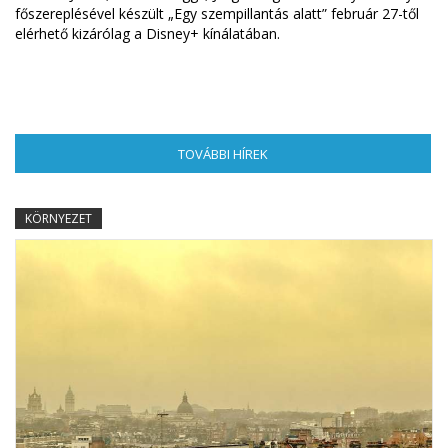
főszereplésével készült „Egy szempillantás alatt” február 27-től
elérhető kizárólag a Disney+ kínálatában.
TOVÁBBI HÍREK
(AKTÍV FÜL)
KÖRNYEZET