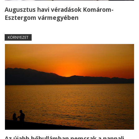
Augusztus havi véradások Komárom-
Esztergom vármegyében
KÖRNYEZET
Az újabb hőhullámban nemcsak a nappali