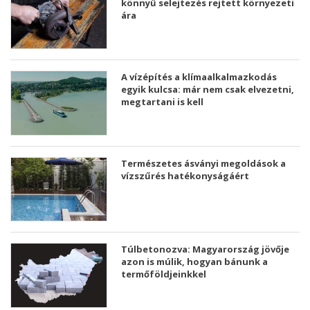
könnyű selejtezés rejtett környezeti
ára
A vízépítés a klímaalkalmazkodás
egyik kulcsa: már nem csak elvezetni,
megtartani is kell
Természetes ásványi megoldások a
vízszűrés hatékonyságáért
Túlbetonozva: Magyarország jövője
azon is múlik, hogyan bánunk a
termőföldjeinkkel