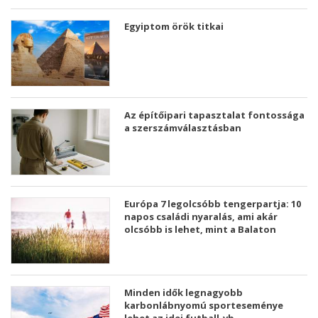
Egyiptom örök titkai
Az építőipari tapasztalat fontossága
a szerszámválasztásban
Európa 7 legolcsóbb tengerpartja: 10
napos családi nyaralás, ami akár
olcsóbb is lehet, mint a Balaton
Minden idők legnagyobb
karbonlábnyomú sporteseménye
lehet az idei futball-vb