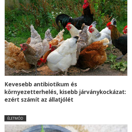
Kevesebb antibiotikum és
környezetterhelés, kisebb járványkockázat:
ezért számít az állatjólét
ÉLETMÓD