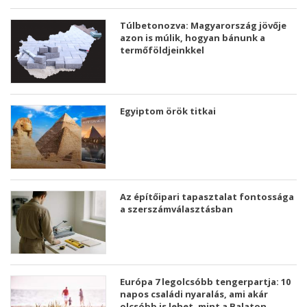
Túlbetonozva: Magyarország jövője
azon is múlik, hogyan bánunk a
termőföldjeinkkel
Egyiptom örök titkai
Az építőipari tapasztalat fontossága
a szerszámválasztásban
Európa 7 legolcsóbb tengerpartja: 10
napos családi nyaralás, ami akár
olcsóbb is lehet, mint a Balaton