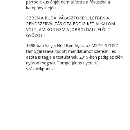
pártpolitikus énjét nem állította a fókuszba a
kampány idején.
EBBEN A BUDAI VÁLASZTÓKERÜLETBEN A
RENDSZERVÁLTÁS ÓTA EDDIG KÉT ALKALOM
VOLT, AMIKOR NEM A JOBBOLDALI JELÖLT
GYŐZÖTT.
1998-ban Varga Előd Bendegúz az MSZP–SZDSZ
támogatásával tudott mandátumot szerezni, és
azóta is tagja a testületnek. 2019-ben pedig az idén
nyáron meghalt Tompa János nyert 10
százalékponttal.