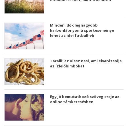
Minden idők legnagyobb
karbonlábnyomú sporteseménye
lehet az idei futball-vb
Taralli: az olasz nasi, ami elvarázsolja
az ízlelőbimbókat
Egy jó bemutatkozó szöveg ereje az
online társkeresésben