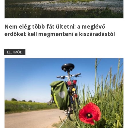
Nem elég több fát ültetni: a meglévő
erdőket kell megmenteni a kiszáradástól
ÉLETMÓD