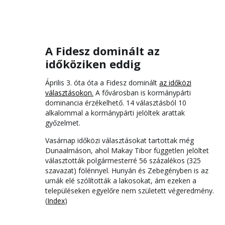
A Fidesz dominált az
időköziken eddig
Április 3. óta óta a Fidesz dominált
az időközi
választásokon.
A fővárosban is kormánypárti
dominancia érzékelhető. 14 választásból 10
alkalommal a kormánypárti jelöltek arattak
győzelmet.
Vasárnap időközi választásokat tartottak még
Dunaalmáson, ahol Makay Tibor független jelöltet
választották polgármesterré 56 százalékos (325
szavazat) fölénnyel. Hunyán és Zebegényben is az
urnák elé szólították a lakosokat, ám ezeken a
településeken egyelőre nem született végeredmény.
(
Index
)