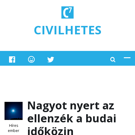
Ugrás a tartalomra
CIVILHETES
Nagyot nyert az
ellenzék a budai
Híres
időközin
ember