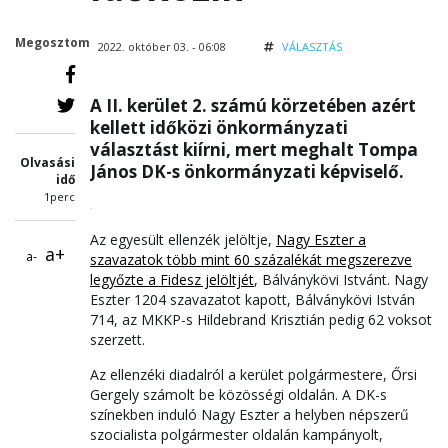
Megosztom
2022. október 03. - 06:08
VÁLASZTÁS
A II. kerület 2. számú körzetében azért
kellett időközi önkormányzati
választást kiírni, mert meghalt Tompa
Olvasási
János DK-s önkormányzati képviselő.
idő
1perc
Az egyesült ellenzék jelöltje,
Nagy Eszter a
a+
a-
szavazatok több mint 60 százalékát megszerezve
legyőzte a Fidesz jelöltjét
, Bálványkövi Istvánt. Nagy
Eszter 1204 szavazatot kapott, Bálványkövi István
714, az MKKP-s Hildebrand Krisztián pedig 62 voksot
szerzett.
Az ellenzéki diadalról a kerület polgármestere, Őrsi
Gergely számolt be közösségi oldalán. A DK-s
színekben induló Nagy Eszter a helyben népszerű
szocialista polgármester oldalán kampányolt,