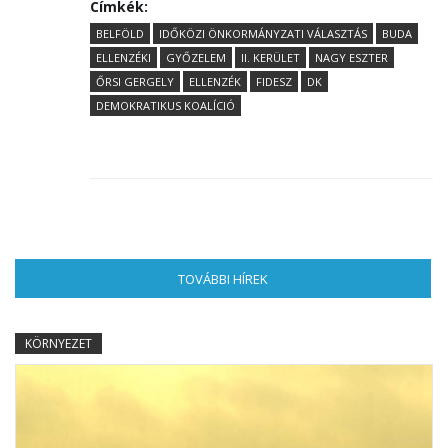
Címkék:
BELFÖLD
IDŐKÖZI ÖNKORMÁNYZATI VÁLASZTÁS
BUDA
ELLENZÉKI
GYŐZELEM
II. KERÜLET
NAGY ESZTER
ŐRSI GERGELY
ELLENZÉK
FIDESZ
DK
DEMOKRATIKUS KOALÍCIÓ
TOVÁBBI HÍREK
(AKTÍV FÜL)
KÖRNYEZET