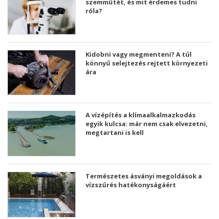
szemműtét, és mit érdemes tudni
róla?
Kidobni vagy megmenteni? A túl
könnyű selejtezés rejtett környezeti
ára
A vízépítés a klímaalkalmazkodás
egyik kulcsa: már nem csak elvezetni,
megtartani is kell
Természetes ásványi megoldások a
vízszűrés hatékonyságáért