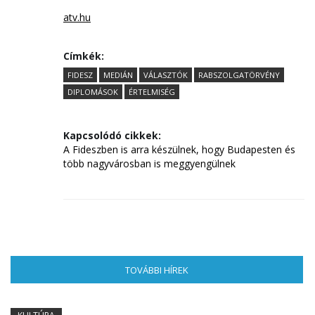
atv.hu
Címkék:
FIDESZ
MEDIÁN
VÁLASZTÓK
RABSZOLGATÖRVÉNY
DIPLOMÁSOK
ÉRTELMISÉG
Kapcsolódó cikkek:
A Fideszben is arra készülnek, hogy Budapesten és
több nagyvárosban is meggyengülnek
TOVÁBBI HÍREK
(AKTÍV FÜL)