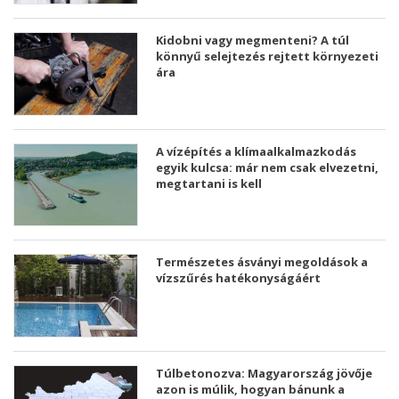
Kidobni vagy megmenteni? A túl
könnyű selejtezés rejtett környezeti
ára
A vízépítés a klímaalkalmazkodás
egyik kulcsa: már nem csak elvezetni,
megtartani is kell
Természetes ásványi megoldások a
vízszűrés hatékonyságáért
Túlbetonozva: Magyarország jövője
azon is múlik, hogyan bánunk a