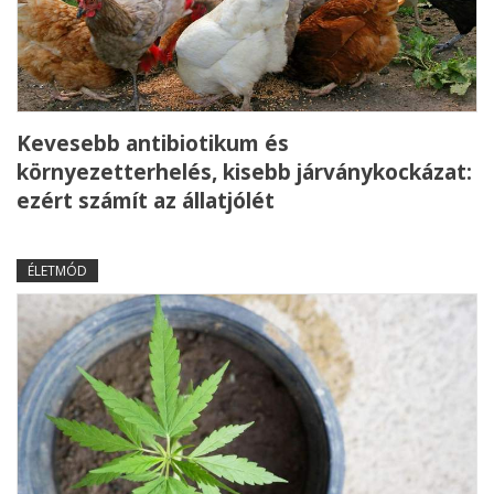
Kevesebb antibiotikum és
környezetterhelés, kisebb járványkockázat:
ezért számít az állatjólét
ÉLETMÓD