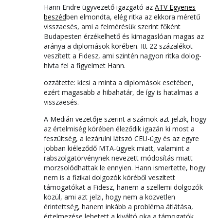
Hann Endre ügyvezető igazgató az
ATV Egyenes
beszéd
ben elmondta, elég ritka az ekkora méretű
visszaesés, ami a felmérésük szerint főként
Budapesten érzékelhető és kimagaslóan magas az
aránya a diplomások körében. Itt 22 százalékot
veszített a Fidesz, ami szintén nagyon ritka dolog-
hívta fel a figyelmet Hann.
ozzátette: kicsi a minta a diplomások esetében,
ezért magasabb a hibahatár, de így is hatalmas a
visszaesés.
A Medián vezetője szerint a számok azt jelzik, hogy
az értelmiség körében éleződik igazán ki most a
feszültség, a lezárulni látszó CEU-ügy és az egyre
jobban kiéleződő MTA-ügyek miatt, valamint a
rabszolgatörvénynek nevezett módosítás miatt
morzsolódhattak le ennyien. Hann ismertette, hogy
nem is a fizikai dolgozók köréből veszített
támogatókat a Fidesz, hanem a szellemi dolgozók
közül, ami azt jelzi, hogy nem a közvetlen
érintettség, hanem inkább a probléma átlátása,
értelmezése lehetett a kiváltó oka a támogatók