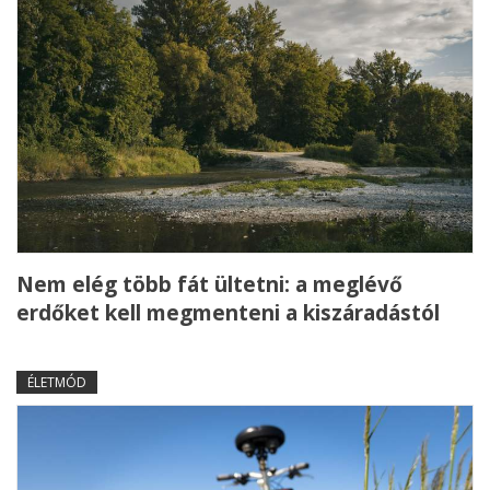
Nem elég több fát ültetni: a meglévő
erdőket kell megmenteni a kiszáradástól
ÉLETMÓD