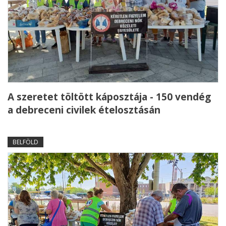
A szeretet töltött káposztája - 150 vendég
a debreceni civilek ételosztásán
BELFÖLD