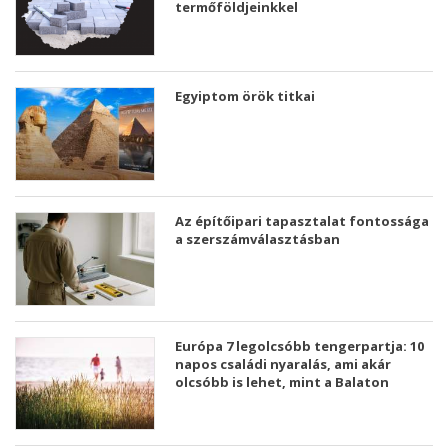
termőföldjeinkkel
Egyiptom örök titkai
Az építőipari tapasztalat fontossága
a szerszámválasztásban
Európa 7 legolcsóbb tengerpartja: 10
napos családi nyaralás, ami akár
olcsóbb is lehet, mint a Balaton