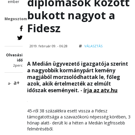
diplomások között
ember
bukott nagyot a
Megosztom
Fidesz
2019. február 09. - 06:28
VÁLASZTÁS
Olvasási
idő
A Medián ügyvezető igazgatója szerint
2perc
a nagyobbik kormánypárt kemény
magjából morzsolódhattak le, főleg
a+
azok, akik értelmezték az elmúlt
a-
időszak eseményeit. -
írja az atv.hu
45-ről 38 százalékra esett vissza a Fidesz
támogatottsága a szavazókorú népesség körében, 3
hónap alatt- derült ki a héten a Medián legfrissebb
felméréséből.