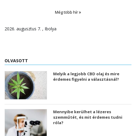
Még több hír
2026. augusztus 7. , Ibolya
OLVASOTT
Melyik a legjobb CBD olaj és mire
érdemes figyelni a választásnál?
Mennyibe kerülhet a lézeres
szemműtét, és mit érdemes tudni
róla?