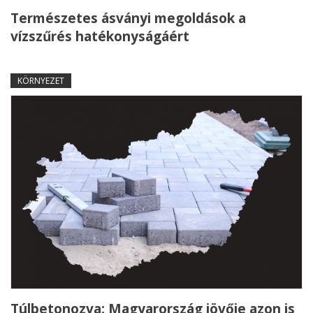
Természetes ásványi megoldások a
vízszűrés hatékonyságáért
KÖRNYEZET
Túlbetonozva: Magyarország jövője azon is