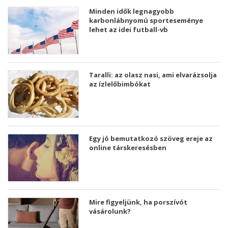
Minden idők legnagyobb
karbonlábnyomú sporteseménye
lehet az idei futball-vb
Taralli: az olasz nasi, ami elvarázsolja
az ízlelőbimbókat
Egy jó bemutatkozó szöveg ereje az
online társkeresésben
Mire figyeljünk, ha porszívót
vásárolunk?