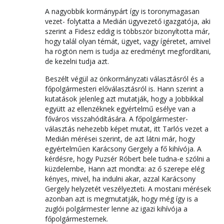
A nagyobbik kormánypárt így is toronymagasan
vezet- folytatta a Medián ügyvezető igazgatója, aki
szerint a Fidesz eddig is többször bizonyította már,
hogy talál olyan témát, ügyet, vagy ígéretet, amivel
ha rögtön nem is tudja az eredményt megfordítani,
de kezelni tudja azt.
Beszélt végül az önkormányzati választásról és a
főpolgármesteri előválasztásról is. Hann szerint a
kutatások jelenleg azt mutatják, hogy a Jobbikkal
együtt az ellenzéknek egyértelmű esélye van a
főváros visszahódítására. A főpolgármester-
választás nehezebb képet mutat, itt Tarlós vezet a
Medián mérései szerint, de azt látni már, hogy
egyértelműen Karácsony Gergely a fő kihívója. A
kérdésre, hogy Puzsér Róbert bele tudna-e szólni a
küzdelembe, Hann azt mondta: az ő szerepe elég
kényes, mivel, ha indulni akar, azzal Karácsony
Gergely helyzetét veszélyezteti. A mostani mérések
azonban azt is megmutatják, hogy még így is a
zuglói polgármester lenne az igazi kihívója a
főpolgármesternek.