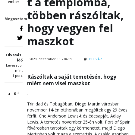
t a templomba,
ember
többen rászóltak,
Megosztom
hogy vegyen fel
maszkot
Olvasási
2020. december 06. - 06:39
BULVÁR
idő
kevesebb,
mint
1 perc
Rászóltak a saját temetésén, hogy
miért nem visel maszkot
a+
a-
Trinidad és Tobagóban, Diego Martin városban
november 14-én otthonában megöltek egy 29 éves
férfit, Che Anderson Lewis-t és édesapját, Adlay
Lewis. A temetés november 25-én volt, Port of Spain
fővárosban tartottak egy körmenetet, majd Diego
Martinban volt maga a szertartás. A család azonban