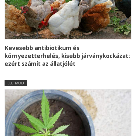
Kevesebb antibiotikum és
környezetterhelés, kisebb járványkockázat:
ezért számít az állatjólét
ÉLETMÓD