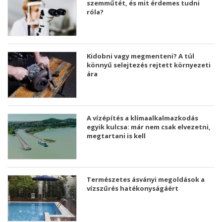
szemműtét, és mit érdemes tudni
róla?
Kidobni vagy megmenteni? A túl
könnyű selejtezés rejtett környezeti
ára
A vízépítés a klímaalkalmazkodás
egyik kulcsa: már nem csak elvezetni,
megtartani is kell
Természetes ásványi megoldások a
vízszűrés hatékonyságáért