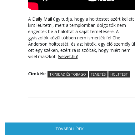
A
Daily Mail
úgy tudja, hogy a holttestet azért kellett
kint leültetni, mert a templomban dolgozók nem
engedték be a halottat a saját temetésére. A
gyászolók közül többen nem ismerték fel Che
Anderson holttestét, és azt hitték, egy élő személy ül
ott egy széken, ezért rá is szóltak, hogy miért nem
visel maszkot. (
velvet.hu
)
Címkék:
TRINIDAD ÉS TOBAGO
TEMETÉS
HOLTTEST
TOVÁBBI HÍREK
(AKTÍV FÜL)