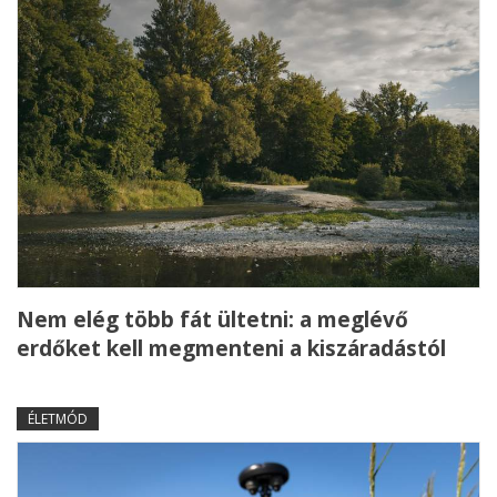
Nem elég több fát ültetni: a meglévő
erdőket kell megmenteni a kiszáradástól
ÉLETMÓD