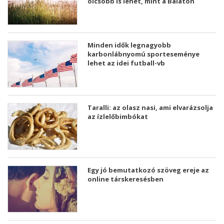
olcsóbb is lehet, mint a Balaton
Minden idők legnagyobb
karbonlábnyomú sporteseménye
lehet az idei futball-vb
Taralli: az olasz nasi, ami elvarázsolja
az ízlelőbimbókat
Egy jó bemutatkozó szöveg ereje az
online társkeresésben