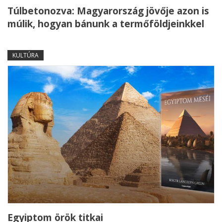
Túlbetonozva: Magyarország jövője azon is
múlik, hogyan bánunk a termőföldjeinkkel
KULTÚRA
Egyiptom örök titkai