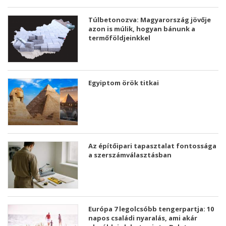
Túlbetonozva: Magyarország jövője
azon is múlik, hogyan bánunk a
termőföldjeinkkel
Egyiptom örök titkai
Az építőipari tapasztalat fontossága
a szerszámválasztásban
Európa 7 legolcsóbb tengerpartja: 10
napos családi nyaralás, ami akár