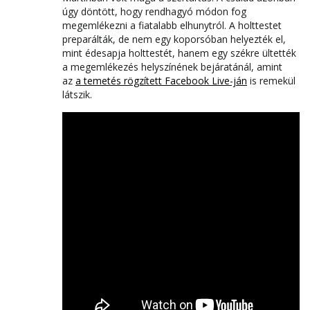
úgy döntött, hogy rendhagyó módon fog
megemlékezni a fiatalabb elhunytról. A holttestet
preparálták, de nem egy koporsóban helyezték el,
mint édesapja holttestét, hanem egy székre ültették
a megemlékezés helyszínének bejáratánál, amint
az
a temetés rögzített Facebook Live-ján
is remekül
látszik.