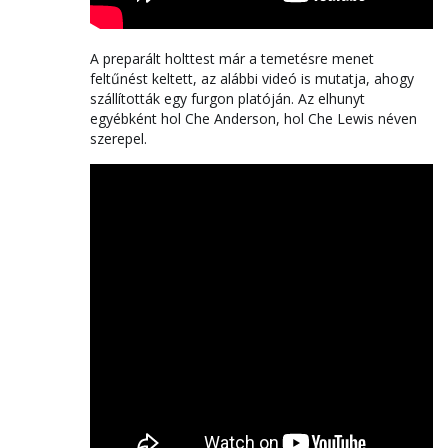
A preparált holttest már a temetésre menet
feltűnést keltett, az alábbi videó is mutatja, ahogy
szállították egy furgon platóján. Az elhunyt
egyébként hol Che Anderson, hol Che Lewis néven
szerepel.