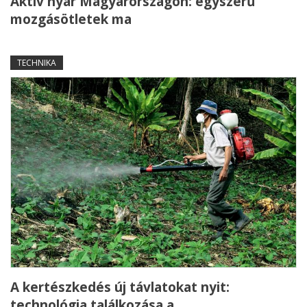
Aktív nyár Magyarországon: egyszerű
mozgásötletek ma
TECHNIKA
A kertészkedés új távlatokat nyit:
technológia találkozása a