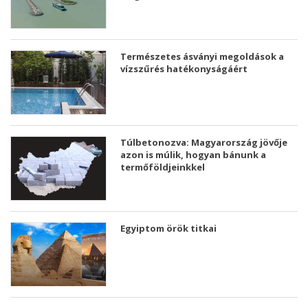
Természetes ásványi megoldások a
vízszűrés hatékonyságáért
Túlbetonozva: Magyarország jövője
azon is múlik, hogyan bánunk a
termőföldjeinkkel
Egyiptom örök titkai