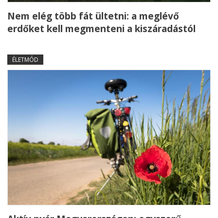
Nem elég több fát ültetni: a meglévő
erdőket kell megmenteni a kiszáradástól
ÉLETMÓD