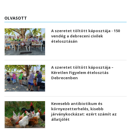
OLVASOTT
A szeretet töltött káposztája - 150
vendég a debreceni civilek
ételosztásán
A szeretet töltött káposztája –
Kéretlen Figyelem ételosztás
Debrecenben
Kevesebb antibiotikum és
környezetterhelés, kisebb
járványkockázat: ezért számít az
állatjólét