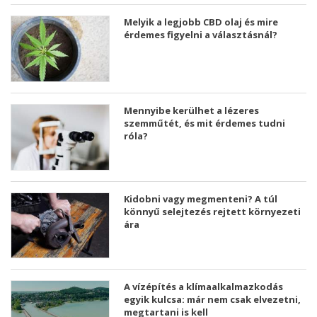
Melyik a legjobb CBD olaj és mire
érdemes figyelni a választásnál?
Mennyibe kerülhet a lézeres
szemműtét, és mit érdemes tudni
róla?
Kidobni vagy megmenteni? A túl
könnyű selejtezés rejtett környezeti
ára
A vízépítés a klímaalkalmazkodás
egyik kulcsa: már nem csak elvezetni,
megtartani is kell