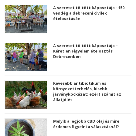
A szeretet töltött káposztája - 150
vendég a debreceni civilek
ételosztásán
A szeretet töltött káposztája –
Kéretlen Figyelem ételosztás
Debrecenben
Kevesebb antibiotikum és
környezetterhelés, kisebb
járványkockázat: ezért számít az
állatjólét
Melyik a legjobb CBD olaj és mire
érdemes figyelni a választásnál?