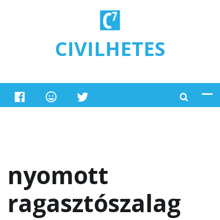
Ugrás a tartalomra
CIVILHETES
nyomott
ragasztószalag