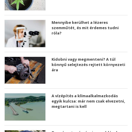
Mennyibe kerülhet a lézeres
szemműtét, és mit érdemes tudni
róla?
Kidobni vagy megmenteni? A túl
könnyű selejtezés rejtett környezeti
ára
A vízépítés a klímaalkalmazkodás
egyik kulcsa: már nem csak elvezetni,
megtartani is kell