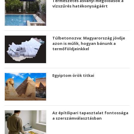
Természetes ásványi megoldások a
vízszűrés hatékonyságáért
Túlbetonozva: Magyarország jövője
azon is múlik, hogyan bánunk a
termőföldjeinkkel
Egyiptom örök titkai
Az építőipari tapasztalat fontossága
a szerszámválasztásban