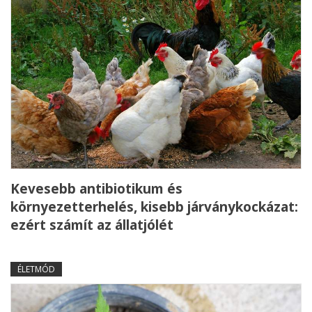
Kevesebb antibiotikum és
környezetterhelés, kisebb járványkockázat:
ezért számít az állatjólét
ÉLETMÓD