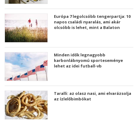
Európa 7 legolcsóbb tengerpartja: 10
napos családi nyaralás, ami akár
olcsóbb is lehet, mint a Balaton
Minden idők legnagyobb
karbonlábnyomú sporteseménye
lehet az idei futball-vb
Taralli: az olasz nasi, ami elvarázsolja
az ízlelőbimbókat