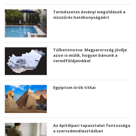
Természetes ásványi megoldások a
vízszűrés hatékonyságáért
Túlbetonozva: Magyarország jövője
azon is múlik, hogyan bánunk a
termőföldjeinkkel
Egyiptom örök titkai
Az építőipari tapasztalat fontossága
a szerszámválasztásban