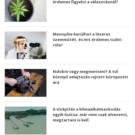
érdemes figyelni a választásnál?
Mennyibe kerülhet a lézeres
szemműtét, és mit érdemes tudni
róla?
Kidobni vagy megmenteni? A túl
könnyű selejtezés rejtett környezeti
ára
A vízépítés a klímaalkalmazkodás
egyik kulcsa: már nem csak elvezetni,
megtartani is kell