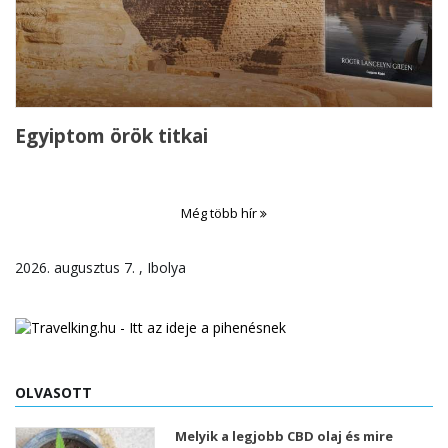
Egyiptom örök titkai
Még több hír
2026. augusztus 7. , Ibolya
OLVASOTT
Melyik a legjobb CBD olaj és mire