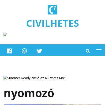
Ugrás a tartalomra
CIVILHETES
nyomozó