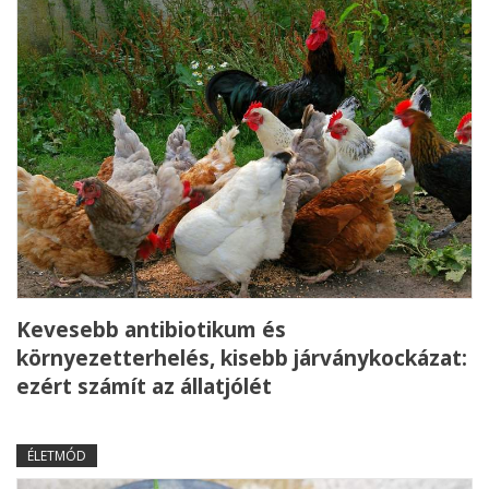
Kevesebb antibiotikum és
környezetterhelés, kisebb járványkockázat:
ezért számít az állatjólét
ÉLETMÓD