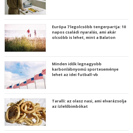
Európa 7 legolcsóbb tengerpartja: 10
napos családi nyaralás, ami akár
olcsóbb is lehet, mint a Balaton
Minden idők legnagyobb
karbonlábnyomú sporteseménye
lehet az idei futball-vb
Taralli: az olasz nasi, ami elvarázsolja
az ízlelőbimbókat