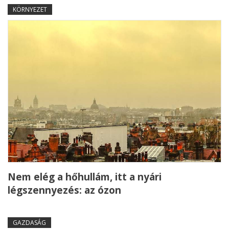
KÖRNYEZET
Nem elég a hőhullám, itt a nyári
légszennyezés: az ózon
GAZDASÁG