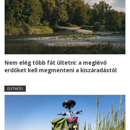
Nem elég több fát ültetni: a meglévő
erdőket kell megmenteni a kiszáradástól
ÉLETMÓD