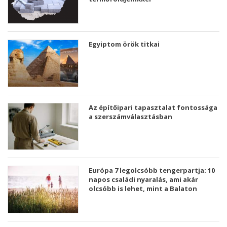
Egyiptom örök titkai
Az építőipari tapasztalat fontossága
a szerszámválasztásban
Európa 7 legolcsóbb tengerpartja: 10
napos családi nyaralás, ami akár
olcsóbb is lehet, mint a Balaton