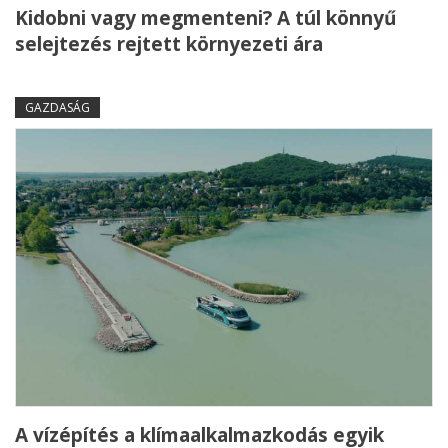
Kidobni vagy megmenteni? A túl könnyű
selejtezés rejtett környezeti ára
GAZDASÁG
A vízépítés a klímaalkalmazkodás egyik