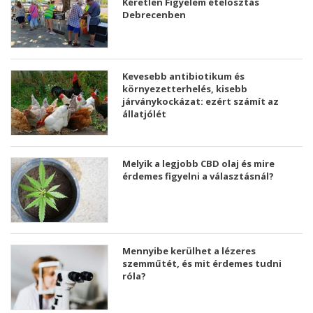
Kéretlen Figyelem ételosztás
Debrecenben
Kevesebb antibiotikum és
környezetterhelés, kisebb
járványkockázat: ezért számít az
állatjólét
Melyik a legjobb CBD olaj és mire
érdemes figyelni a választásnál?
Mennyibe kerülhet a lézeres
szemműtét, és mit érdemes tudni
róla?