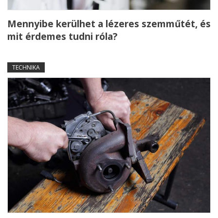
Mennyibe kerülhet a lézeres szemműtét, és
mit érdemes tudni róla?
TECHNIKA