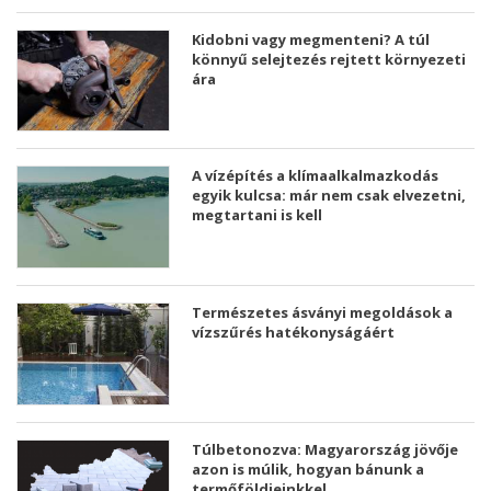
Kidobni vagy megmenteni? A túl
könnyű selejtezés rejtett környezeti
ára
A vízépítés a klímaalkalmazkodás
egyik kulcsa: már nem csak elvezetni,
megtartani is kell
Természetes ásványi megoldások a
vízszűrés hatékonyságáért
Túlbetonozva: Magyarország jövője
azon is múlik, hogyan bánunk a
termőföldjeinkkel