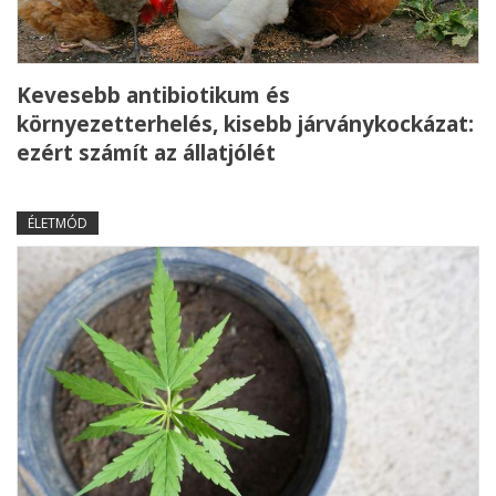
Kevesebb antibiotikum és
környezetterhelés, kisebb járványkockázat:
ezért számít az állatjólét
ÉLETMÓD