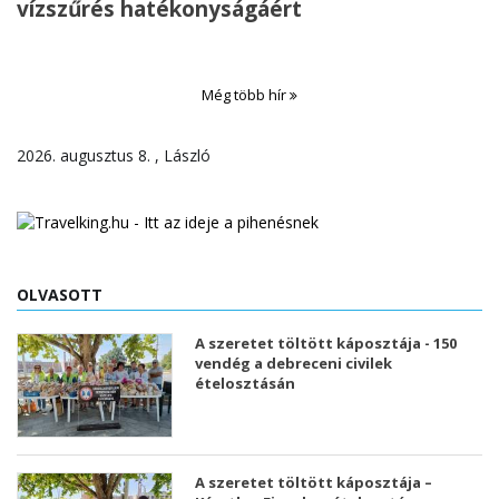
vízszűrés hatékonyságáért
Még több hír
2026. augusztus 8. , László
OLVASOTT
A szeretet töltött káposztája - 150
vendég a debreceni civilek
ételosztásán
A szeretet töltött káposztája –