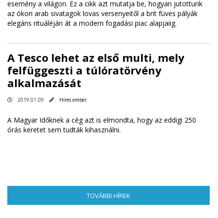
esemény a világon. Ez a cikk azt mutatja be, hogyan jutottunk
az ókori arab sivatagok lovas versenyeitől a brit füves pályák
elegáns rituáléján át a modern fogadási piac alapjaiig.
A Tesco lehet az első multi, mely
felfüggeszti a túlóratörvény
alkalmazását
2019.01.09
Híres ember
A Magyar Időknek a cég azt is elmondta, hogy az eddigi 250
órás keretet sem tudták kihasználni.
TOVÁBBI HÍREK
(AKTÍV FÜL)