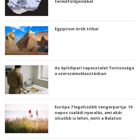
termőföldjeinkkel
Egyiptom örök titkai
Az építőipari tapasztalat fontossága
a szerszámválasztásban
Európa 7 legolcsóbb tengerpartja: 10
napos családi nyaralás, ami akár
olcsóbb is lehet, mint a Balaton