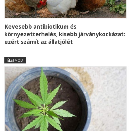
Kevesebb antibiotikum és
környezetterhelés, kisebb járványkockázat:
ezért számít az állatjólét
ÉLETMÓD