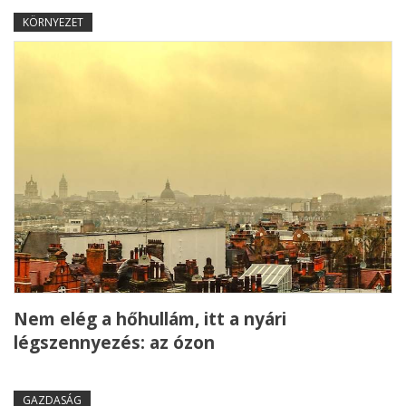
KÖRNYEZET
Nem elég a hőhullám, itt a nyári
légszennyezés: az ózon
GAZDASÁG