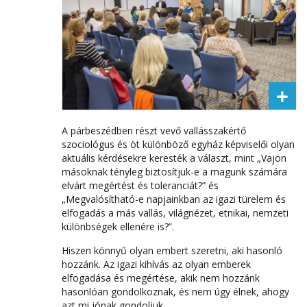
A párbeszédben részt vevő vallásszakértő
szociológus és öt különböző egyház képviselői olyan
aktuális kérdésekre keresték a választ, mint „Vajon
másoknak tényleg biztosítjuk-e a magunk számára
elvárt megértést és toleranciát?” és
„Megvalósítható-e napjainkban az igazi türelem és
elfogadás a más vallás, világnézet, etnikai, nemzeti
különbségek ellenére is?”.
Hiszen könnyű olyan embert szeretni, aki hasonló
hozzánk. Az igazi kihívás az olyan emberek
elfogadása és megértése, akik nem hozzánk
hasonlóan gondolkoznak, és nem úgy élnek, ahogy
azt mi jónak gondoljuk.