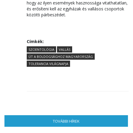
hogy az ilyen események hasznossága vitathatatlan,
és erősíteni kell az egyházak és vallásos csoportok
közötti párbeszédet.
Címkék:
SZCIENTOLÓGIA
VALLÁS
ÚT A BOLDOGSÁGHOZ MAGYARORSZÁG
TOLERANCIA VILÁGNAPJA
TOVÁBBI HÍREK
(AKTÍV FÜL)