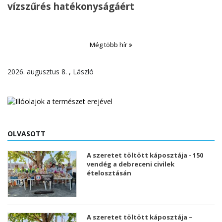
vízszűrés hatékonyságáért
Még több hír
2026. augusztus 8. , László
OLVASOTT
A szeretet töltött káposztája - 150
vendég a debreceni civilek
ételosztásán
A szeretet töltött káposztája –