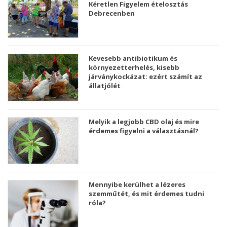
Kéretlen Figyelem ételosztás
Debrecenben
Kevesebb antibiotikum és
környezetterhelés, kisebb
járványkockázat: ezért számít az
állatjólét
Melyik a legjobb CBD olaj és mire
érdemes figyelni a választásnál?
Mennyibe kerülhet a lézeres
szemműtét, és mit érdemes tudni
róla?