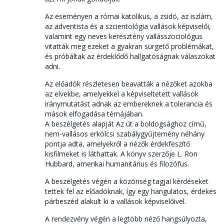
Az eseményen a római katolikus, a zsidó, az iszlám,
az adventista és a szcientológia vallások képviselői,
valamint egy neves keresztény vallásszociológus
vitatták meg ezeket a gyakran sürgető problémákat,
és próbáltak az érdeklődő hallgatóságnak válaszokat
adni.
Az előadók részletesen beavatták a nézőket azokba
az elvekbe, amelyekkel a képviseltetett vallások
iránymutatást adnak az embereknek a tolerancia és
mások elfogadása témájában.
A beszélgetés alapját Az út a boldogsághoz című,
nem-vallásos erkölcsi szabálygyűjtemény néhány
pontja adta, amelyekről a nézők érdekfeszítő
kisfilmeket is láthattak. A könyv szerzője L. Ron
Hubbard, amerikai humanitárius és filozófus.
A beszélgetés végén a közönség tagjai kérdéseket
tettek fel az előadóknak, így egy hangulatos, érdekes
párbeszéd alakult ki a vallások képviselőivel.
A rendezvény végén a legtöbb néző hangsúlyozta,