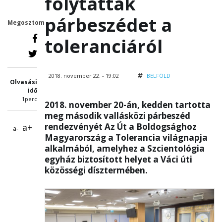
folytattak
párbeszédet a
Megosztom
toleranciáról
2018. november 22. - 19:02
BELFÖLD
Olvasási
idő
1perc
2018. november 20-án, kedden tartotta
meg második vallásközi párbeszéd
rendezvényét Az Út a Boldogsághoz
a+
a-
Magyarország a Tolerancia világnapja
alkalmából, amelyhez a Szcientológia
egyház biztosított helyet a Váci úti
közösségi dísztermében.