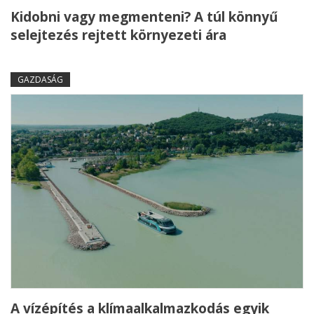
Kidobni vagy megmenteni? A túl könnyű
selejtezés rejtett környezeti ára
GAZDASÁG
A vízépítés a klímaalkalmazkodás egyik