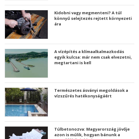
Kidobni vagy megmenteni? A túl
könnyű selejtezés rejtett környezeti
ára
A vízépítés a klímaalkalmazkodás
egyik kulcsa: már nem csak elvezetni,
megtartani is kell
Természetes ásványi megoldások a
vízszűrés hatékonyságáért
Túlbetonozva: Magyarország jövője
azon is múlik, hogyan bánunk a