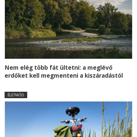
Nem elég több fát ültetni: a meglévő
erdőket kell megmenteni a kiszáradástól
ÉLETMÓD